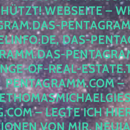
ÜTZT! WEBSEITE – WH
RAM.DAS-PENTAGRAMM.
INFO.DE, DAS-PENTAG
AMM.DAS-PENTAGRAMM
GE-OF-REAL-ESTATE.T
ENTAGRAMM.COM – E
THOMASMICHAELGIES
COM – LEGTE ICH HIERH
ONEN VON MIR, NEUJAHR