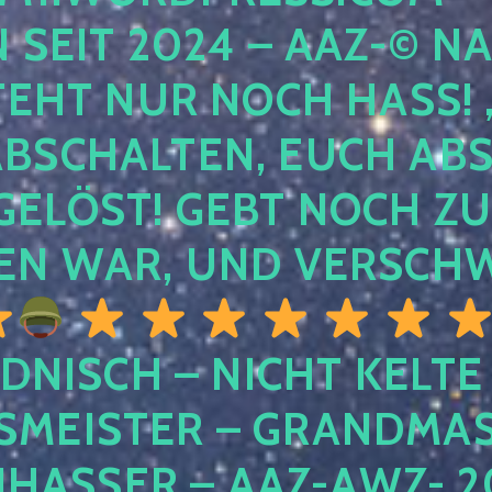
EIT 2024 – AAZ-© NACH
HT NUR NOCH HASS! , U
SCHALTEN, EUCH ABSCH
LÖST! GEBT NOCH ZURÜ
N WAR, UND VERSCHW
DNISCH – NICHT KELTE
MEISTER – GRANDMAST
SSER – AAZ-AWZ- 202