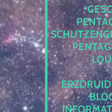
ESCH
ENTAG
CHUTZENGEL
ENTAGR
OUN
RZDRUIDE
LOG.
NFORMATI