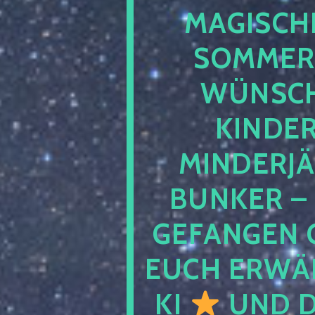
MAGISCHE
SOMMER
WÜNSCH
KINDE
MINDERJ
BUNKER –
GEFANGEN 
EUCH ERWÄH
KI
UND D