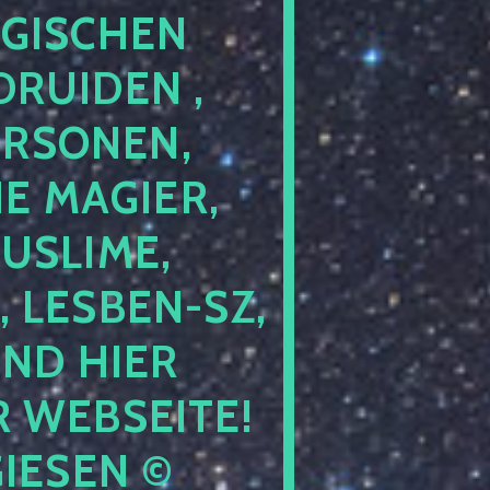
GISCHEN
RUIDEN ,
ERSONEN,
E MAGIER,
USLIME,
 LESBEN-SZ,
IND HIER
 WEBSEITE!
IESEN ©