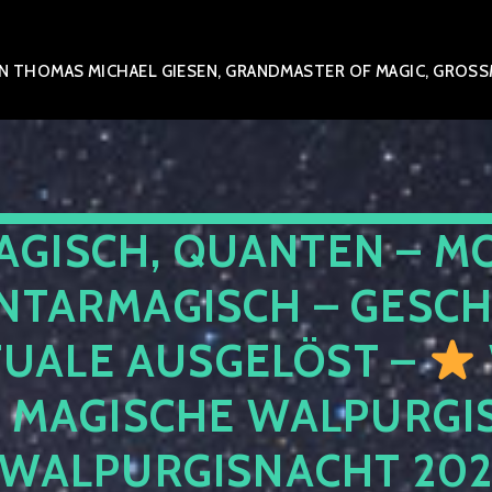
 THOMAS MICHAEL GIESEN, GRANDMASTER OF MAGIC, GROSSME
AGISCH, QUANTEN – M
NTARMAGISCH – GESCH
TUALE AUSGELÖST –
E MAGISCHE WALPURGIS
 WALPURGISNACHT 20