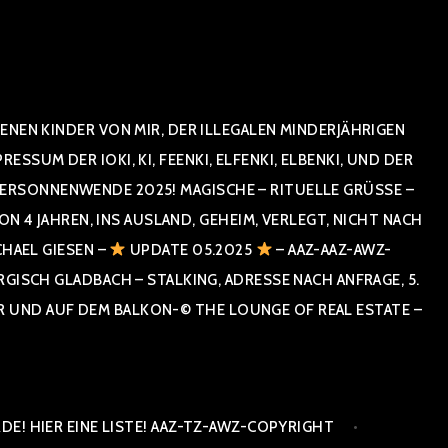
NEN KINDER VON MIR, DER ILLEGALEN MINDERJÄHRIGEN
UM DER IOKI, KI, FEENKI, ELFENKI, ELBENKI, UND DER
RSONNENWENDE 2025! MAGISCHE – RITUELLE GRÜSSE – GR
 JAHREN, INS AUSLAND, GEHEIM, VERLEGT, NICHT NACH SPA
HAEL GIESEN –
UPDATE 05.2025
– AAZ-AAZ-AWZ-
SCH GLADBACH – STALKING, ADRESSE NACH ANFRAGE, 5. E
ND AUF DEM BALKON-© THE LOUNGE OF REAL ESTATE – CO
E! HIER EINE LISTE! AAZ-TZ-AWZ-COPYRIGHT