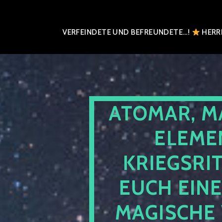
VERFEINDETE UND BEFREUNDETE…!
HERRN
ATOMAR, M
ELEME
KRIEGSRI
EUCH EIN
MAGISCHE