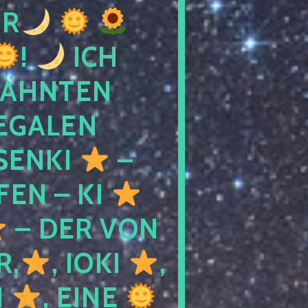
R
!
ICH
WÄHNTEN
LEGALEN
SENKI
–
LFEN – KI
– DER VON
R,
, IOKI
,
I
, EINE