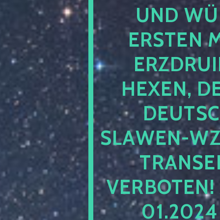
UND WÜ
ERSTEN 
ERZDRUI
HEXEN, D
DEUTSC
SLAWEN-WZ 
TRANSEN
VERBOTEN!
01.202