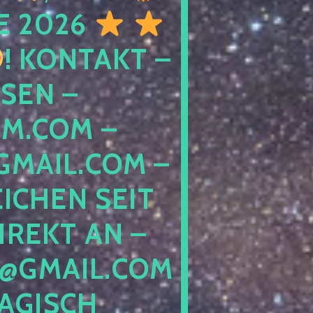
E 2026
! KONTAKT –
SEN –
M.COM –
MAIL.COM –
ICHEN SEIT
IREKT AN –
@GMAIL.COM
GISCH G