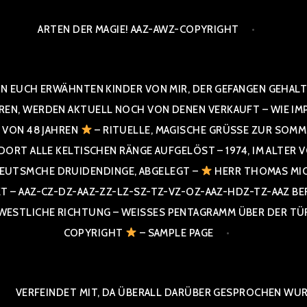
ARTEN DER MAGIE! AAZ-AWZ-COPYRIGHT
N EUCH ERWÄHNTEN KINDER VON MIR, DER GEFANGEN GEHALTE
 WERDEN AKTUELL NOCH VON DENEN VERKAUFT – WIE IMPRESS
R VON 48 JAHREN
– RITUELLE, MAGISCHE GRÜSSE ZUR SOMME
T ALLE KELTISCHEN RÄNGE AUFGELÖST – 1974, IM ALTER VON 4
UTSMCHE DRUIDENDINGE, ABGELEGT –
HERR THOMAS MIC
 AAZ-CZ-DZ-AAZ-ZZ-LZ-SZ-TZ-VZ-OZ-AAZ-HDZ-TZ-AAZ BERGI
STLICHE RICHTUNG – WEISSES PENTAGRAMM ÜBER DER TÜR U
PYRIGHT
– SAMPLE PAGE
VERFEINDET MIT, DA ÜBERALL DARÜBER GESPROCHEN WURD