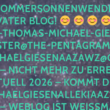
 SOMMERSONNENWEND
VATER BLOG!
-THOMAS-MICHAEL-GIE
TER@THE-PENTAGRAM
HAELGIESENAAZAWZ@G
– NICHT MEHR ZU ERRE
TUELL 2026 – KOMMT D
HAELGIESENALLEKIAAZ
 – WEBLOG IST WEISSMA