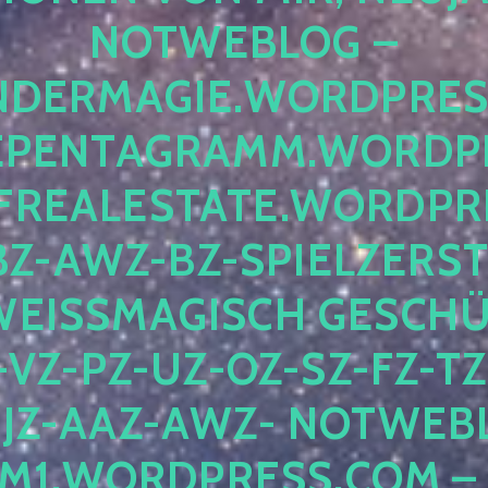
OTWEBLOG – F
DERMAGIE.WORDPRESS.
ENTAGRAMM.WORDPRE
EALESTATE.WORDPRES
Z-AWZ-BZ-SPIELZERSTÖ
EISSMAGISCH GESCHÜTZ
Z-PZ-UZ-OZ-SZ-FZ-TZ-
Z-AAZ-AWZ- NOTWEBLOG
WORDPRESS.COM – NI