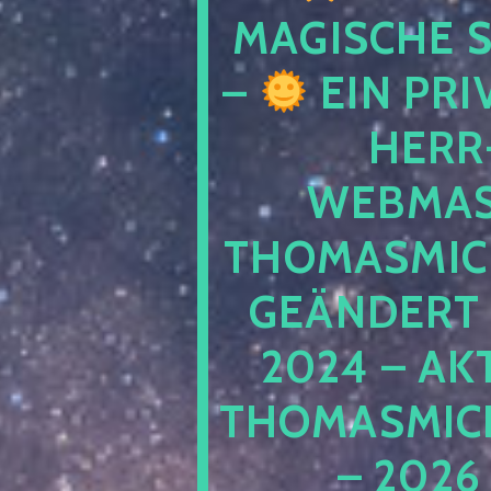
MAGISCHE
–
EIN PRI
HERR
WEBMAS
THOMASMIC
GEÄNDERT 
2024 – AK
THOMASMIC
– 2026