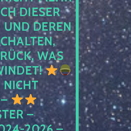
 DIESER NA
ND DEREN KI
ALTEN, EH
CK, WAS AU
INDET!
NICHT
 –
ER – S
4-2026 – C