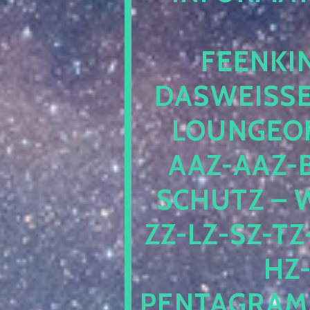
EENKIN
ASWEISSEP
OUNGEOFR
AZ-AAZ-B
CHUTZ – W
-LZ-SZ-TZ-V
-J
NTAGRAMM1.