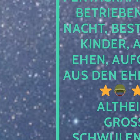
TRIEBEN S
CHT, BESTE
NDER, AB
EN, AUFGE
S DEN EHE
ALTHEI
GROSS
CHWULENHA