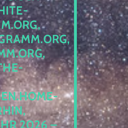
ITE-P
ORG, S
RAMM.ORG, P
.ORG, L
HE-P
EN.HOME-B
IN, I
 2026 – N