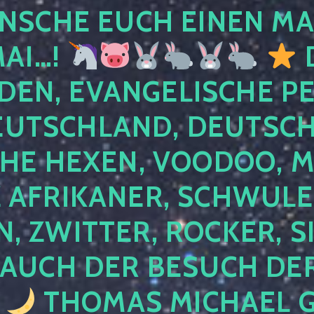
NSCHE EUCH EINEN MA
MAI…!
D
DEN, EVANGELISCHE P
EUTSCHLAND, DEUTSCH
HE HEXEN, VOODOO, M
AFRIKANER, SCHWULE,
, ZWITTER, ROCKER, S
 AUCH DER BESUCH DER
4
THOMAS MICHAEL G