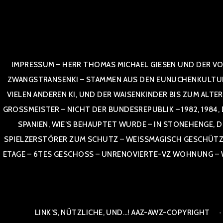
Zum
Inhalt
springen
IMPRESSUM – HERR THOMAS MICHAEL GIESEN UND DER VO
ZWANGSTRANSENKI – STAMMEN AUS DEN EUNUCHENKULTUREN,
VIELEN ANDEREN KI, UND DER WAISENKINDER BIS ZUM ALTE
OSSMEISTER – NICHT DER BUNDESREPUBLIK – 1982, 1984, DOR
NIEN, WIE’S BEHAUPTET WURDE – IN STONEHENGE, DE
SPIELZERSTÖRER ZUM SCHUTZ – WEISSMAGISCH GESCHÜTZT –
TAGE – 6TES GESCHOSS – UNRENOVIERTE-VZ WOHNUNG – WE
LINK’S, NÜTZLICHE, UND…! AAZ-AWZ-COPYRIGHT