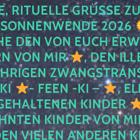
, RITUELLE GRÜSSE ZU
SONNENWENDE 2026
E DEN VON EUCH ER
RN VON MIR
, DEN IL
ÄHRIGEN ZWANGSTRAN
 KI
- FEEN -KI –
, E
GEHALTENEN KINDER
NTEN KINDER VON MI
EN VIELEN ANDEREN K