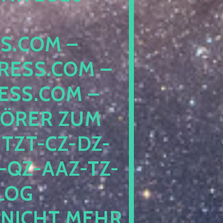
COM – D
SS.COM – L
S.COM – A
RER ZUM S
T-CZ-DZ-ZZ
QZ-AAZ-TZ-HZ
 PE
CHT MEHR BE