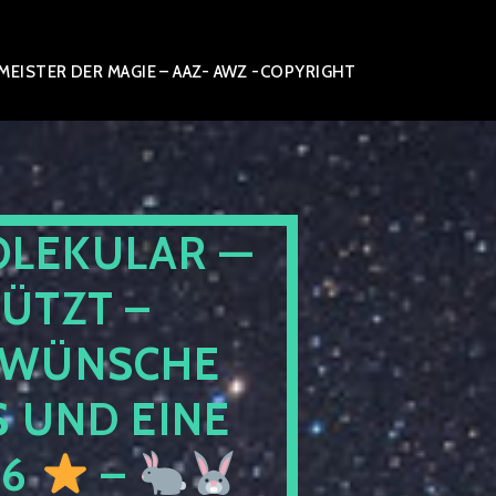
ISTER DER MAGIE – AAZ- AWZ -COPYRIGHT
OLEKULAR —
ÜTZT –
WÜNSCHE
 UND EINE
26
–