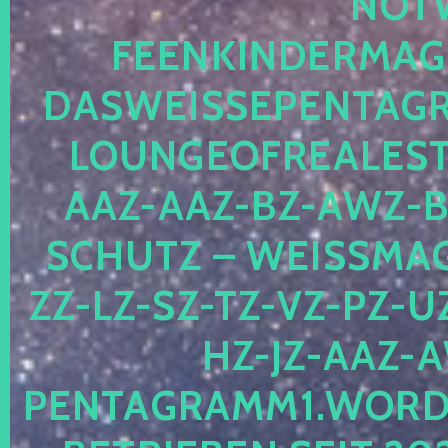
OTWE
EENKINDERMAGIE
ASWEISSEPENTAGRA
OUNGEOFREALESTA
AZ-AAZ-BZ-AWZ-BZ
CHUTZ – WEISSMAGI
-LZ-SZ-TZ-VZ-PZ-UZ-
-JZ-AAZ-AW
NTAGRAMM1.WORDPRE