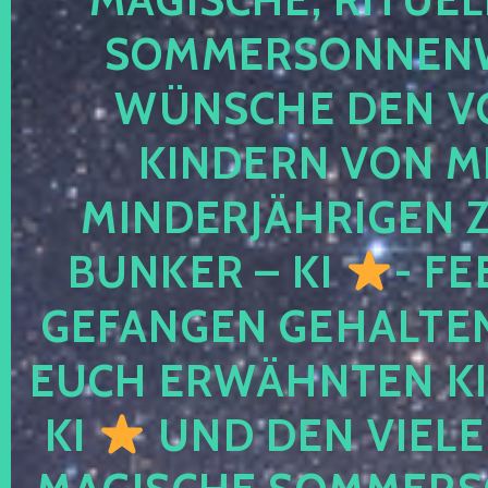
SOMMERSONNEN
WÜNSCHE DEN V
KINDERN VON M
MINDERJÄHRIGEN
BUNKER – KI
- FE
GEFANGEN GEHALTE
EUCH ERWÄHNTEN KI
KI
UND DEN VIELE