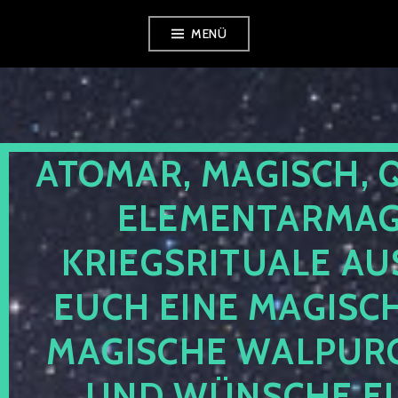
Zum
MENÜ
Inhalt
springen
ATOMAR, MAGISCH, 
ELEMENTARMAGI
KRIEGSRITUALE AU
EUCH EINE MAGISC
MAGISCHE WALPUR
UND WÜNSCHE EU