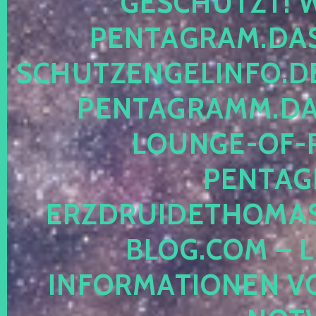
ESCHÜTZT! WE
ENTAGRAM.DAS-
CHUTZENGELINFO.DE,
ENTAGRAMM.DAS
OUNGE-OF-RE
ENTAGR
RZDRUIDETHOMASM
LOG.COM – LE
NFORMATIONEN VON 