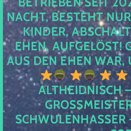
TRIEBEN SEIT 2024
CHT, BESTEHT NUR NO
NDER, ABSCHALTEN
EN, AUFGELÖST! GE
S DEN EHEN WAR, 
ALTHEIDNISCH –
GROSSMEISTER 
CHWULENHASSER – A