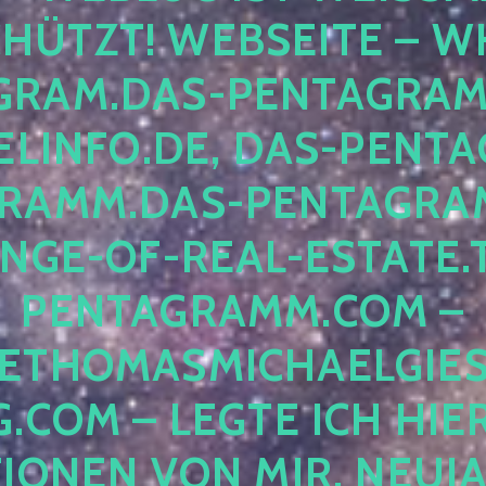
ÜTZT! WEBSEITE – WH
RAM.DAS-PENTAGRAMM.
INFO.DE, DAS-PENTAG
AMM.DAS-PENTAGRAMM
GE-OF-REAL-ESTATE.T
ENTAGRAMM.COM – E
THOMASMICHAELGIES
COM – LEGTE ICH HIERH
ONEN VON MIR, NEUJAHR