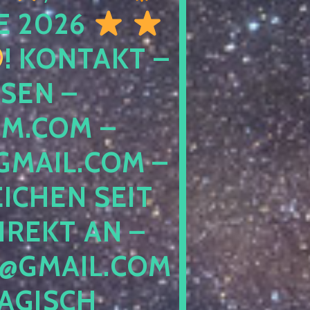
E 2026
! KONTAKT –
SEN –
M.COM –
MAIL.COM –
ICHEN SEIT
IREKT AN –
@GMAIL.COM
GISCH G