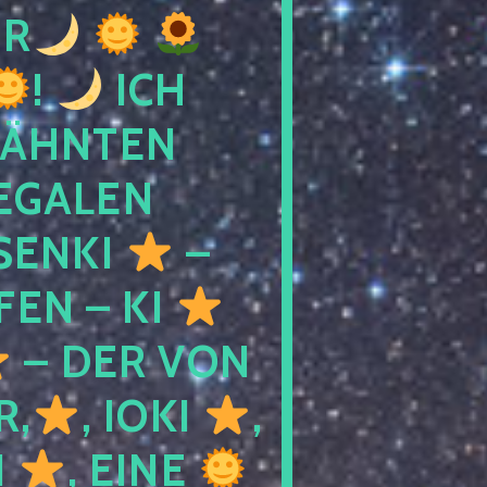
R
!
ICH
WÄHNTEN
LEGALEN
SENKI
–
LFEN – KI
– DER VON
R,
, IOKI
,
I
, EINE