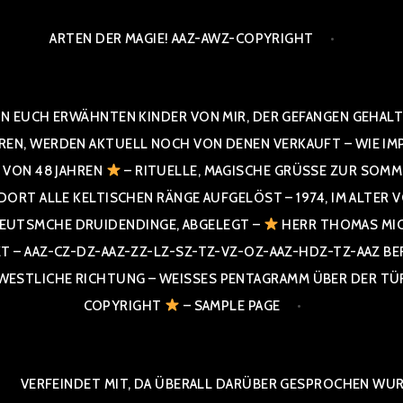
ARTEN DER MAGIE! AAZ-AWZ-COPYRIGHT
N EUCH ERWÄHNTEN KINDER VON MIR, DER GEFANGEN GEHALTE
 WERDEN AKTUELL NOCH VON DENEN VERKAUFT – WIE IMPRESS
R VON 48 JAHREN
– RITUELLE, MAGISCHE GRÜSSE ZUR SOMME
T ALLE KELTISCHEN RÄNGE AUFGELÖST – 1974, IM ALTER VON 4
UTSMCHE DRUIDENDINGE, ABGELEGT –
HERR THOMAS MIC
 AAZ-CZ-DZ-AAZ-ZZ-LZ-SZ-TZ-VZ-OZ-AAZ-HDZ-TZ-AAZ BERGI
STLICHE RICHTUNG – WEISSES PENTAGRAMM ÜBER DER TÜR U
PYRIGHT
– SAMPLE PAGE
VERFEINDET MIT, DA ÜBERALL DARÜBER GESPROCHEN WURD