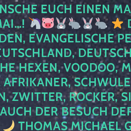
NSCHE EUCH EINEN MA
MAI…!
D
DEN, EVANGELISCHE P
EUTSCHLAND, DEUTSCH
HE HEXEN, VOODOO, M
AFRIKANER, SCHWULE,
, ZWITTER, ROCKER, S
 AUCH DER BESUCH DER
4
THOMAS MICHAEL G