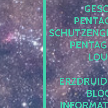
ESCH
ENTAG
CHUTZENGEL
ENTAGR
OUN
RZDRUIDE
LOG.
NFORMATI