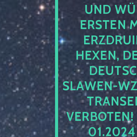
UND WÜ
ERSTEN 
ERZDRUI
HEXEN, D
DEUTSC
SLAWEN-WZ 
TRANSEN
VERBOTEN!
01.202