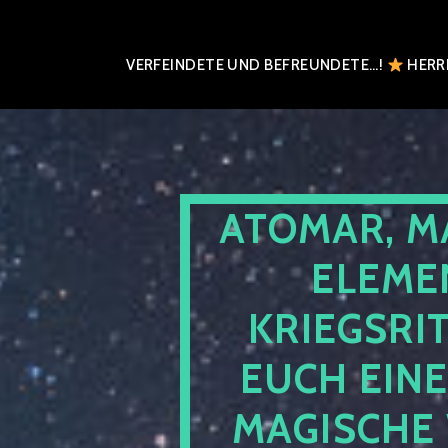
VERFEINDETE UND BEFREUNDETE…!
HERRN
ATOMAR, M
ELEME
KRIEGSRI
EUCH EIN
MAGISCHE