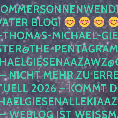
 SOMMERSONNENWEND
VATER BLOG!
-THOMAS-MICHAEL-GIE
TER@THE-PENTAGRAM
HAELGIESENAAZAWZ@G
– NICHT MEHR ZU ERRE
TUELL 2026 – KOMMT D
HAELGIESENALLEKIAAZ
 – WEBLOG IST WEISSMA