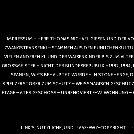
Zum
Inhalt
springen
IMPRESSUM – HERR THOMAS MICHAEL GIESEN UND DER VO
ZWANGSTRANSENKI – STAMMEN AUS DEN EUNUCHENKULTUREN,
VIELEN ANDEREN KI, UND DER WAISENKINDER BIS ZUM ALTE
OSSMEISTER – NICHT DER BUNDESREPUBLIK – 1982, 1984, DOR
NIEN, WIE’S BEHAUPTET WURDE – IN STONEHENGE, DE
SPIELZERSTÖRER ZUM SCHUTZ – WEISSMAGISCH GESCHÜTZT –
TAGE – 6TES GESCHOSS – UNRENOVIERTE-VZ WOHNUNG – WE
LINK’S, NÜTZLICHE, UND…! AAZ-AWZ-COPYRIGHT