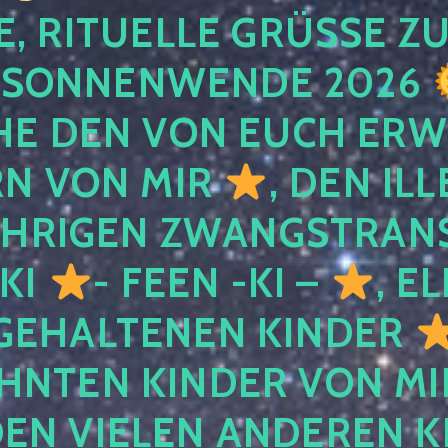
, RITUELLE GRÜSSE ZU
SONNENWENDE 2026
E DEN VON EUCH ER
RN VON MIR
, DEN IL
ÄHRIGEN ZWANGSTRAN
 KI
- FEEN -KI –
, E
GEHALTENEN KINDER
NTEN KINDER VON MI
EN VIELEN ANDEREN K