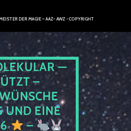
ISTER DER MAGIE – AAZ- AWZ -COPYRIGHT
OLEKULAR —
ÜTZT –
WÜNSCHE
 UND EINE
26
–