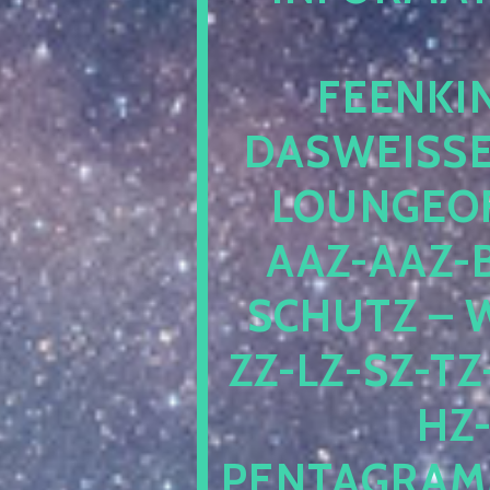
EENKIN
ASWEISSEP
OUNGEOFR
AZ-AAZ-B
CHUTZ – W
-LZ-SZ-TZ-V
-J
NTAGRAMM1.