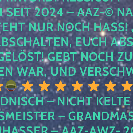
EIT 2024 – AAZ-© NACH
HT NUR NOCH HASS! , U
SCHALTEN, EUCH ABSCH
LÖST! GEBT NOCH ZURÜ
N WAR, UND VERSCHW
DNISCH – NICHT KELTE
MEISTER – GRANDMAST
SSER – AAZ-AWZ- 202