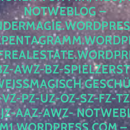
OTWEBLOG – F
DERMAGIE.WORDPRESS.
ENTAGRAMM.WORDPRE
EALESTATE.WORDPRES
Z-AWZ-BZ-SPIELZERSTÖ
EISSMAGISCH GESCHÜTZ
Z-PZ-UZ-OZ-SZ-FZ-TZ-
Z-AAZ-AWZ- NOTWEBLOG
WORDPRESS.COM – NI