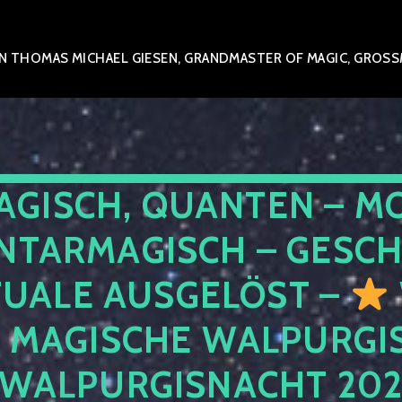
 THOMAS MICHAEL GIESEN, GRANDMASTER OF MAGIC, GROSSME
AGISCH, QUANTEN – M
NTARMAGISCH – GESCH
TUALE AUSGELÖST –
E MAGISCHE WALPURGIS
 WALPURGISNACHT 20