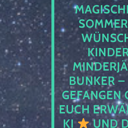
MAGISCHE
SOMMER
WÜNSCH
KINDE
MINDERJ
BUNKER –
GEFANGEN 
EUCH ERWÄH
KI
UND D