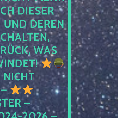
 DIESER NA
ND DEREN KI
ALTEN, EH
CK, WAS AU
INDET!
NICHT
 –
ER – S
4-2026 – C