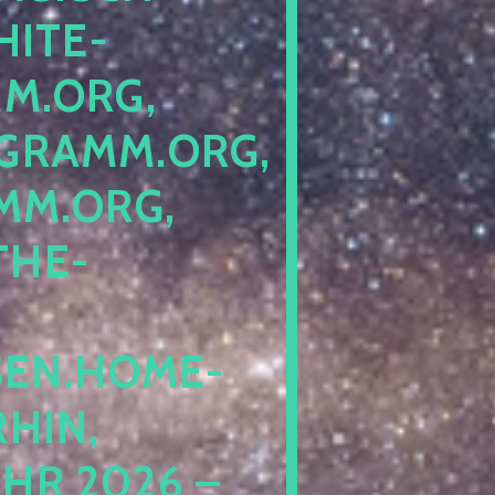
ITE-P
ORG, S
RAMM.ORG, P
.ORG, L
HE-P
EN.HOME-B
IN, I
 2026 – N