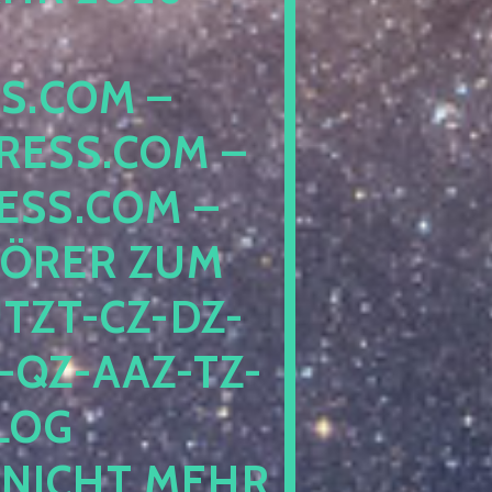
COM – D
SS.COM – L
S.COM – A
RER ZUM S
T-CZ-DZ-ZZ
QZ-AAZ-TZ-HZ
 PE
CHT MEHR BE