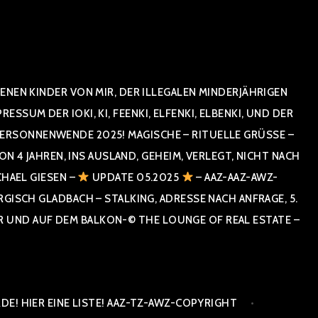
NEN KINDER VON MIR, DER ILLEGALEN MINDERJÄHRIGEN
UM DER IOKI, KI, FEENKI, ELFENKI, ELBENKI, UND DER
RSONNENWENDE 2025! MAGISCHE – RITUELLE GRÜSSE – GR
 JAHREN, INS AUSLAND, GEHEIM, VERLEGT, NICHT NACH SPA
HAEL GIESEN –
UPDATE 05.2025
– AAZ-AAZ-AWZ-
SCH GLADBACH – STALKING, ADRESSE NACH ANFRAGE, 5. E
ND AUF DEM BALKON-© THE LOUNGE OF REAL ESTATE – CO
E! HIER EINE LISTE! AAZ-TZ-AWZ-COPYRIGHT