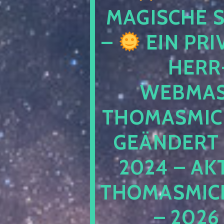
MAGISCHE
–
EIN PRI
HERR
WEBMAS
THOMASMIC
GEÄNDERT 
2024 – AK
THOMASMIC
– 2026