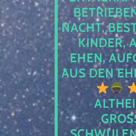
TRIEBEN S
CHT, BESTE
NDER, AB
EN, AUFGE
S DEN EHE
ALTHEI
GROSS
CHWULENHA