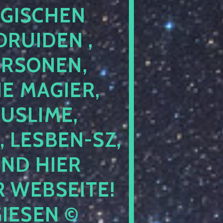
GISCHEN
RUIDEN ,
ERSONEN,
E MAGIER,
USLIME,
 LESBEN-SZ,
IND HIER
 WEBSEITE!
IESEN ©