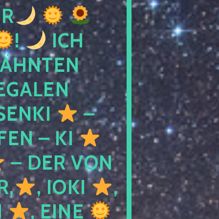
R
!
ICH
WÄHNTEN
LEGALEN
SENKI
–
LFEN – KI
– DER VON
R,
, IOKI
,
I
, EINE