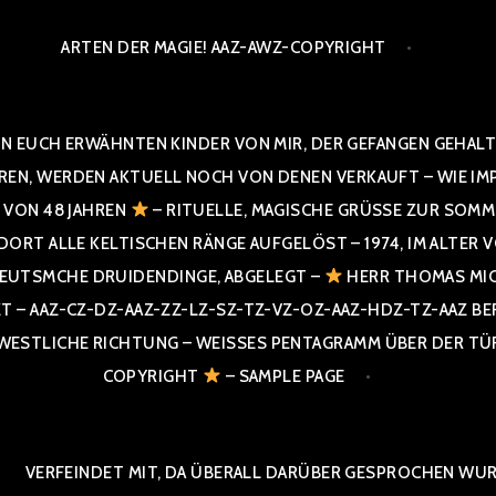
ARTEN DER MAGIE! AAZ-AWZ-COPYRIGHT
N EUCH ERWÄHNTEN KINDER VON MIR, DER GEFANGEN GEHALTE
 WERDEN AKTUELL NOCH VON DENEN VERKAUFT – WIE IMPRESS
R VON 48 JAHREN
– RITUELLE, MAGISCHE GRÜSSE ZUR SOMME
T ALLE KELTISCHEN RÄNGE AUFGELÖST – 1974, IM ALTER VON 4
UTSMCHE DRUIDENDINGE, ABGELEGT –
HERR THOMAS MIC
 AAZ-CZ-DZ-AAZ-ZZ-LZ-SZ-TZ-VZ-OZ-AAZ-HDZ-TZ-AAZ BERGI
STLICHE RICHTUNG – WEISSES PENTAGRAMM ÜBER DER TÜR U
PYRIGHT
– SAMPLE PAGE
VERFEINDET MIT, DA ÜBERALL DARÜBER GESPROCHEN WURD