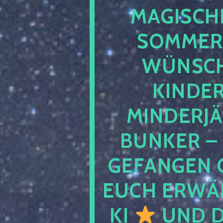
MAGISCHE
SOMMER
WÜNSCH
KINDE
MINDERJ
BUNKER –
GEFANGEN 
EUCH ERWÄH
KI
UND D