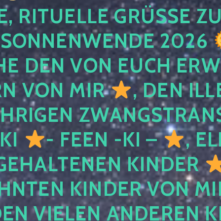
, RITUELLE GRÜSSE ZU
SONNENWENDE 2026
E DEN VON EUCH ER
RN VON MIR
, DEN IL
ÄHRIGEN ZWANGSTRAN
 KI
- FEEN -KI –
, E
GEHALTENEN KINDER
NTEN KINDER VON MI
EN VIELEN ANDEREN K