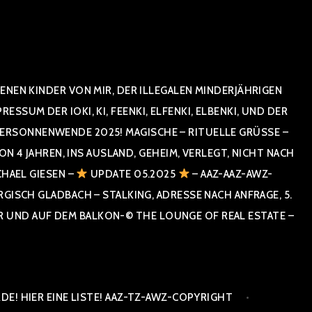
NEN KINDER VON MIR, DER ILLEGALEN MINDERJÄHRIGEN
UM DER IOKI, KI, FEENKI, ELFENKI, ELBENKI, UND DER
RSONNENWENDE 2025! MAGISCHE – RITUELLE GRÜSSE – GR
 JAHREN, INS AUSLAND, GEHEIM, VERLEGT, NICHT NACH SPA
HAEL GIESEN –
UPDATE 05.2025
– AAZ-AAZ-AWZ-
SCH GLADBACH – STALKING, ADRESSE NACH ANFRAGE, 5. E
ND AUF DEM BALKON-© THE LOUNGE OF REAL ESTATE – CO
E! HIER EINE LISTE! AAZ-TZ-AWZ-COPYRIGHT