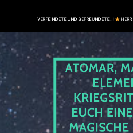
VERFEINDETE UND BEFREUNDETE…!
HERRN
ATOMAR, M
ELEME
KRIEGSRI
EUCH EIN
MAGISCHE