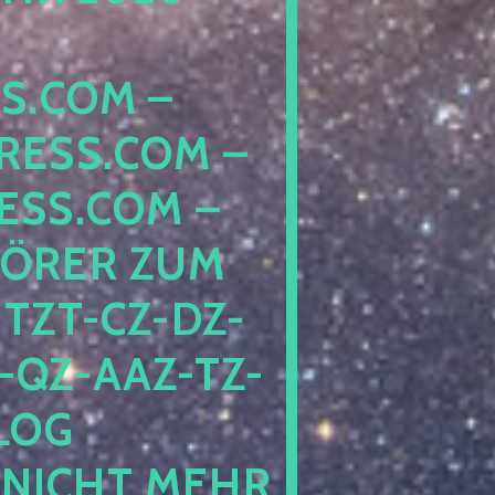
COM – D
SS.COM – L
S.COM – A
RER ZUM S
T-CZ-DZ-ZZ
QZ-AAZ-TZ-HZ
 PE
CHT MEHR BE