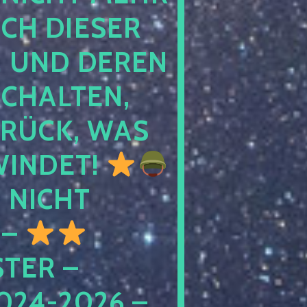
 DIESER NA
ND DEREN KI
ALTEN, EH
CK, WAS AU
INDET!
NICHT
 –
ER – S
4-2026 – C