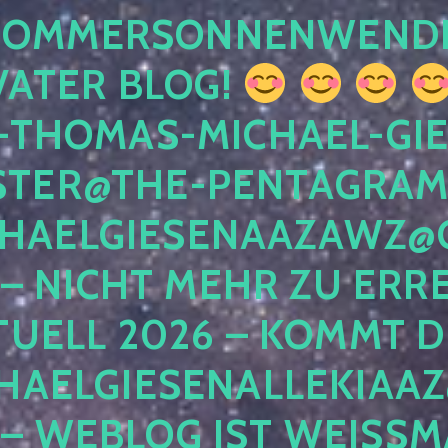
 SOMMERSONNENWEND
VATER BLOG!
-THOMAS-MICHAEL-GIE
TER@THE-PENTAGRAM
HAELGIESENAAZAWZ@G
– NICHT MEHR ZU ERRE
TUELL 2026 – KOMMT D
HAELGIESENALLEKIAAZ
 – WEBLOG IST WEISSMA