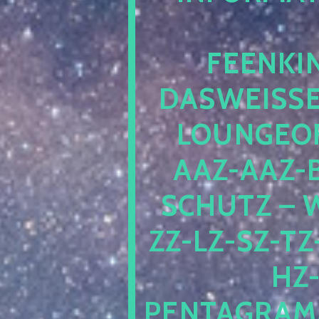
EENKIN
ASWEISSEP
OUNGEOFR
AZ-AAZ-B
CHUTZ – W
-LZ-SZ-TZ-V
-J
NTAGRAMM1.