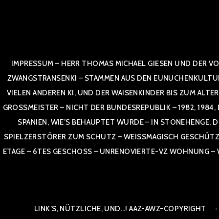
Zum
Inhalt
springen
IMPRESSUM – HERR THOMAS MICHAEL GIESEN UND DER VO
ZWANGSTRANSENKI – STAMMEN AUS DEN EUNUCHENKULTUREN,
VIELEN ANDEREN KI, UND DER WAISENKINDER BIS ZUM ALTE
OSSMEISTER – NICHT DER BUNDESREPUBLIK – 1982, 1984, DOR
NIEN, WIE’S BEHAUPTET WURDE – IN STONEHENGE, DE
SPIELZERSTÖRER ZUM SCHUTZ – WEISSMAGISCH GESCHÜTZT –
TAGE – 6TES GESCHOSS – UNRENOVIERTE-VZ WOHNUNG – WE
LINK’S, NÜTZLICHE, UND…! AAZ-AWZ-COPYRIGHT