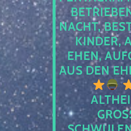
TRIEBEN S
CHT, BESTE
NDER, AB
EN, AUFGE
S DEN EHE
ALTHEI
GROSS
CHWULENHA