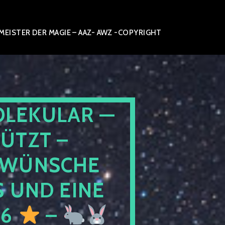
ISTER DER MAGIE – AAZ- AWZ -COPYRIGHT
OLEKULAR —
ÜTZT –
WÜNSCHE
 UND EINE
26
–