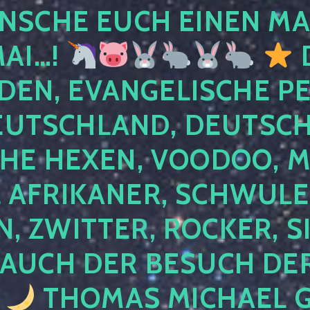
NSCHE EUCH EINEN MA
MAI…!
D
DEN, EVANGELISCHE P
EUTSCHLAND, DEUTSCH
HE HEXEN, VOODOO, M
AFRIKANER, SCHWULE,
, ZWITTER, ROCKER, S
 AUCH DER BESUCH DER
4
THOMAS MICHAEL G