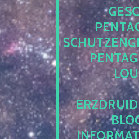
ESCH
ENTAG
CHUTZENGEL
ENTAGR
OUN
RZDRUIDE
LOG.
NFORMATI