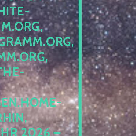
ITE-P
ORG, S
RAMM.ORG, P
.ORG, L
HE-P
EN.HOME-B
IN, I
 2026 – N