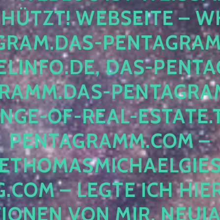
ÜTZT! WEBSEITE – WH
RAM.DAS-PENTAGRAMM.
INFO.DE, DAS-PENTAG
AMM.DAS-PENTAGRAMM
GE-OF-REAL-ESTATE.T
ENTAGRAMM.COM – E
THOMASMICHAELGIES
COM – LEGTE ICH HIERH
ONEN VON MIR, NEUJAHR