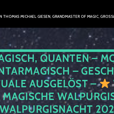
 THOMAS MICHAEL GIESEN, GRANDMASTER OF MAGIC, GROSSME
AGISCH, QUANTEN – M
NTARMAGISCH – GESCH
TUALE AUSGELÖST –
E MAGISCHE WALPURGIS
 WALPURGISNACHT 20