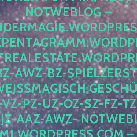
OTWEBLOG – F
DERMAGIE.WORDPRESS.
ENTAGRAMM.WORDPRE
EALESTATE.WORDPRES
Z-AWZ-BZ-SPIELZERSTÖ
EISSMAGISCH GESCHÜTZ
Z-PZ-UZ-OZ-SZ-FZ-TZ-
Z-AAZ-AWZ- NOTWEBLOG
WORDPRESS.COM – NI