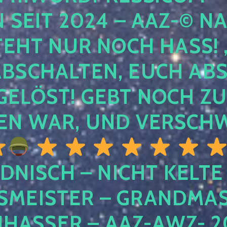
EIT 2024 – AAZ-© NACH
HT NUR NOCH HASS! , U
SCHALTEN, EUCH ABSCH
LÖST! GEBT NOCH ZURÜ
N WAR, UND VERSCHW
DNISCH – NICHT KELTE
MEISTER – GRANDMAST
SSER – AAZ-AWZ- 202