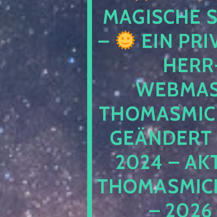
MAGISCHE
–
EIN PRI
HERR
WEBMAS
THOMASMIC
GEÄNDERT 
2024 – AK
THOMASMIC
– 2026