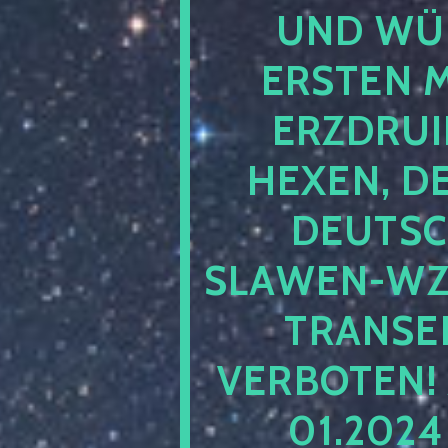
UND WÜ
ERSTEN 
ERZDRUI
HEXEN, D
DEUTSC
SLAWEN-WZ 
TRANSEN
VERBOTEN!
01.202