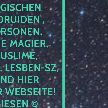
GISCHEN
RUIDEN ,
ERSONEN,
E MAGIER,
USLIME,
 LESBEN-SZ,
IND HIER
 WEBSEITE!
IESEN ©