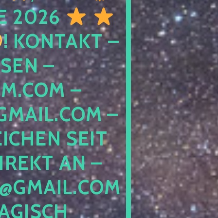
E 2026
! KONTAKT –
SEN –
M.COM –
MAIL.COM –
ICHEN SEIT
IREKT AN –
@GMAIL.COM
GISCH G