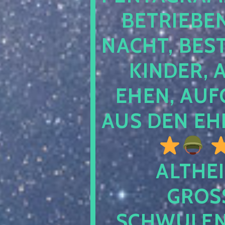
TRIEBEN S
CHT, BESTE
NDER, AB
EN, AUFGE
S DEN EHE
ALTHEI
GROSS
CHWULENHA