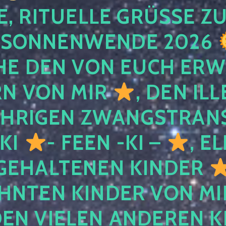
, RITUELLE GRÜSSE ZU
SONNENWENDE 2026
E DEN VON EUCH ER
RN VON MIR
, DEN IL
ÄHRIGEN ZWANGSTRAN
 KI
- FEEN -KI –
, E
GEHALTENEN KINDER
NTEN KINDER VON MI
EN VIELEN ANDEREN K