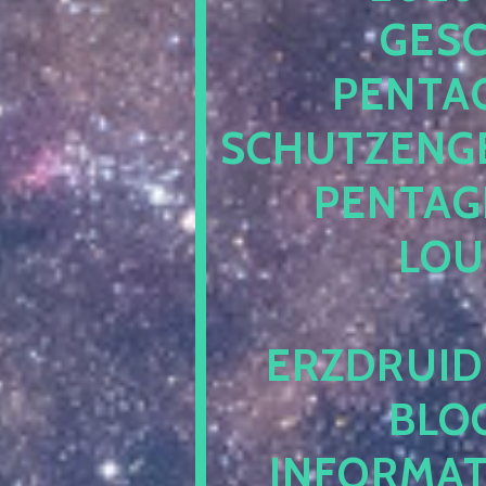
ESCH
ENTAG
CHUTZENGEL
ENTAGR
OUN
RZDRUIDE
LOG.
NFORMATI