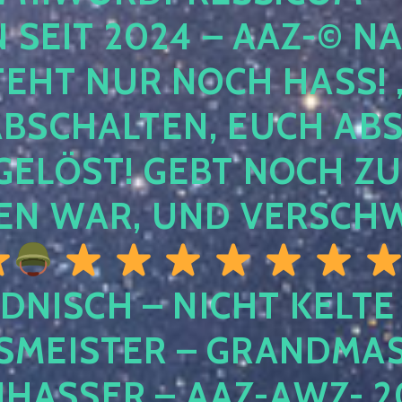
EIT 2024 – AAZ-© NACH
HT NUR NOCH HASS! , U
SCHALTEN, EUCH ABSCH
LÖST! GEBT NOCH ZURÜ
N WAR, UND VERSCHW
DNISCH – NICHT KELTE
MEISTER – GRANDMAST
SSER – AAZ-AWZ- 202