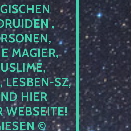
GISCHEN
RUIDEN ,
ERSONEN,
E MAGIER,
USLIME,
 LESBEN-SZ,
IND HIER
 WEBSEITE!
IESEN ©