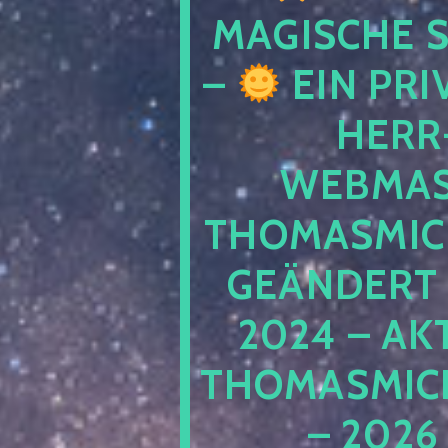
MAGISCHE
–
EIN PRI
HERR
WEBMAS
THOMASMIC
GEÄNDERT 
2024 – AK
THOMASMIC
– 2026