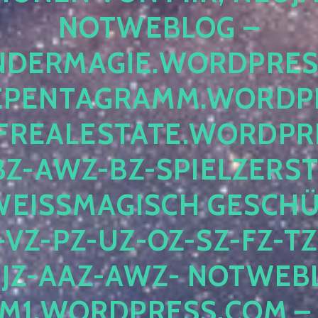
OTWEBLOG – F
DERMAGIE.WORDPRESS.
ENTAGRAMM.WORDPRE
EALESTATE.WORDPRES
Z-AWZ-BZ-SPIELZERSTÖ
EISSMAGISCH GESCHÜTZ
Z-PZ-UZ-OZ-SZ-FZ-TZ-
Z-AAZ-AWZ- NOTWEBLOG
WORDPRESS.COM – NI