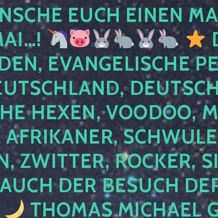
NSCHE EUCH EINEN MA
MAI…!
D
DEN, EVANGELISCHE P
EUTSCHLAND, DEUTSCH
HE HEXEN, VOODOO, M
AFRIKANER, SCHWULE,
, ZWITTER, ROCKER, S
 AUCH DER BESUCH DER
4
THOMAS MICHAEL G