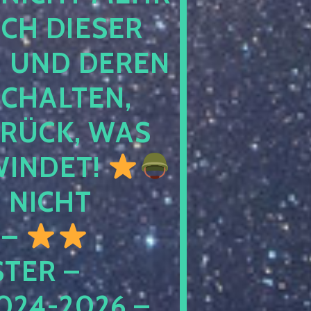
 DIESER NA
ND DEREN KI
ALTEN, EH
CK, WAS AU
INDET!
NICHT
 –
ER – S
4-2026 – C