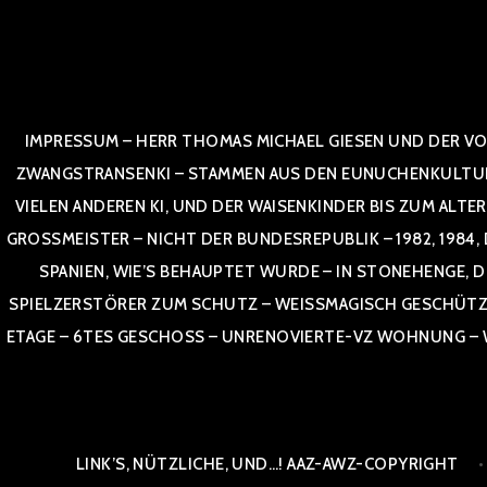
Zum
Inhalt
springen
IMPRESSUM – HERR THOMAS MICHAEL GIESEN UND DER VO
ZWANGSTRANSENKI – STAMMEN AUS DEN EUNUCHENKULTUREN,
VIELEN ANDEREN KI, UND DER WAISENKINDER BIS ZUM ALTE
OSSMEISTER – NICHT DER BUNDESREPUBLIK – 1982, 1984, DOR
NIEN, WIE’S BEHAUPTET WURDE – IN STONEHENGE, DE
SPIELZERSTÖRER ZUM SCHUTZ – WEISSMAGISCH GESCHÜTZT –
TAGE – 6TES GESCHOSS – UNRENOVIERTE-VZ WOHNUNG – WE
LINK’S, NÜTZLICHE, UND…! AAZ-AWZ-COPYRIGHT