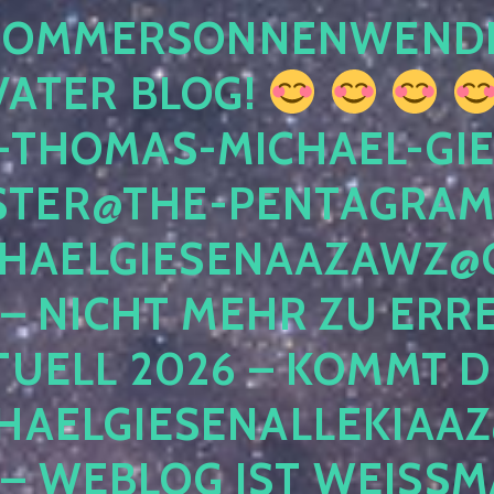
 SOMMERSONNENWEND
VATER BLOG!
-THOMAS-MICHAEL-GIE
TER@THE-PENTAGRAM
HAELGIESENAAZAWZ@G
– NICHT MEHR ZU ERRE
TUELL 2026 – KOMMT D
HAELGIESENALLEKIAAZ
 – WEBLOG IST WEISSMA