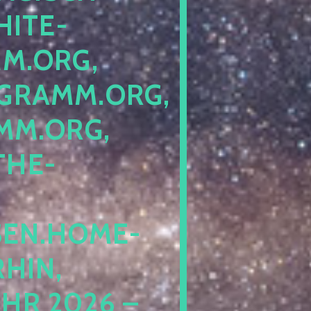
ITE-P
ORG, S
RAMM.ORG, P
.ORG, L
HE-P
EN.HOME-B
IN, I
 2026 – N