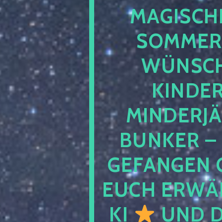
MAGISCHE
SOMMER
WÜNSCH
KINDE
MINDERJ
BUNKER –
GEFANGEN 
EUCH ERWÄH
KI
UND D