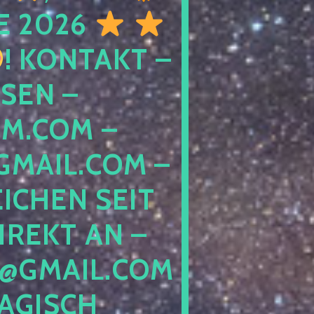
E 2026
! KONTAKT –
SEN –
M.COM –
MAIL.COM –
ICHEN SEIT
IREKT AN –
@GMAIL.COM
GISCH G