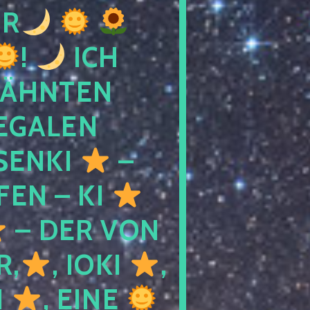
R
!
ICH
WÄHNTEN
LEGALEN
SENKI
–
LFEN – KI
– DER VON
R,
, IOKI
,
I
, EINE