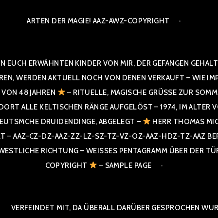
ARTEN DER MAGIE! AAZ-AWZ-COPYRIGHT
N EUCH ERWÄHNTEN KINDER VON MIR, DER GEFANGEN GEHALTE
 WERDEN AKTUELL NOCH VON DENEN VERKAUFT – WIE IMPRESS
R VON 48 JAHREN
– RITUELLE, MAGISCHE GRÜSSE ZUR SOMME
T ALLE KELTISCHEN RÄNGE AUFGELÖST – 1974, IM ALTER VON 4
UTSMCHE DRUIDENDINGE, ABGELEGT –
HERR THOMAS MIC
 AAZ-CZ-DZ-AAZ-ZZ-LZ-SZ-TZ-VZ-OZ-AAZ-HDZ-TZ-AAZ BERGI
STLICHE RICHTUNG – WEISSES PENTAGRAMM ÜBER DER TÜR U
PYRIGHT
– SAMPLE PAGE
VERFEINDET MIT, DA ÜBERALL DARÜBER GESPROCHEN WURD