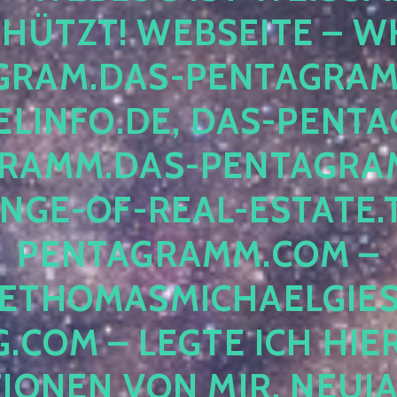
ÜTZT! WEBSEITE – WH
RAM.DAS-PENTAGRAMM.
INFO.DE, DAS-PENTAG
AMM.DAS-PENTAGRAMM
GE-OF-REAL-ESTATE.T
ENTAGRAMM.COM – E
THOMASMICHAELGIES
COM – LEGTE ICH HIERH
ONEN VON MIR, NEUJAHR