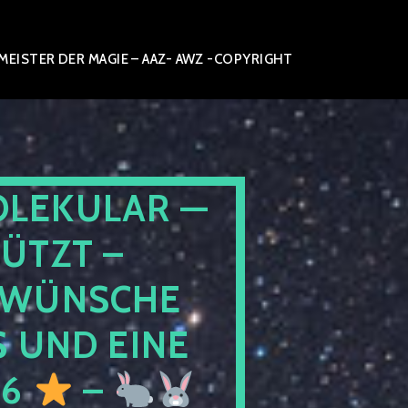
ISTER DER MAGIE – AAZ- AWZ -COPYRIGHT
OLEKULAR —
ÜTZT –
WÜNSCHE
 UND EINE
26
–