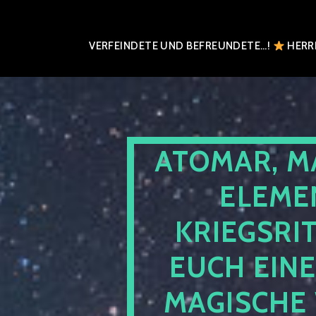
VERFEINDETE UND BEFREUNDETE…!
HERRN
ATOMAR, M
ELEME
KRIEGSRI
EUCH EIN
MAGISCHE