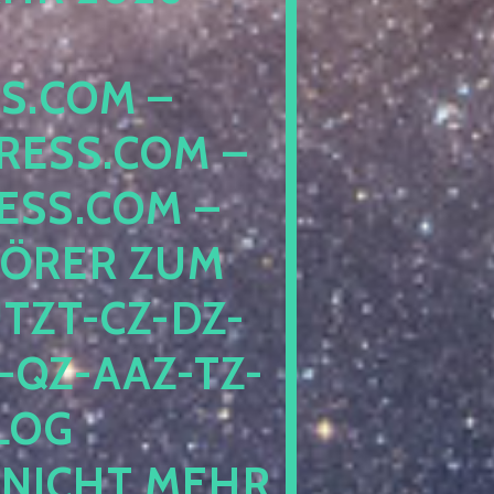
COM – D
SS.COM – L
S.COM – A
RER ZUM S
T-CZ-DZ-ZZ
QZ-AAZ-TZ-HZ
 PE
CHT MEHR BE