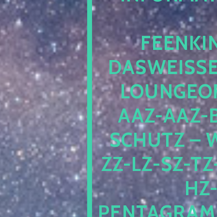
EENKIN
ASWEISSEP
OUNGEOFR
AZ-AAZ-B
CHUTZ – W
-LZ-SZ-TZ-V
-J
NTAGRAMM1.