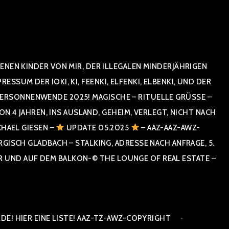
NEN KINDER VON MIR, DER ILLEGALEN MINDERJÄHRIGEN
UM DER IOKI, KI, FEENKI, ELFENKI, ELBENKI, UND DER
RSONNENWENDE 2025! MAGISCHE – RITUELLE GRÜSSE – GR
 JAHREN, INS AUSLAND, GEHEIM, VERLEGT, NICHT NACH SPA
HAEL GIESEN –
UPDATE 05.2025
– AAZ-AAZ-AWZ-
SCH GLADBACH – STALKING, ADRESSE NACH ANFRAGE, 5. E
ND AUF DEM BALKON-© THE LOUNGE OF REAL ESTATE – CO
E! HIER EINE LISTE! AAZ-TZ-AWZ-COPYRIGHT