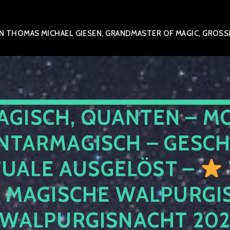
 THOMAS MICHAEL GIESEN, GRANDMASTER OF MAGIC, GROSSME
AGISCH, QUANTEN – M
NTARMAGISCH – GESCH
TUALE AUSGELÖST –
E MAGISCHE WALPURGIS
 WALPURGISNACHT 20