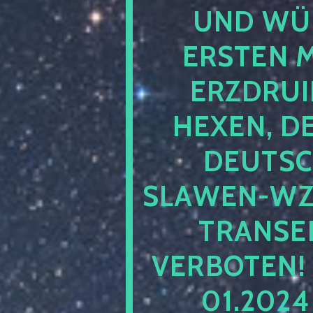
UND WÜ
ERSTEN 
ERZDRUI
HEXEN, D
DEUTSC
SLAWEN-WZ 
TRANSEN
VERBOTEN!
01.202