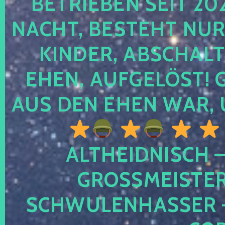
TRIEBEN SEIT 2024
CHT, BESTEHT NUR NO
NDER, ABSCHALTEN
EN, AUFGELÖST! GE
S DEN EHEN WAR, 
ALTHEIDNISCH –
GROSSMEISTER 
CHWULENHASSER – A