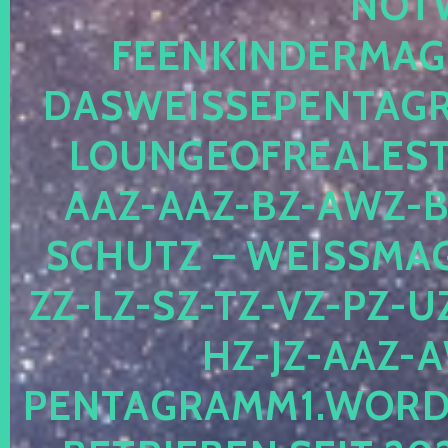
OTWE
EENKINDERMAGIE
ASWEISSEPENTAGRA
OUNGEOFREALESTA
AZ-AAZ-BZ-AWZ-BZ
CHUTZ – WEISSMAGI
-LZ-SZ-TZ-VZ-PZ-UZ-
-JZ-AAZ-AW
NTAGRAMM1.WORDPRE