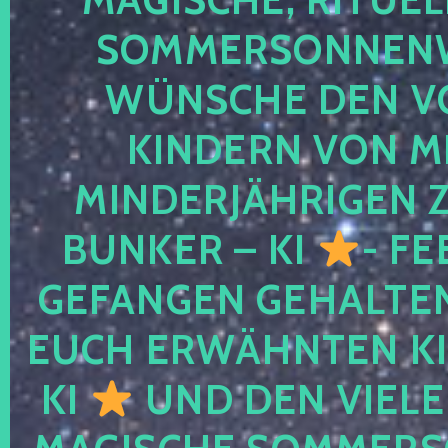
SOMMERSONNEN
WÜNSCHE DEN V
KINDERN VON M
MINDERJÄHRIGEN
BUNKER – KI
- FE
GEFANGEN GEHALTE
EUCH ERWÄHNTEN KI
KI
UND DEN VIELE