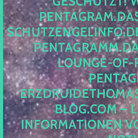
ESCHÜTZT! WE
ENTAGRAM.DAS-
CHUTZENGELINFO.DE,
ENTAGRAMM.DAS
OUNGE-OF-RE
ENTAGR
RZDRUIDETHOMASM
LOG.COM – LE
NFORMATIONEN VON 