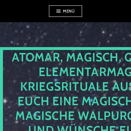
Zum
MENÜ
Inhalt
springen
ATOMAR, MAGISCH, 
ELEMENTARMAGI
KRIEGSRITUALE AU
EUCH EINE MAGISC
MAGISCHE WALPUR
UND WÜNSCHE EU