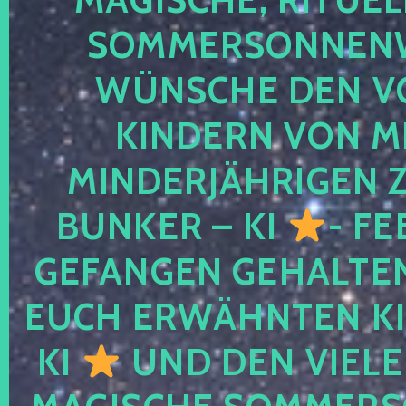
SOMMERSONNEN
WÜNSCHE DEN V
KINDERN VON M
MINDERJÄHRIGEN
BUNKER – KI
- FE
GEFANGEN GEHALTE
EUCH ERWÄHNTEN KI
KI
UND DEN VIELE