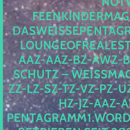
OTWE
EENKINDERMAGIE
ASWEISSEPENTAGRA
OUNGEOFREALESTA
AZ-AAZ-BZ-AWZ-BZ
CHUTZ – WEISSMAGI
-LZ-SZ-TZ-VZ-PZ-UZ-
-JZ-AAZ-AW
NTAGRAMM1.WORDPRE