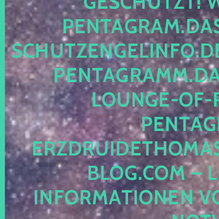
ESCHÜTZT! WE
ENTAGRAM.DAS-
CHUTZENGELINFO.DE,
ENTAGRAMM.DAS
OUNGE-OF-RE
ENTAGR
RZDRUIDETHOMASM
LOG.COM – LE
NFORMATIONEN VON 