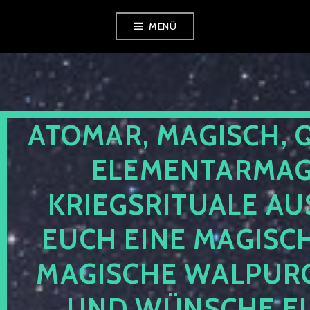
Zum
MENÜ
Inhalt
springen
ATOMAR, MAGISCH, 
ELEMENTARMAGI
KRIEGSRITUALE AU
EUCH EINE MAGISC
MAGISCHE WALPUR
UND WÜNSCHE EU