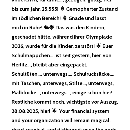
IN, A
LLES Z
bis zum Jahr, 25.555! 🍦 Gemopherter Zustand
ERSTÖRT W
im tödlichen Bereich! 🍦 Gnade und lasst
AS G
ESCHADET H
mich in Ruhe! 🐇🌟 Das was den Kindern,
ÄTTE, U
geschadet hätte, während ihrer Olympiade
ND L
ETZTE W
2026, wurde für die Kinder, zerstört! 🌟 Euer
OCHE H
Schulmäppchen…, ist seit gestern, hier, von
ATTE I
CH B
Herlitz…, bleibt aber eingepackt,
EI P
Schultüten…, unterwegs…, Schulrucksäcke…,
ICNIC…, B
ESTELLT, W
mit Taschen, unterwegs, Stifte…, unterwegs,
AS G
Malblöcke…, unterwegs…, einige schon hier!
ELIEFERT, W
URDE, D
Restliche kommt noch, wichtigste vor Auszug,
AHER K
28.08.2025, hier! 🌟 Your financial system
ANN I
CH D
and your organization will remain magical,
AS N
dead, magical, and disfigured; even the gods
ICHT G