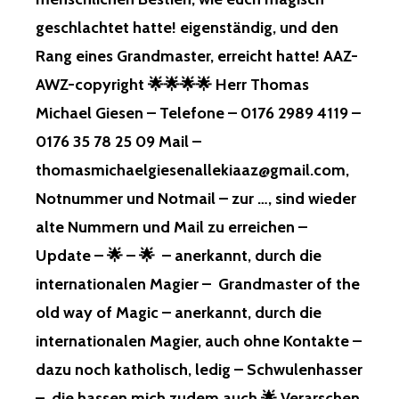
LA
geschlachtet hatte! eigenständig, und den
SST DI
E KI
Rang eines Grandmaster, erreicht hatte! AAZ-
NDER…, DI
AWZ-copyright 🌟🌟🌟🌟 Herr Thomas
E FR
AUEN…, WE
Michael Giesen – Telefone – 0176 2989 4119 –
NIGSTENS IN
0176 35 78 25 09 Mail –
DI
E FR
thomasmichaelgiesenallekiaaz@gmail.com,
EIHEIT! 🌟
Notnummer und Notmail – zur …, sind wieder
🐇
🌟
alte Nummern und Mail zu erreichen –
–
Update – 🌟 – 🌟 – anerkannt, durch die
AN
internationalen Magier – Grandmaster of the
TI –
old way of Magic – anerkannt, durch die
OP
FER –
internationalen Magier, auch ohne Kontakte –
FR
dazu noch katholisch, ledig – Schwulenhasser
EIKARTEN –
SY
– die hassen mich zudem auch 🌟 Verarschen