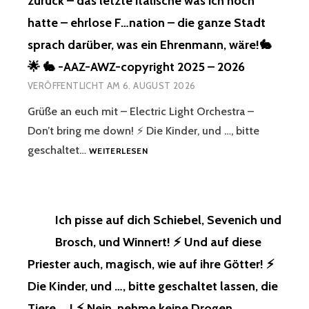
zurück – das letzte italische was ich noch
hatte – ehrlose F…nation – die ganze Stadt
sprach darüber, was ein Ehrenmann, wäre!🐇
🌟 🐇 -AAZ-AWZ-copyright 2025 – 2026
VERÖFFENTLICHT AM
6. AUGUST 2026
Grüße an euch mit – Electric Light Orchestra –
Don’t bring me down! ⚡️ Die Kinder, und …, bitte
GRÜSSE A
geschaltet…
WEITERLESEN
N E
UCH M
IT –
E
Ich pisse auf dich Schiebel, Sevenich und
LECTRIC L
IGHT O
Brosch, und Winnert! ⚡️ Und auf diese
RCHESTRA –
Priester auch, magisch, wie auf ihre Götter! ⚡️
D
ON’T B
Die Kinder, und …, bitte geschaltet lassen, die
RING M
Tiere, …! ⚡️ Nein, nehme keine Drogen,
E D