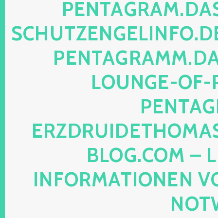
NTAGRAM.DAS-P
HUTZENGELINFO.DE, 
NTAGRAMM.DAS-
UNGE-OF-REA
NTAGRA
ZDRUIDETHOMASMI
OG.COM – LEG
FORMATIONEN VON M
TWEB