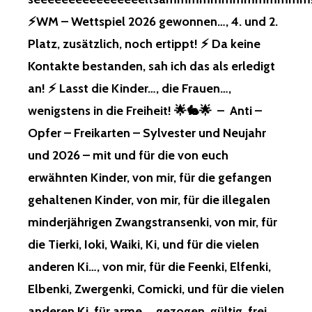
AT A
⚡️WM – Wettspiel 2026 gewonnen…, 4. und 2.
BER V
ERSCHIEDENE G
Platz, zusätzlich, noch ertippt! ⚡️ Da keine
RÜNDE! ⚡
Kontakte bestanden, sah ich das als erledigt
️ Z
UDEM, I
an! ⚡️ Lasst die Kinder…, die Frauen…,
CH H
wenigstens in die Freiheit! 🌟🐇🌟 – Anti –
ÄTTE N
IEMANDEN D
Opfer – Freikarten – Sylvester und Neujahr
EN I
und 2026 – mit und für die von euch
CH F
RAGEN K
erwähnten Kinder, von mir, für die gefangen
ÖNNTE! ⚡
️ I
gehaltenen Kinder, von mir, für die illegalen
CH K
minderjährigen Zwangstransenki, von mir, für
AUFTE V
OR W
die Tierki, Ioki, Waiki, Ki, und für die vielen
OCHEN B
anderen Ki…, von mir, für die Feenki, Elfenki,
EI N
ETTO…, N
Elbenki, Zwergenki, Comicki, und für die vielen
OCH E
anderen Ki, für arme…, gezogen, gültig, frei