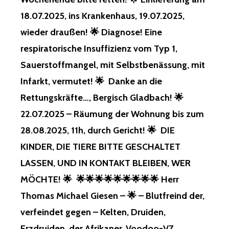
GER…! BR
18.07.2025, ins Krankenhaus, 19.07.2025,
IEF NA
CH BR
wieder draußen! 🌟 Diagnose! Eine
IEF, VO
respiratorische Insuffizienz vom Typ 1,
N DE
NEN, UN
Sauerstoffmangel, mit Selbstbenässung, mit
D EI
Infarkt, vermutet! 🌟 Danke an die
N AN
WALT…, NA
Rettungskräfte…, Bergisch Gladbach! 🌟
CH DE
22.07.2025 – Räumung der Wohnung bis zum
M AN
DEREN SA
28.08.2025, 11h, durch Gericht! 🌟 DIE
GT, AB
, UN
KINDER, DIE TIERE BITTE GESCHALTET
D DA
LASSEN, UND IN KONTAKT BLEIBEN, WER
S SE
IT 12
MÖCHTE! 🌟 🌟🌟🌟🌟🌟🌟🌟🌟🌟 Herr
JA
Thomas Michael Giesen – 🌟 – Blutfreind der,
HREN, SE
EEEEEEEEEEEEEEELTSAMMMMMMMMM
verfeindet gegen – Kelten, Druiden,
WM –
Erzdruiden, der Afrikaner, Voodoo-VZ,