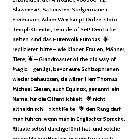
WE
TTSPIEL 20
Slawen-wZ, Satanisten, Südgermanen,
26 GE
Freimaurer, Adam Weishaupt Orden, Ordo
WONNEN…, 4.
UN
Templi Orientis, Temple of Set! Deutsche
D 2.
Kelten, sind das Hurenvolk Europas! 🌟
PL
ATZ, ZU
replizieren bitte – wie Kinder, Frauen, Männer,
SÄTZLICH, NO
Tiere, 🌟 – Grandmaster of the old way of
CH ER
TIPPT! ⚡️
Magic – genügt, bevor eure Schizophrenen
DA
wieder behaupten, sie wären Herr Thomas
KE
INE KO
Michael Giesen, auch Equinox, genannt, ein
NTAKTE BE
Name, für die Öffentlichkeit -🌟 nicht
STANDEN, SA
H IC
altheidnisch – nicht Kelte -🌟 den Rang darf
H DA
man führen, wenn man in Englischer Sprache,
S AL
S ER
Rituale selbst durchgeführt hat, und solche
LEDIGT AN
menschlichen Bestien, wie euch magisch
! ⚡️