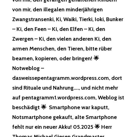
N MI
R, FÜ
von mir, den illegalen minderjährigen
R DI
Zwangstransenki, Ki, Waiki, Tierki, Ioki, Bunker
E IL
LEGALEN MI
– Ki, den Feen – Ki, den Elfen – Ki, den
NDERJÄHRIGEN ZW
Zwergen – Ki, den vielen anderen Ki, den
ANGSTRANSENKI, VO
N MI
armen Menschen, den Tieren, bitte rüber
R, FÜ
beamen, kopieren, oder bringen! 🌟
R DI
E TI
Notweblog –
ERKI, IO
dasweissepentagramm.wordpress.com, dort
KI, WA
IKI, KI
sind Rituale und Nahrung…., und nicht mehr
, UN
auf pentagramm1.wordpress.com, Weblog ist
D FÜ
R DI
beschädigt 🌟 Smartphone war kaputt,
E VI
Notsmartphone gekauft, alte Smartphone
ELEN AN
DEREN KI
fehlt nur ein neuer Akku! 05.2025 🌟 Herr
…, VO
Thomas Michael Giesen Grandmaster,
N MI