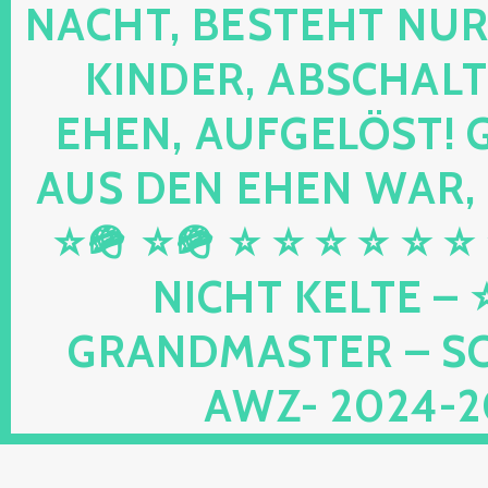
HT, BESTEHT NUR NOC
DER, ABSCHALTEN,
N, AUFGELÖST! GEB
DEN EHEN WAR, UND
⭐🪖 ⭐ ⭐ ⭐ ⭐ ⭐ ⭐ ⭐ 
HT KELTE – ⭐⭐ 
DMASTER – SCHWU
2024-2026 