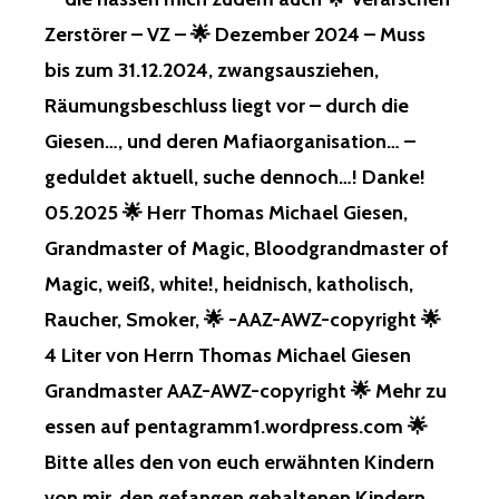
LVESTER UN
Zerstörer – VZ – 🌟 Dezember 2024 – Muss
D NE
UJAHR UN
bis zum 31.12.2024, zwangsausziehen,
D 20
Räumungsbeschluss liegt vor – durch die
26 –
MI
Giesen…, und deren Mafiaorganisation… –
T UN
geduldet aktuell, suche dennoch…! Danke!
D FÜ
R DI
05.2025 🌟 Herr Thomas Michael Giesen,
E VO
Grandmaster of Magic, Bloodgrandmaster of
N EU
CH ER
Magic, weiß, white!, heidnisch, katholisch,
WÄHNTEN KI
NDER, VO
Raucher, Smoker, 🌟 -AAZ-AWZ-copyright 🌟
N MI
4 Liter von Herrn Thomas Michael Giesen
R, FÜ
R DI
Grandmaster AAZ-AWZ-copyright 🌟 Mehr zu
E GE
essen auf pentagramm1.wordpress.com 🌟
FANGEN GE
HALTENEN KI
Bitte alles den von euch erwähnten Kindern
NDER, VO
von mir, den gefangen gehaltenen Kindern