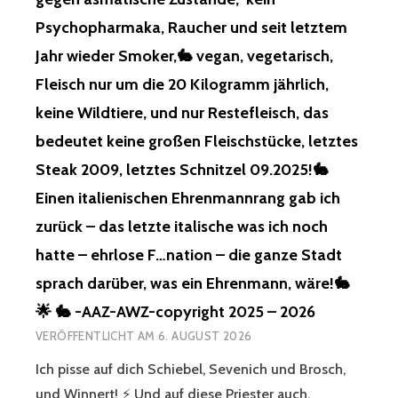
HR, 25
Psychopharmaka, Raucher und seit letztem
.555! 🍦
GE
Jahr wieder Smoker,🐇 vegan, vegetarisch,
MOPHERTER ZU
Fleisch nur um die 20 Kilogramm jährlich,
STAND IM
TÖ
keine Wildtiere, und nur Restefleisch, das
DLICHEN BE
bedeutet keine großen Fleischstücke, letztes
REICH! 🍦
GN
Steak 2009, letztes Schnitzel 09.2025!🐇
ADE UN
Einen italienischen Ehrenmannrang gab ich
D LA
SST MI
zurück – das letzte italische was ich noch
CH IN
RU
hatte – ehrlose F…nation – die ganze Stadt
HE! 🐇
sprach darüber, was ein Ehrenmann, wäre!🐇
🌟
DA
🌟 🐇 -AAZ-AWZ-copyright 2025 – 2026
S WA
VERÖFFENTLICHT AM
6. AUGUST 2026
S DE
N KI
Ich pisse auf dich Schiebel, Sevenich und Brosch,
NDERN, GE
und Winnert! ⚡️ Und auf diese Priester auch,