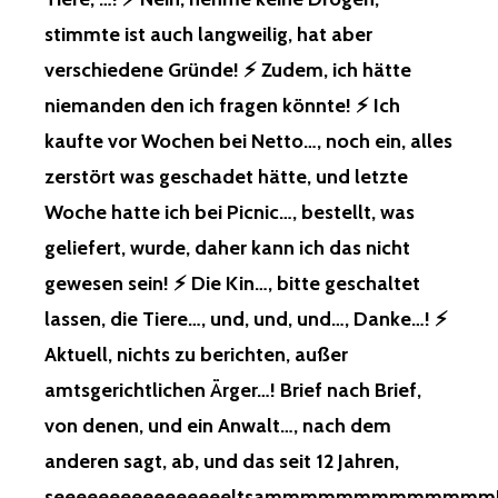
OWN! ⚡
stimmte ist auch langweilig, hat aber
️ D
IE K
verschiedene Gründe! ⚡️ Zudem, ich hätte
INDER, U
niemanden den ich fragen könnte! ⚡️ Ich
ND …
, B
kaufte vor Wochen bei Netto…, noch ein, alles
ITTE G
zerstört was geschadet hätte, und letzte
ESCHALTET L
ASSEN, D
Woche hatte ich bei Picnic…, bestellt, was
IE T
geliefert, wurde, daher kann ich das nicht
IERE, …
! ⚡
gewesen sein! ⚡️ Die Kin…, bitte geschaltet
️ N
lassen, die Tiere…, und, und, und…, Danke…! ⚡️
EIN, N
EHME K
Aktuell, nichts zu berichten, außer
EINE D
amtsgerichtlichen Ärger…! Brief nach Brief,
ROGEN, S
TIMMTE I
von denen, und ein Anwalt…, nach dem
ST A
anderen sagt, ab, und das seit 12 Jahren,
UCH L
ANGWEILIG, H
seeeeeeeeeeeeeeeeltsammmmmmmmmmmmm