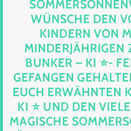
OMMERSONNENWEND
ÜNSCHE DEN VO
INDERN VON MIR
INDERJÄHRIGEN Z
UNKER – KI ⭐- FEEN
EFANGEN GEHALTENE
UCH ERWÄHNTEN KIND
I ⭐ UND DEN VIELEN
AGISCHE SOMMERSON