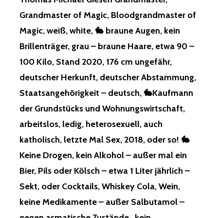
R, FÜ
Grandmaster of Magic, Bloodgrandmaster of
R DI
E FE
Magic, weiß, white, 🐇 braune Augen, kein
ENKI, EL
Brillenträger, grau – braune Haare, etwa 90 –
FENKI, EL
BENKI, ZW
100 Kilo, Stand 2020, 176 cm ungefähr,
ERGENKI, CO
deutscher Herkunft, deutscher Abstammung,
MICKI, UN
D FÜ
Staatsangehörigkeit – deutsch, 🐇Kaufmann
R DI
der Grundstücks und Wohnungswirtschaft,
E VI
ELEN AN
arbeitslos, ledig, heterosexuell, auch
DEREN KI
katholisch, letzte Mal Sex, 2018, oder so! 🐇
, FÜ
R AR
Keine Drogen, kein Alkohol – außer mal ein
ME…, GE
Bier, Pils oder Kölsch – etwa 1 Liter jährlich –
ZOGEN, GÜ
LTIG, FR
Sekt, oder Cocktails, Whiskey Cola, Wein,
EI BI
keine Medikamente – außer Salbutamol –
S ZU
M JA
gegen asmatische Zustände, kein