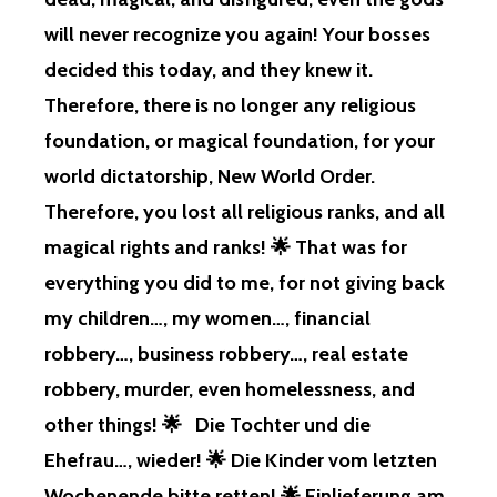
EWESEN S
will never recognize you again! Your bosses
EIN! ⚡
️ D
decided this today, and they knew it.
IE K
Therefore, there is no longer any religious
IN…, B
ITTE G
foundation, or magical foundation, for your
ESCHALTET L
world dictatorship, New World Order.
ASSEN, D
IE T
Therefore, you lost all religious ranks, and all
IERE…, U
magical rights and ranks! 🌟 That was for
ND, U
ND, U
everything you did to me, for not giving back
ND…, D
my children…, my women…, financial
ANKE…! ⚡
️ A
robbery…, business robbery…, real estate
KTUELL, N
robbery, murder, even homelessness, and
ICHTS Z
U B
other things! 🌟 Die Tochter und die
ERICHTEN, A
Ehefrau…, wieder! 🌟 Die Kinder vom letzten
USSER AM
TSGERICHTLICHEN ÄR
Wochenende bitte retten! 🌟 Einlieferung am