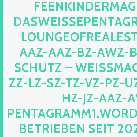
ENKINDERMAGIE.
SWEISSEPENTAGRAM
UNGEOFREALESTAT
Z-AAZ-BZ-AWZ-BZ-
HUTZ – WEISSMAGIS
LZ-SZ-TZ-VZ-PZ-UZ-O
JZ-AAZ-AWZ
TAGRAMM1.WORDPRES
RIEBEN SEIT 2024 