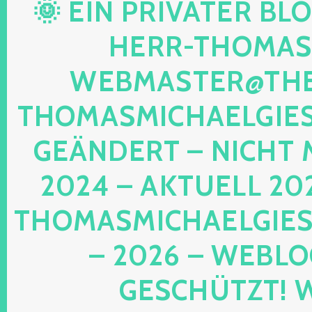
 EIN PRIVATER BLOG!
ERR-THOMAS-M
EBMASTER@THE-
HOMASMICHAELGIESE
EÄNDERT – NICHT M
024 – AKTUELL 202
HOMASMICHAELGIESE
2026 – WEBLOG 
SCHÜTZT! WEB