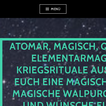
Zum
MENÜ
Inhalt
springen
ATOMAR, MAGISCH, 
ELEMENTARMAGI
KRIEGSRITUALE AU
EUCH EINE MAGISC
MAGISCHE WALPUR
UND WÜNSCHE EU