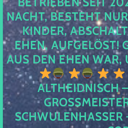
TRIEBEN SEIT 2024
CHT, BESTEHT NUR NO
NDER, ABSCHALTEN
EN, AUFGELÖST! GE
S DEN EHEN WAR, 
ALTHEIDNISCH –
GROSSMEISTER 
CHWULENHASSER – A