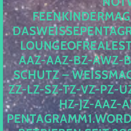
OTWE
EENKINDERMAGIE
ASWEISSEPENTAGRA
OUNGEOFREALESTA
AZ-AAZ-BZ-AWZ-BZ
CHUTZ – WEISSMAGI
-LZ-SZ-TZ-VZ-PZ-UZ-
-JZ-AAZ-AW
NTAGRAMM1.WORDPRE