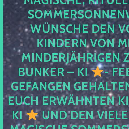
SOMMERSONNEN
WÜNSCHE DEN V
KINDERN VON M
MINDERJÄHRIGEN
BUNKER – KI
- FE
GEFANGEN GEHALTE
EUCH ERWÄHNTEN KI
KI
UND DEN VIELE