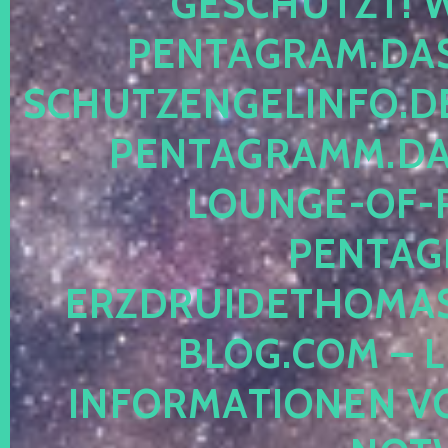
ESCHÜTZT! WE
ENTAGRAM.DAS-
CHUTZENGELINFO.DE,
ENTAGRAMM.DAS
OUNGE-OF-RE
ENTAGR
RZDRUIDETHOMASM
LOG.COM – LE
NFORMATIONEN VON 