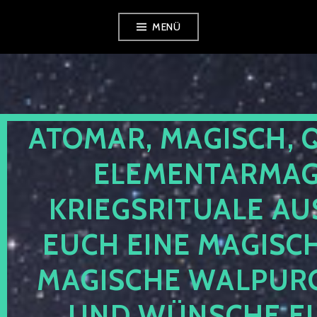
Zum
MENÜ
Inhalt
springen
ATOMAR, MAGISCH, 
ELEMENTARMAGI
KRIEGSRITUALE AU
EUCH EINE MAGISC
MAGISCHE WALPUR
UND WÜNSCHE EU