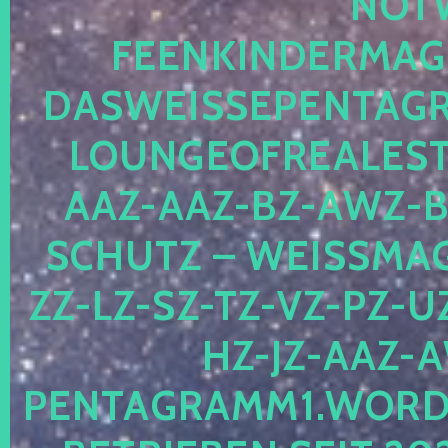
OTWE
EENKINDERMAGIE
ASWEISSEPENTAGRA
OUNGEOFREALESTA
AZ-AAZ-BZ-AWZ-BZ
CHUTZ – WEISSMAGI
-LZ-SZ-TZ-VZ-PZ-UZ-
-JZ-AAZ-AW
NTAGRAMM1.WORDPRE