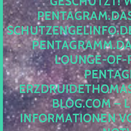
ESCHÜTZT! WE
ENTAGRAM.DAS-
CHUTZENGELINFO.DE,
ENTAGRAMM.DAS
OUNGE-OF-RE
ENTAGR
RZDRUIDETHOMASM
LOG.COM – LE
NFORMATIONEN VON 