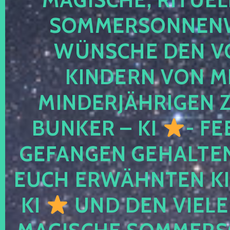
SOMMERSONNEN
WÜNSCHE DEN V
KINDERN VON M
MINDERJÄHRIGEN
BUNKER – KI
- FE
GEFANGEN GEHALTE
EUCH ERWÄHNTEN KI
KI
UND DEN VIELE