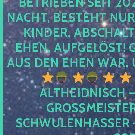
TRIEBEN SEIT 2024
CHT, BESTEHT NUR NO
NDER, ABSCHALTEN
EN, AUFGELÖST! GE
S DEN EHEN WAR, 
ALTHEIDNISCH –
GROSSMEISTER 
CHWULENHASSER – A