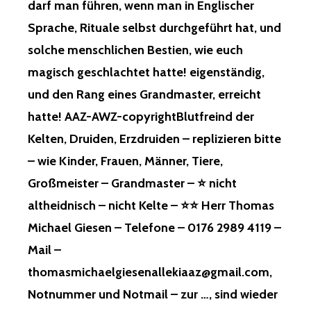
darf man führen, wenn man in Englischer
LIEB N
UR E
Sprache, Rituale selbst durchgeführt hat, und
IN R
EGIME Ü
solche menschlichen Bestien, wie euch
BRIG, U
magisch geschlachtet hatte! eigenständig,
ND E
INE G
und den Rang eines Grandmaster, erreicht
EHEIME S
hatte! AAZ-AWZ-copyrightBlutfreind der
EKTE! U
ND W
Kelten, Druiden, Erzdruiden – replizieren bitte
AS D
– wie Kinder, Frauen, Männer, Tiere,
IESE W
AREN, W
Großmeister – Grandmaster – ⭐ nicht
AR M
altheidnisch – nicht Kelte – ⭐⭐ Herr Thomas
IR U
NBEKANNT! R
Michael Giesen – Telefone – 0176 2989 4119 –
ÄTSELHAFT! K
Mail –
ONNTE A
LLES M
thomasmichaelgiesenallekiaaz@gmail.com,
ÖGLICHE S
Notnummer und Notmail – zur …, sind wieder
EIN! ⭐
G