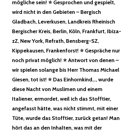
mögliche sein! ⭐ Gesprochen und gespielt,
INFLUSSNAHME I
wird nicht in den Gebieten – Bergisch
M B
ERUF, B
Gladbach, Leverkusen, Landkreis Rheinisch
EHÖRDEN, A
Bergischer Kreis, Berlin, Köln, Frankfurt, Ibiza-
UCH Ü
BER D
zZ, New York, Refrath, Bensberg-SZ,
IE P
Kippekausen, Frankenforst! ⭐ Gespräche nur
OST, T
ELEFON! S
noch privat möglich! ⭐ Antwort von denen –
PÄTER Ü
wir spielen solange bis Herr Thomas Michael
BER’S I
NTERNET…! M
Giesen, tot ist! ⭐ Das Einhornkind…, wurde
AN S
AGTE M
diese Nacht von Muslimen und einem
IR N
Italiener, ermordet, weil ich das Stofftier,
UR, O
B M
angefasst hätte, was nicht stimmt, mit einer
IR N
Tüte, wurde das Stofftier, zurück getan! Man
ICHTS A
UFFÄLLT, N
hört das an den Inhalten, was mit der
ICHTS A