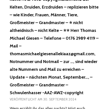
OLANGE B
DIESE
MA
Kelten, Druiden, Erzdruiden – replizieren bitte
IS H
NACHT
GIC –
ERR T
VON
GE
– wie Kinder, Frauen, Männer, Tiere,
HOMAS M
MUSLIMEN
NÜGT, BE
Großmeister – Grandmaster – ⭐ nicht
ICHAEL G
UND
VOR EU
IESEN, T
EINEM
RE SC
altheidnisch – nicht Kelte – ⭐⭐ Herr Thomas
OT I
ITALIENER,
HIZOPHRENEN WI
Michael Giesen – Telefone – 0176 2989 4119 –
ST! ⭐
ERMORDET,
EDER BE
D
WEIL
HAUPTEN, SI
Mail –
AS E
ICH
E WÄ
thomasmichaelgiesenallekiaaz@gmail.com,
INHORNKIND…,
DAS
REN HE
WURDE D
STOFFTIER,
RR TH
Notnummer und Notmail – zur …, sind wieder
IESE N
ANGEFASST
OMAS MI
alte Nummern und Mail zu erreichen –
ACHT V
HÄTTE,
CHAEL GI
ON M
WAS
ESEN, AU
Update – nächsten Monat, September…, –
USLIMEN U
NICHT
CH EQ
Großmeister – Grandmaster –
ND E
STIMMT,
UINOX, GE
INEM I
MIT
NANNT, EI
Schwulenhasser -AAZ-AWZ-copyright
TALIENER, E
EINER
N NA
VERÖFFENTLICHT AM
30. SEPTEMBER 2024
RMORDET, W
TÜTE,
ME, FÜ
EIL I
WURDE
R DI
Wem erzählt ihr das alles nachts? Hört euch