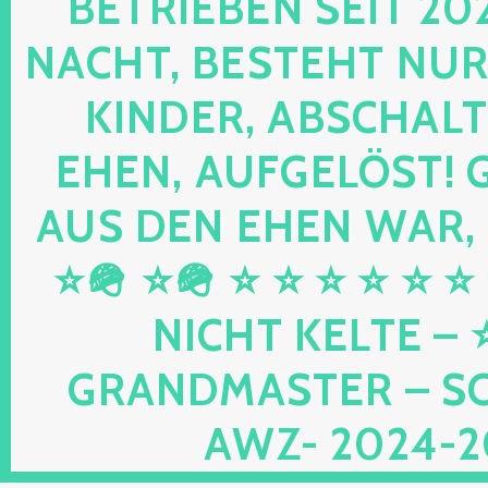
RIEBEN SEIT 2024 
HT, BESTEHT NUR NOC
DER, ABSCHALTEN,
N, AUFGELÖST! GEB
DEN EHEN WAR, UND
⭐🪖 ⭐ ⭐ ⭐ ⭐ ⭐ ⭐ ⭐ 
HT KELTE – ⭐⭐ 
DMASTER – SCHWU
2024-2026 