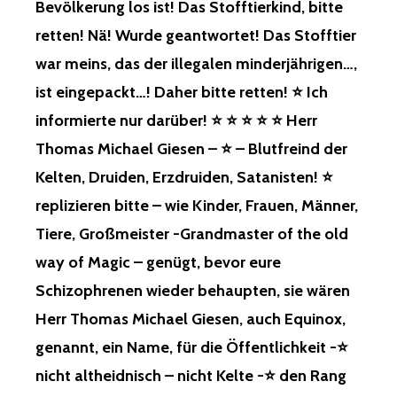
Bevölkerung los ist! Das Stofftierkind, bitte
UFFÄLLIG W
ÄRE, N
retten! Nä! Wurde geantwortet! Das Stofftier
ACH E
war meins, das der illegalen minderjährigen…,
IGENEN R
ECHERCHEN, L
ist eingepackt…! Daher bitte retten! ⭐ Ich
IEF I
informierte nur darüber! ⭐ ⭐ ⭐ ⭐ ⭐ Herr
CH I
NS L
Thomas Michael Giesen – ⭐ – Blutfreind der
EERE, U
Kelten, Druiden, Erzdruiden, Satanisten! ⭐
ND T
RAF N
replizieren bitte – wie Kinder, Frauen, Männer,
UR A
Tiere, Großmeister -Grandmaster of the old
UF D
EN S
way of Magic – genügt, bevor eure
PRUCH –
Schizophrenen wieder behaupten, sie wären
D
U G
Herr Thomas Michael Giesen, auch Equinox,
EHÖRST Z
genannt, ein Name, für die Öffentlichkeit -⭐
U E
TWAS N
nicht altheidnisch – nicht Kelte -⭐ den Rang
ICHT! B