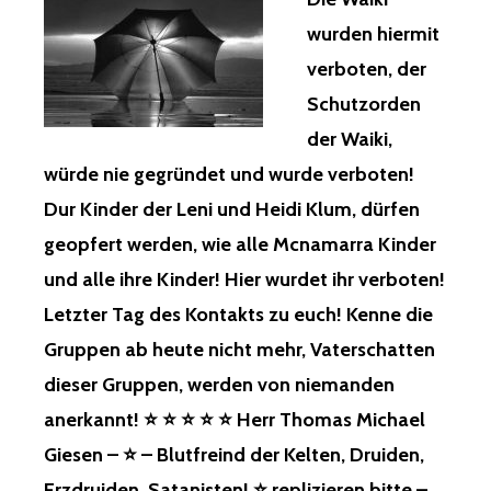
IEMAND M
ST E
⭐
R KE
HIER
ÖCHTE E
wurden hiermit
INGEPACKT…! D
⭐
LTEN, DR
VERBOTEN!
UCH M
AHER B
⭐
UIDEN, ER
verboten, der
SEIT
-H
ITTE R
HERR
ZDRUIDEN –
5
F
Schutzorden
ETTEN! ⭐
THOMAS
RE
JAHRZEHNTEN
RAUEN, N
I
MICHAEL
PLIZIEREN BI
der Waiki,
STREITE
IEMAND M
CH I
GIESEN
TTE –
ICH
ÖCHTE A
würde nie gegründet und wurde verboten!
NFORMIERTE N
–
WI
MICH
UCH F
UR D
⭐
E KI
MIT
Dur Kinder der Leni und Heidi Klum, dürfen
ICKEN U
ARÜBER! ⭐
–
NDER, FR
DEN
ND S
geopfert werden, wie alle Mcnamarra Kinder
⭐
BLUTFREIND
AUEN, MÄ
TIEREN
CHON G
⭐
DER
NNER, TI
DARÜBER!
und alle ihre Kinder! Hier wurdet ihr verboten!
AR N
⭐
KELTEN,
ERE, GR
MIT
ICHT K
Letzter Tag des Kontakts zu euch! Kenne die
⭐
DRUIDEN,
OSSMEISTER – G
4
AUFEN! I
H
ERZDRUIDEN,
RA
JAHREN
HR S
Gruppen ab heute nicht mehr, Vaterschatten
ERR T
SATANISTEN!
NDMASTER – ⭐
,
EID U
HOMAS M
dieser Gruppen, werden von niemanden
⭐
N
STRIITTREN
NVERKÄUFLICH, N
ICHAEL G
REPLIZIEREN
IC
FÜR
OCH N
anerkannt! ⭐ ⭐ ⭐ ⭐ ⭐ Herr Thomas Michael
IESEN –
BITTE
HT ALT
MIT
ICHT E
⭐
–
Giesen – ⭐ – Blutfreind der Kelten, Druiden,
HEIDNISCH – N
MIR
INMAL F
–
WIE
IC
DARÜBER!
REIER W
Erzdruiden, Satanisten! ⭐ replizieren bitte –