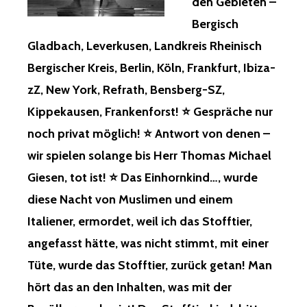
den Gebieten –
DZECDAS
EW Y
Bergisch
BEFAHL,
ORK, R
WAS
EFRATH, B
Gladbach, Leverkusen, Landkreis Rheinisch
NUR
ENSBERG-S
ÜBERREGIONAL
Bergischer Kreis, Berlin, Köln, Frankfurt, Ibiza-
Z, K
VON
IPPEKAUSEN, F
zZ, New York, Refrath, Bensberg-SZ,
BEDEUTUNG
RANKENFORST! ⭐
WAR,
Kippekausen, Frankenforst! ⭐ Gespräche nur
G
REGIONAL
ESPRÄCHE N
noch privat möglich! ⭐ Antwort von denen –
WAR’S
UR N
ABER
OCH P
wir spielen solange bis Herr Thomas Michael
VON
RIVAT M
Giesen, tot ist! ⭐ Das Einhornkind…, wurde
BEDEUTUNG,
ÖGLICH! ⭐
DAS
A
diese Nacht von Muslimen und einem
DIESE
NTWORT V
Italiener, ermordet, weil ich das Stofftier,
EINFLUSS
ON D
NAHMEN,
ENEN –
angefasst hätte, was nicht stimmt, mit einer
WARUM,
W
Tüte, wurde das Stofftier, zurück getan! Man
WEISS I
IR S
CH S
PIELEN S
hört das an den Inhalten, was mit der
EIT E
OLANGE B