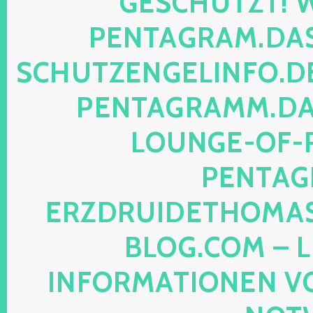
SCHÜTZT! WEB
NTAGRAM.DAS-P
HUTZENGELINFO.DE, 
NTAGRAMM.DAS-
UNGE-OF-REA
NTAGRA
ZDRUIDETHOMASMI
OG.COM – LEG
FORMATIONEN VON M