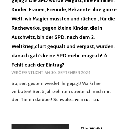
gejagt! Die SPD würde vergast, ihre Familien,
WIRD
AS M
GEANTWORTET!
T, UN
GEQUÄLT
Kinder, Frauen, Freunde, Bekannte, ihre ganze
IT D
DAS
D SO
UND
ER B
STOFFTIER
Welt, wir Magier mussten,und rächen , für die
LCHE ME
VERSTÜMMELT!
EVÖLKERUNG L
WAR
NSCHLICHEN BE
IHR
Rachewerke, gegen kleine Kinder, die in
OS I
MEINS,
STIEN, WI
AUCH!
ST! D
DAS
E EU
Auschwitz, bin der SPD, nach dem 2.
⭐
AS S
DER
CH MA
M-
Weltkrieg,cfurt gequält und vergast, wurden,
TOFFTIERKIND, B
ILLEGALEN
GISCH GE
H
ITTE R
MINDERJÄHRIGEN…,
SCHLACHTET HA
danach gab’s keine SPD mehr, magisch! ⭐
FRAUEN
ETTEN! N
IST
TTE! EI
KÖNNEN
Fehlt euch der Eintrag?
Ä! W
EINGEPACKT…!
GENSTÄNDIG, UN
SICH
URDE G
DAHER
D DE
VERÖFFENTLICHT AM
30. SEPTEMBER 2024
EINEN
EANTWORTET! D
BITTE
N RA
DILDO
So, seit gestern werdet ihr gejagt! Waiki hier
AS S
RETTEN!
NG EI
KAUFEN
TOFFTIER W
⭐
NES GR
verboten! Seit 5 Jahrzehnten streite ich mich mit
ODER
AR M
ICH
ANDMASTER, ER
SEIT
SICH
den Tieren darüber! Schwule…
WEITERLESEN
EINS, D
INFORMIERTE
REICHT HA
GESTERN
IN
AS D
NUR
TTE! AA
WERDET
DEN
ER I
DARÜBER!
Z-AW
IHR
MUND
LLEGALEN M
⭐
Z-CO
GEJAGT!
SCHIESSEN, N
INDERJÄHRIGEN…, I
⭐
PYRIGHTBLUTFREIND DE
Die Waiki
WAIKI