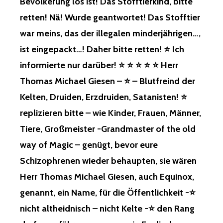
Bevölkerung los ist! Das Stofftierkind, bitte
INIGEN J
IS H
AHREN! E
ERR T
retten! Nä! Wurde geantwortet! Das Stofftier
INFLUSSNAHME I
HOMAS M
war meins, das der illegalen minderjährigen…,
M B
ICHAEL G
ERUF, B
IESEN, T
ist eingepackt…! Daher bitte retten! ⭐ Ich
EHÖRDEN, A
OT I
informierte nur darüber! ⭐ ⭐ ⭐ ⭐ ⭐ Herr
UCH Ü
ST! ⭐
BER D
D
Thomas Michael Giesen – ⭐ – Blutfreind der
IE P
AS E
Kelten, Druiden, Erzdruiden, Satanisten! ⭐
OST, T
INHORNKIND…,
ELEFON! S
WURDE D
replizieren bitte – wie Kinder, Frauen, Männer,
PÄTER Ü
IESE N
Tiere, Großmeister -Grandmaster of the old
BER’S I
ACHT V
NTERNET…! M
ON M
way of Magic – genügt, bevor eure
AN S
USLIMEN U
AGTE M
Schizophrenen wieder behaupten, sie wären
ND E
IR N
INEM I
Herr Thomas Michael Giesen, auch Equinox,
UR, O
TALIENER, E
B M
genannt, ein Name, für die Öffentlichkeit -⭐
RMORDET, W
IR N
EIL I
nicht altheidnisch – nicht Kelte -⭐ den Rang
ICHTS A
CH D
UFFÄLLT, N
AS S