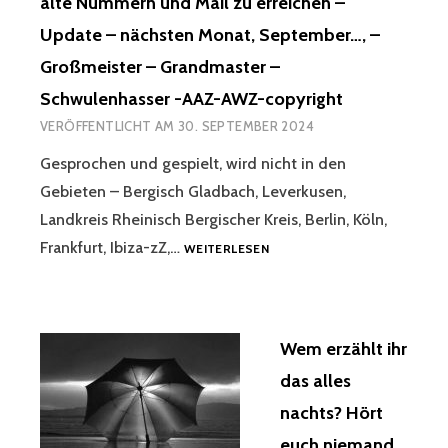
alte Nummern und Mail zu erreichen –
ICHT! B
IT D
Update – nächsten Monat, September…, –
LIEB N
ER B
UR E
EVÖLKERUNG L
Großmeister – Grandmaster –
IN R
OS I
EGIME Ü
Schwulenhasser -AAZ-AWZ-copyright
ST! D
BRIG, U
AS S
VERÖFFENTLICHT AM
30. SEPTEMBER 2024
ND E
TOFFTIERKIND, B
INE G
ITTE R
Gesprochen und gespielt, wird nicht in den
EHEIME S
ETTEN! N
Gebieten – Bergisch Gladbach, Leverkusen,
EKTE! U
Ä! W
Landkreis Rheinisch Bergischer Kreis, Berlin, Köln,
ND W
URDE G
AS D
GESPROCHEN
EANTWORTET! D
Frankfurt, Ibiza-zZ,…
WEITERLESEN
IESE W
UND
AS S
AREN, W
GESPIELT,
TOFFTIER W
AR M
WIRD
AR M
IR U
NICHT
EINS, D
Wem erzählt ihr
NBEKANNT! R
IN
AS D
ÄTSELHAFT! K
DEN
ER I
das alles
ONNTE A
GEBIETEN
LLEGALEN M
nachts? Hört
LLES M
–
INDERJÄHRIGEN…, I
ÖGLICHE S
BERGISCH
ST E
euch niemand