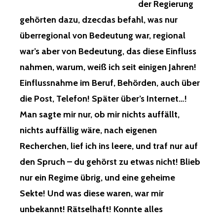
der Regierung
BEFAHL,
WAS
gehörten dazu, dzecdas befahl, was nur
NUR
ÜBERREGIONAL
überregional von Bedeutung war, regional
VON
war’s aber von Bedeutung, das diese Einfluss
BEDEUTUNG
WAR,
nahmen, warum, weiß ich seit einigen Jahren!
REGIONAL
Einflussnahme im Beruf, Behörden, auch über
WAR’S
ABER
die Post, Telefon! Später über’s Internet…!
VON
Man sagte mir nur, ob mir nichts auffällt,
BEDEUTUNG,
DAS
nichts auffällig wäre, nach eigenen
DIESE
Recherchen, lief ich ins leere, und traf nur auf
EINFLUSS
NAHMEN,
den Spruch – du gehörst zu etwas nicht! Blieb
WARUM,
nur ein Regime übrig, und eine geheime
WEISS I
CH S
Sekte! Und was diese waren, war mir
EIT E
unbekannt! Rätselhaft! Konnte alles
INIGEN J
AHREN! E