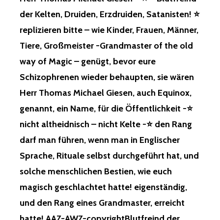
Z, N
PRIVAT
ER K
der Kelten, Druiden, Erzdruiden, Satanisten! ⭐
EW Y
MÖGLICH!
ELTEN, D
replizieren bitte – wie Kinder, Frauen, Männer,
ORK, R
⭐
RUIDEN, E
EFRATH, B
ANTWORT
RZDRUIDEN, S
Tiere, Großmeister -Grandmaster of the old
ENSBERG-S
VON
ATANISTEN! ⭐
way of Magic – genügt, bevor eure
Z, K
DENEN
R
IPPEKAUSEN, F
–
EPLIZIEREN B
Schizophrenen wieder behaupten, sie wären
RANKENFORST! ⭐
WIR
ITTE –
Herr Thomas Michael Giesen, auch Equinox,
G
SPIELEN
W
ESPRÄCHE N
SOLANGE
IE K
genannt, ein Name, für die Öffentlichkeit -⭐
UR N
BIS
INDER, F
OCH P
nicht altheidnisch – nicht Kelte -⭐ den Rang
HERR
RAUEN, M
RIVAT M
THOMAS
ÄNNER, T
darf man führen, wenn man in Englischer
ÖGLICH! ⭐
MICHAEL
IERE, G
A
GIESEN,
Sprache, Rituale selbst durchgeführt hat, und
ROSSMEISTER -G
NTWORT V
TOT
R
solche menschlichen Bestien, wie euch
ON D
IST!
ANDMASTER OF
ENEN –
⭐
TH
magisch geschlachtet hatte! eigenständig,
W
DAS
E OL
und den Rang eines Grandmaster, erreicht
IR S
EINHORNKIND…,
D WA
PIELEN S
WURDE
Y OF
hatte! AAZ-AWZ-copyrightBlutfreind der