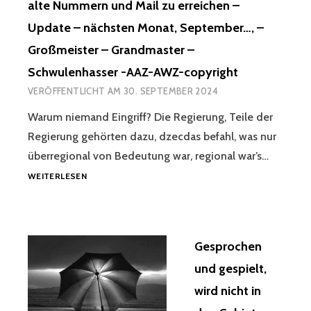
alte Nummern und Mail zu erreichen –
ESPROCHEN U
Update – nächsten Monat, September…, –
ND G
ESPIELT, W
Großmeister – Grandmaster –
IRD N
Schwulenhasser -AAZ-AWZ-copyright
ICHT I
N D
VERÖFFENTLICHT AM
30. SEPTEMBER 2024
EN G
EBIETEN –
Warum niemand Eingriff? Die Regierung, Teile der
B
Regierung gehörten dazu, dzecdas befahl, was nur
ERGISCH G
überregional von Bedeutung war, regional war’s…
LADBACH, L
WARUM
EVERKUSEN, L
WEITERLESEN
NIEMAND
ANDKREIS R
EINGRIFF?
HEINISCH B
DIE
ERGISCHER K
REGIERUNG,
REIS, B
Gesprochen
TEILE
ERLIN, K
DER
ÖLN, F
und gespielt,
REGIERUNG
RANKFURT, I
wird nicht in
GEHÖRTEN
BIZA-Z
DAZU,
Z, N