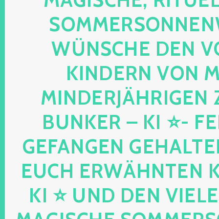
OMMERSONNENWEND
ÜNSCHE DEN VO
INDERN VON MIR
INDERJÄHRIGEN Z
UNKER – KI ⭐- FEEN
EFANGEN GEHALTENE
UCH ERWÄHNTEN KIND
I ⭐ UND DEN VIELEN