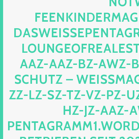
TWEB
ENKINDERMAGIE.
SWEISSEPENTAGRAM
UNGEOFREALESTAT
Z-AAZ-BZ-AWZ-BZ-
HUTZ – WEISSMAGIS
LZ-SZ-TZ-VZ-PZ-UZ-O
JZ-AAZ-AWZ
TAGRAMM1.WORDPRES