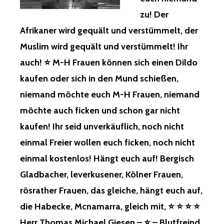
EIN! ⭐
GLADBACH,
INGEPACKT…! D
G
zu! Der
LEVERKUSEN,
AHER B
ESPROCHEN U
LANDKREIS
ITTE R
Afrikaner wird gequält und verstümmelt, der
ND G
RHEINISCH
ETTEN! ⭐
ESPIELT, W
BERGISCHER
Muslim wird gequält und verstümmelt! Ihr
I
IRD N
KREIS,
CH I
auch! ⭐ M-H Frauen können sich einen Dildo
ICHT I
BERLIN,
NFORMIERTE N
N D
KÖLN,
UR D
kaufen oder sich in den Mund schießen,
EN G
FRANKFURT,
ARÜBER! ⭐
niemand möchte euch M-H Frauen, niemand
EBIETEN –
IBIZA-
⭐
B
ZZ,
⭐
möchte auch ficken und schon gar nicht
ERGISCH G
NEW
⭐
kaufen! Ihr seid unverkäuflich, noch nicht
LADBACH, L
YORK,
⭐
EVERKUSEN, L
REFRATH,
H
einmal Freier wollen euch ficken, noch nicht
ANDKREIS R
BENSBERG-
ERR T
einmal kostenlos! Hängt euch auf! Bergisch
HEINISCH B
SZ,
HOMAS M
ERGISCHER K
KIPPEKAUSEN,
ICHAEL G
Gladbacher, leverkusener, Kölner Frauen,
REIS, B
FRANKENFORST!
IESEN –
rösrather Frauen, das gleiche, hängt euch auf,
ERLIN, K
⭐
⭐
ÖLN, F
GESPRÄCHE
–
die Habecke, Mcnamarra, gleich mit, ⭐ ⭐ ⭐ ⭐
RANKFURT, I
NUR
B
Herr Thomas Michael Giesen – ⭐ – Blutfreind
BIZA-Z
NOCH
LUTFREIND D