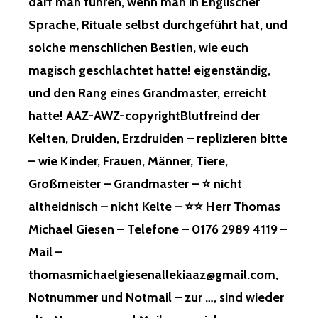
darf man führen, wenn man in Englischer
ICHTS A
TOFFTIER, A
Sprache, Rituale selbst durchgeführt hat, und
UFFÄLLIG W
NGEFASST H
ÄRE, N
ÄTTE, W
solche menschlichen Bestien, wie euch
ACH E
AS N
magisch geschlachtet hatte! eigenständig,
IGENEN R
ICHT S
ECHERCHEN, L
TIMMT, M
und den Rang eines Grandmaster, erreicht
IEF I
IT E
hatte! AAZ-AWZ-copyrightBlutfreind der
CH I
INER T
NS L
ÜTE, W
Kelten, Druiden, Erzdruiden – replizieren bitte
EERE, U
URDE D
– wie Kinder, Frauen, Männer, Tiere,
ND T
AS S
RAF N
TOFFTIER, Z
Großmeister – Grandmaster – ⭐ nicht
UR A
URÜCK G
altheidnisch – nicht Kelte – ⭐⭐ Herr Thomas
UF D
ETAN! M
EN S
AN H
Michael Giesen – Telefone – 0176 2989 4119 –
PRUCH –
ÖRT D
Mail –
D
AS A
U G
N D
thomasmichaelgiesenallekiaaz@gmail.com,
EHÖRST Z
EN I
Notnummer und Notmail – zur …, sind wieder
U E
NHALTEN, W
TWAS N
AS M