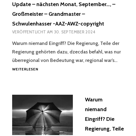
Update – nächsten Monat, September…, –
Großmeister – Grandmaster –
Schwulenhasser -AAZ-AWZ-copyright
VERÖFFENTLICHT AM
30. SEPTEMBER 2024
Warum niemand Eingriff? Die Regierung, Teile der
Regierung gehörten dazu, dzecdas befahl, was nur
überregional von Bedeutung war, regional war’s…
WARUM
WEITERLESEN
NIEMAND
EINGRIFF?
DIE
REGIERUNG,
Warum
TEILE
DER
niemand
REGIERUNG
Eingriff? Die
GEHÖRTEN
DAZU,
Regierung, Teile
DZECDAS