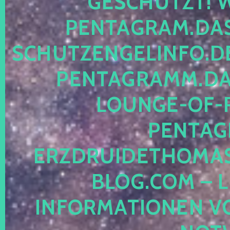
ESCHÜTZT! WE
ENTAGRAM.DAS-
CHUTZENGELINFO.DE,
ENTAGRAMM.DAS
OUNGE-OF-RE
ENTAGR
RZDRUIDETHOMASM
LOG.COM – LE
NFORMATIONEN VON 