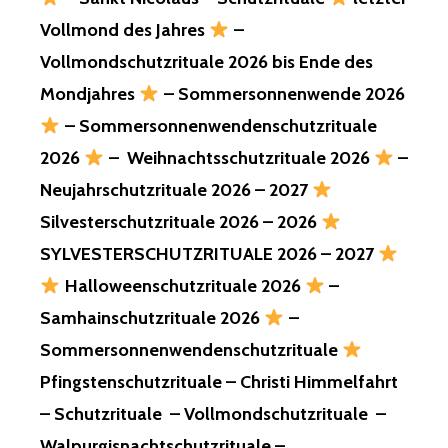
SCHULRUCKSÄC
Vollmond des Jahres
–
MIT
TASCHEN,
Vollmondschutzrituale 2026 bis Ende des
UNTERWEGS,
Mondjahres
– Sommersonnenwende 2026
STIFTE…,
UNTERWEGS,
– Sommersonnenwendenschutzrituale
MALBLÖCKE…,
2026
– Weihnachtsschutzrituale 2026
–
UNTERWEGS…,
EINIGE
Neujahrschutzrituale 2026 – 2027
SCHON
HIER!
Silvesterschutzrituale 2026 – 2026
RESTLICHE
SYLVESTERSCHUTZRITUALE 2026 – 2027
KOMMT
NOCH,
Halloweenschutzrituale 2026
–
WICHTIGSTE
Samhainschutzrituale 2026
–
VOR
AUSZUG,
Sommersonnenwendenschutzrituale
28.08.2025,
Pfingstenschutzrituale – Christi Himmelfahrt
HIER!
– Schutzrituale – Vollmondschutzrituale –
YOUR
Walpurgisnachtschutzrituale –