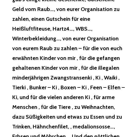
DICTATORSHIP,
Geld vom Raub…, von eurer Organisation zu
NEW
WORLD
zahlen, einen Gutschein für eine
ORDER.
Heißluftfiteuse, Hartz4…, WBS…,
THEREFORE,
YOU
Winterbekleidung…, von eurer Organisation
LOST
von eurem Raub zu zahlen – für die von euch
ALL
RELIGIOUS
erwähnten Kinder von mir , für die gefangen
RANKS,
AND
gehaltenen Kinder von mir , für die illegalen
ALL
minderjährigen Zwangstransenki , Ki , Waiki ,
MAGICAL
RIGHTS
Tierki , Bunker – Ki , Boxen – Ki , Feen – Elfen –
AND
Ki, und für die vielen anderen Ki , für arme
RANKS!
Menschen , für die Tiere , zu Weihnachten,
THAT
dazu Süßigkeiten und etwas zu Essen und zu
WAS
FOR
Trinken, Hähnchenfilet, , medalionsosse…,
EVERYTHING
Erbsen und Möhrchen…, Und den göttlichen