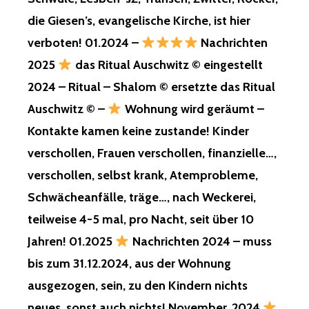
AM
die Giesen’s, evangelische Kirche, ist hier
18.07.2025,
INS
verboten! 01.2024 –
Nachrichten
KRANKENHAUS,
2025
das Ritual Auschwitz © eingestellt
19.07.2025,
WIEDER
2024 – Ritual – Shalom © ersetzte das Ritual
DRAUSSEN!
Auschwitz © –
Wohnung wird geräumt –
DIAGNOSE!
Kontakte kamen keine zustande! Kinder
EINE
RESPIRATORIS
verschollen, Frauen verschollen, finanzielle…,
INSUFFIZIENZ
verschollen, selbst krank, Atemprobleme,
VOM
TYP
Schwächeanfälle, träge…, nach Weckerei,
1,
teilweise 4-5 mal, pro Nacht, seit über 10
SAUERSTOFFMA
MIT
Jahren! 01.2025
Nachrichten 2024 – muss
SELBSTBENÄSS
bis zum 31.12.2024, aus der Wohnung
MIT
INFARKT,
ausgezogen, sein, zu den Kindern nichts
VERMUTET!
neues, sonst auch nichts! November, 2024