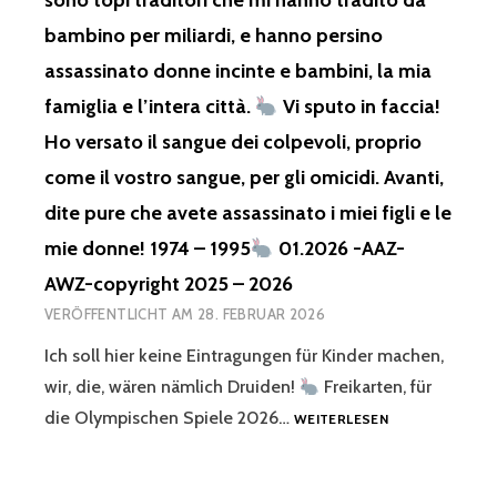
sono topi traditori che mi hanno tradito da
bambino per miliardi, e hanno persino
assassinato donne incinte e bambini, la mia
famiglia e l’intera città.
Vi sputo in faccia!
Ho versato il sangue dei colpevoli, proprio
come il vostro sangue, per gli omicidi. Avanti,
dite pure che avete assassinato i miei figli e le
mie donne! 1974 – 1995
01.2026 -AAZ-
AWZ-copyright 2025 – 2026
VERÖFFENTLICHT AM
28. FEBRUAR 2026
Ich soll hier keine Eintragungen für Kinder machen,
wir, die, wären nämlich Druiden!
Freikarten, für
ICH
die Olympischen Spiele 2026…
WEITERLESEN
SOLL
HIER
KEINE