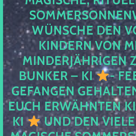
SOMMERSONNEN
WÜNSCHE DEN V
KINDERN VON M
MINDERJÄHRIGEN
BUNKER – KI
- FE
GEFANGEN GEHALTE
EUCH ERWÄHNTEN KI
KI
UND DEN VIELE