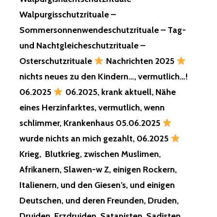
FINANCIAL
SYSTEM
Walpurgisschutzrituale –
AND
Sommersonnenwendeschutzrituale – Tag-
YOUR
ORGANIZATION
und Nachtgleicheschutzrituale –
WILL
Osterschutzrituale
Nachrichten 2025
REMAIN
MAGICAL,
nichts neues zu den Kindern…, vermutlich…!
DEAD,
06.2025
06.2025, krank aktuell, Nähe
MAGICAL,
AND
eines Herzinfarktes, vermutlich, wenn
DISFIGURED;
schlimmer, Krankenhaus 05.06.2025
EVEN
THE
wurde nichts an mich gezahlt, 06.2025
GODS
Krieg, Blutkrieg, zwischen Muslimen,
WILL
NEVER
Afrikanern, Slawen-w Z, einigen Rockern,
RECOGNIZE
Italienern, und den Giesen’s, und einigen
YOU
AGAIN!
Deutschen, und deren Freunden, Druden,
YOUR
BOSSES
Druiden, Erzdruiden, Satanisten, Sadisten,