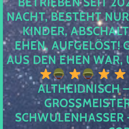
TRIEBEN SEIT 2024
CHT, BESTEHT NUR NO
NDER, ABSCHALTEN
EN, AUFGELÖST! GE
S DEN EHEN WAR, 
ALTHEIDNISCH –
GROSSMEISTER 
CHWULENHASSER – A