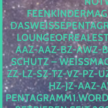
OTWE
EENKINDERMAGIE
ASWEISSEPENTAGRA
OUNGEOFREALESTA
AZ-AAZ-BZ-AWZ-BZ
CHUTZ – WEISSMAGI
-LZ-SZ-TZ-VZ-PZ-UZ-
-JZ-AAZ-AW
NTAGRAMM1.WORDPRE