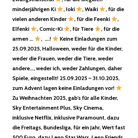
–
FREIKARTEN
minderjährigen Ki
, Ioki
, Waiki
, für die
–
vielen anderen Kinder
, für die Feenki
,
SYLVESTER
UND
Elfenki
, Comic-Ki
, für Tiere
, für die
NEUJAHR
armen …
, ….!
Keine Einladungen zum
UND
2026
25.09.2025, Halloween, weder für die Kinder,
–
weder die Frauen, weder die Tiere, weder
MIT
UND
andere…, weder ich, weder Zahlungen, daher
FÜR
Spiele, eingestellt! 25.09.2025 – 31.10.2025,
DIE
VON
zum Advent lagen keine Einladungen vor!
EUCH
Zu Weihnachten 2025, gab’s für alle Kinder,
ERWÄHNTEN
KINDER,
Sky Entertainment Plus, Sky Cinema,
VON
inklusive Netflix, inklusive Paramount, dazu
MIR,
FÜR
die Freitags, Bundesliga, für ein Jahr, Wert fast
DIE
GEFANGEN
500 Euro, dazu Lego Star Wars, Lego Friends,