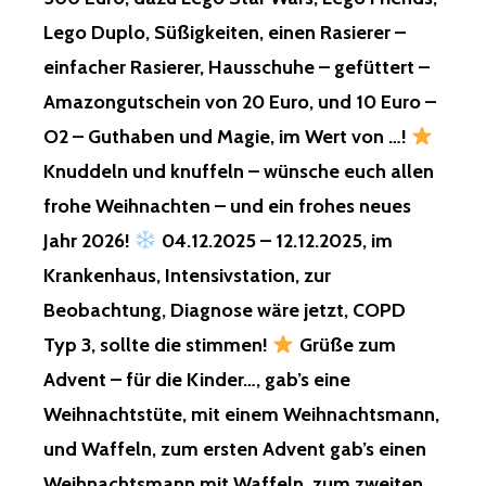
GEHALTENEN
Lego Duplo, Süßigkeiten, einen Rasierer –
KINDER,
VON
einfacher Rasierer, Hausschuhe – gefüttert –
MIR,
Amazongutschein von 20 Euro, und 10 Euro –
FÜR
DIE
O2 – Guthaben und Magie, im Wert von …!
ILLEGALEN
Knuddeln und knuffeln – wünsche euch allen
MINDERJÄHRIGE
ZWANGSTRANSE
frohe Weihnachten – und ein frohes neues
VON
Jahr 2026!
04.12.2025 – 12.12.2025, im
MIR,
FÜR
Krankenhaus, Intensivstation, zur
DIE
Beobachtung, Diagnose wäre jetzt, COPD
TIERKI,
IOKI,
Typ 3, sollte die stimmen!
Grüße zum
WAIKI,
Advent – für die Kinder…, gab’s eine
KI,
UND
Weihnachtstüte, mit einem Weihnachtsmann,
FÜR
und Waffeln, zum ersten Advent gab’s einen
DIE
VIELEN
Weihnachtsmann mit Waffeln, zum zweiten