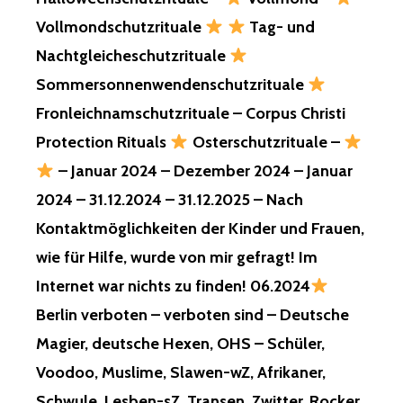
AND
Vollmondschutzrituale
Tag- und
OTHER
THINGS!
Nachtgleicheschutzrituale
Sommersonnenwendenschutzrituale
DIE
Fronleichnamschutzrituale – Corpus Christi
TOCHTER
Protection Rituals
Osterschutzrituale –
UND
DIE
– Januar 2024 – Dezember 2024 – Januar
EHEFRAU…,
2024 – 31.12.2024 – 31.12.2025 – Nach
WIEDER!
Kontaktmöglichkeiten der Kinder und Frauen,
DIE
wie für Hilfe, wurde von mir gefragt! Im
KINDER
VOM
Internet war nichts zu finden! 06.2024
LETZTEN
Berlin verboten – verboten sind – Deutsche
WOCHENENDE
BITTE
Magier, deutsche Hexen, OHS – Schüler,
RETTEN!
Voodoo, Muslime, Slawen-wZ, Afrikaner,
EINLIEFERUNG
Schwule, Lesben-sZ, Transen, Zwitter, Rocker,