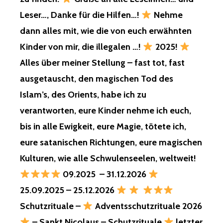
OLYMPIADE
Leser…, Danke für die Hilfen…!
Nehme
2026,
WURDE
dann alles mit, wie die von euch erwähnten
FÜR
Kinder von mir, die illegalen …!
2025!
DIE
KINDER,
Alles über meiner Stellung – fast tot, fast
ZERSTÖRT!
ausgetauscht, den magischen Tod des
EUER
Islam’s, des Orients, habe ich zu
SCHULMÄPPCHE
verantworten, eure Kinder nehme ich euch,
IST
SEIT
bis in alle Ewigkeit, eure Magie, tötete ich,
GESTERN,
eure satanischen Richtungen, eure magischen
HIER,
VON
Kulturen, wie alle Schwulenseelen, weltweit!
HERLITZ…,
09.2025 – 31.12.2026
BLEIBT
ABER
25.09.2025 – 25.12.2026
EINGEPACKT,
Schutzrituale –
Adventsschutzrituale 2026
SCHULTÜTEN…,
UNTERWEGS…,
– Sankt Nicolaus – Schutzrituale
letzter