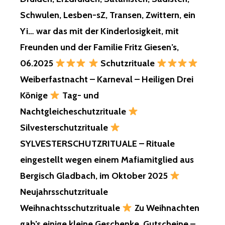
DECIDED
Schwulen, Lesben-sZ, Transen, Zwittern, ein
THIS
TODAY,
Yi… war das mit der Kinderlosigkeit, mit
AND
Freunden und der Familie Fritz Giesen’s,
THEY
KNEW
06.2025
Schutzrituale
IT.
Weiberfastnacht – Karneval – Heiligen Drei
THEREFORE,
THERE
Könige
Tag- und
IS
Nachtgleicheschutzrituale
NO
LONGER
Silvesterschutzrituale
ANY
SYLVESTERSCHUTZRITUALE – Rituale
RELIGIOUS
FOUNDATION,
eingestellt wegen einem Mafiamitglied aus
OR
Bergisch Gladbach, im Oktober 2025
MAGICAL
FOUNDATION,
Neujahrsschutzrituale
FOR
Weihnachtsschutzrituale
Zu Weihnachten
YOUR
WORLD
gab’s einige kleine Geschenke, Gutscheine –