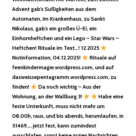
ANDEREN
Advent gab’s Sußigkeiten aus dem
KI…,
VON
Automaten, im Krankenhaus, zu Sankt
MIR,
Nikolaus, gab’s ein großes Ü-Ei, ein
FÜR
DIE
Einhornheftchen und ein Lego – Star Wars –
FEENKI,
Heftchen! Rituale im Text…! 12.2025
ELFENKI,
ELBENKI,
Notinformation, 04.12.2025!
Rituale auf
ZWERGENKI,
COMICKI,
feenkindermagie.wordpress.com, und auf
UND
dasweissepentagramm.wordpress.com, zu
FÜR
DIE
finden!
Da noch wichtig – Aus der
VIELEN
Wohnung, an der Wallburg 3!
Habe eine
ANDEREN
KI,
feste Unterkunft, muss nicht mehr um
FÜR
08.00h, raus, und bis abends, herumlaufen, in
ARME…,
GEZOGEN,
51469…, jetzt fest, kann zumindest
GÜLTIG,
ausschlafen, sonst keine guten Nachrichten,