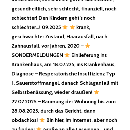
FREI
BIS
gesundheitlich, sehr schlecht, finanziell, noch
ZUM
schlechter! Den Kindern geht’s noch
JAHR,
25555!
schlechter…! 09.2025
krank,
geschwächter Zustand, Haarausfall, nach
GNADE
UND
Zahnausfall, vor Jahren, 2020 –
LASST
SONDERMELDUNGEN
Einlieferung ins
MICH
IN
Krankenhaus, am 18.07.225, ins Krankenhaus,
RUHE!
Diagnose – Resperatorische Insuffizienz Typ
1, Sauerstoffmangel, danach Schlaganfall mit
DAS
Selbstbenässung, wieder draußen!
WAS
DEN
22.07.2025 – Räumung der Wohnung bis zum
KINDERN,
28.08.2025, durch das Gericht, dann
GESCHADET
HÄTTE,
obdachlos!
Bin hier, im Internet, aber noch
WÄHREND
IHRER
zu finden!
Grüße an alle Leseinnen… und