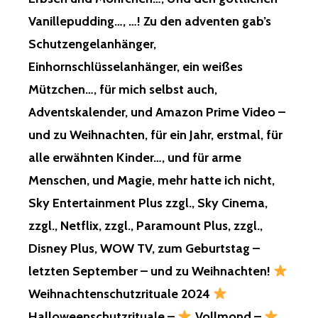
YOU
DID
Vanillepudding…, …! Zu den adventen gab’s
TO
Schutzengelanhänger,
ME,
FOR
Einhornschlüsselanhänger, ein weißes
NOT
Mützchen…, für mich selbst auch,
GIVING
BACK
Adventskalender, und Amazon Prime Video –
MY
und zu Weihnachten, für ein Jahr, erstmal, für
CHILDREN…,
MY
alle erwähnten Kinder…, und für arme
WOMEN…,
Menschen, und Magie, mehr hatte ich nicht,
FINANCIAL
ROBBERY…,
Sky Entertainment Plus zzgl., Sky Cinema,
BUSINESS
zzgl., Netflix, zzgl., Paramount Plus, zzgl.,
ROBBERY…,
REAL
Disney Plus, WOW TV, zum Geburtstag –
ESTATE
letzten September – und zu Weihnachten!
ROBBERY,
MURDER,
Weihnachtenschutzrituale 2024
EVEN
HOMELESSNESS
Halloweenschutzrituale –
Vollmond –