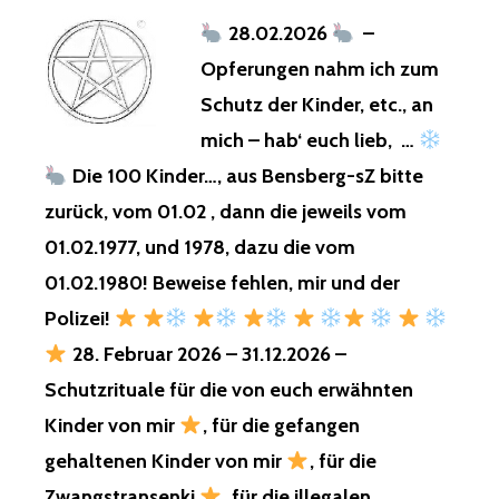
EINTRAGUNGEN
28.02.2026
–
FÜR
KINDER
Opferungen nahm ich zum
MACHEN,
Schutz der Kinder, etc., an
WIR,
DIE,
mich – hab‘ euch lieb, …
WÄREN
Die 100 Kinder…, aus Bensberg-sZ bitte
NÄMLICH
DRUIDEN!
zurück, vom 01.02 , dann die jeweils vom
FREIKARTEN,
01.02.1977, und 1978, dazu die vom
FÜR
01.02.1980! Beweise fehlen, mir und der
DIE
OLYMPISCHEN
Polizei!
SPIELE
28. Februar 2026 – 31.12.2026 –
2026
–
Schutzrituale für die von euch erwähnten
Kinder von mir
, für die gefangen
ANTI
–
gehaltenen Kinder von mir
, für die
OPFER
Zwangstransenki
, für die illegalen