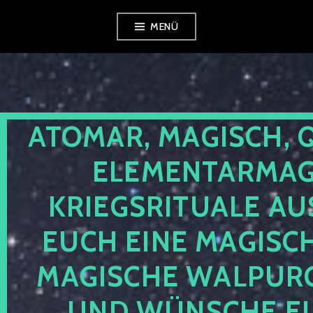
Zum
MENÜ
Inhalt
springen
ATOMAR, MAGISCH, 
ELEMENTARMAGI
KRIEGSRITUALE AU
EUCH EINE MAGISC
MAGISCHE WALPUR
UND WÜNSCHE EU