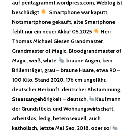
auf pentagramm1.wordpress.com, Weblog ist
EINIGE
SCHON
beschädigt
Smartphone war kaputt,
HIER!
Notsmartphone gekauft, alte Smartphone
RESTLICH
KOMMT
fehlt nur ein neuer Akku! 05.2025
Herr
NOCH,
Thomas Michael Giesen Grandmaster,
WICHTIGS
VOR
Grandmaster of Magic, Bloodgrandmaster of
AUSZUG,
Magic, weiß, white,
braune Augen, kein
28.08.202
HIER!
Brillenträger, grau – braune Haare, etwa 90 –
100 Kilo, Stand 2020, 176 cm ungefähr,
YOUR
deutscher Herkunft, deutscher Abstammung,
FINANCIAL
Staatsangehörigkeit – deutsch,
Kaufmann
SYSTEM
AND
der Grundstücks und Wohnungswirtschaft,
YOUR
arbeitslos, ledig, heterosexuell, auch
ORGANIZA
WILL
katholisch, letzte Mal Sex, 2018, oder so!
REMAIN