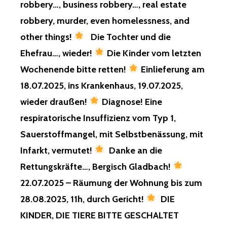
robbery…, business robbery…, real estate
EUCH
ERWÄHNT
robbery, murder, even homelessness, and
KINDER,
other things!
Die Tochter und die
VON
MIR,
Ehefrau…, wieder!
Die Kinder vom letzten
FÜR
Wochenende bitte retten!
Einlieferung am
DIE
GEFANGEN
18.07.2025, ins Krankenhaus, 19.07.2025,
GEHALTEN
KINDER,
wieder draußen!
Diagnose! Eine
VON
respiratorische Insuffizienz vom Typ 1,
MIR,
FÜR
Sauerstoffmangel, mit Selbstbenässung, mit
DIE
Infarkt, vermutet!
Danke an die
ILLEGALEN
MINDERJÄ
Rettungskräfte…, Bergisch Gladbach!
ZWANGSTR
22.07.2025 – Räumung der Wohnung bis zum
VON
MIR,
28.08.2025, 11h, durch Gericht!
DIE
FÜR
KINDER, DIE TIERE BITTE GESCHALTET
DIE