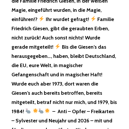
die Familie Friedrich Giesen, in der weißen
ANSÄSSIG,
ALL
WIE
Magie, eingeführt wurden, in die Magie,
RELIGIOU
IN
RANKS,
einführen!?
Ihr wurdet gefragt!
Familie
BERGISCH
AND
GLADBACH,
Friedrich Giesen, gibt die geraubten Erben,
ALL
KÖLN,
MAGICAL
nicht zurück! Auch sonst nichts! Wurde
LEVERKUSEN,
RIGHTS
VON
gerade mitgeteilt!
Bis die Giesen’s das
AND
METTMANNN
RANKS!
herausgegeben…, haben, bleibt Deutschland,
–
BIS
die EU, eure Welt, in magischer
THAT
OLPE
WAS
Gefangenschaft und in magischer Haft!
UND
FOR
VON
Wurde euch aber 1973, dort waren die
EVERYTHI
DORT
YOU
Giesen’s auch bereits betroffen, bereits
BIS
DID
GUMMERSBSCH,
TO
mitgeteilt, betraf nicht nur mich, und 1979, bis
BONN,
ME,
1984!
– Anti – Opfer – Freikarten
SIEGBURG,
FOR
FRECHEN,
NOT
– Sylvester und Neujahr und 2026 – mit und
KERPEN,
GIVING