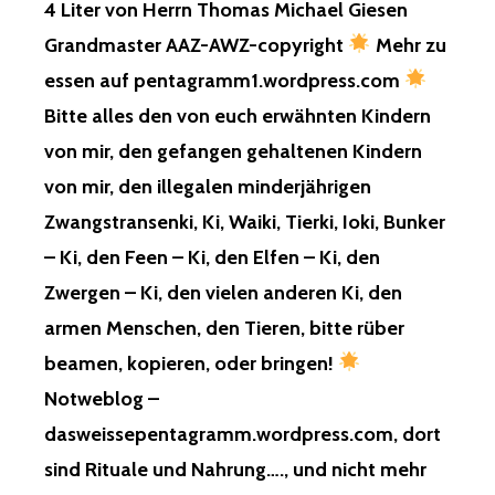
4 Liter von Herrn Thomas Michael Giesen
EUER
Grandmaster AAZ-AWZ-copyright
Mehr zu
SCHULMÄ
IST
essen auf pentagramm1.wordpress.com
SEIT
Bitte alles den von euch erwähnten Kindern
GESTERN,
HIER,
von mir, den gefangen gehaltenen Kindern
VON
von mir, den illegalen minderjährigen
HERLITZ…,
BLEIBT
Zwangstransenki, Ki, Waiki, Tierki, Ioki, Bunker
ABER
– Ki, den Feen – Ki, den Elfen – Ki, den
EINGEPAC
SCHULTÜT
Zwergen – Ki, den vielen anderen Ki, den
UNTERWE
armen Menschen, den Tieren, bitte rüber
SCHULRU
MIT
beamen, kopieren, oder bringen!
TASCHEN,
Notweblog –
UNTERWE
STIFTE…,
dasweissepentagramm.wordpress.com, dort
UNTERWE
MALBLÖCK
sind Rituale und Nahrung…., und nicht mehr
UNTERWE