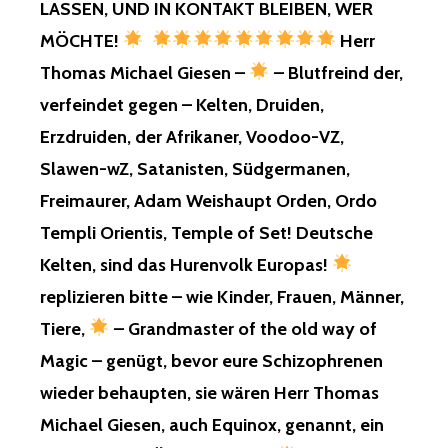
TIERKI,
LASSEN, UND IN KONTAKT BLEIBEN, WER
IOKI,
MÖCHTE!
Herr
WAIKI,
KI,
Thomas Michael Giesen –
– Blutfreind der,
UND
verfeindet gegen – Kelten, Druiden,
FÜR
DIE
Erzdruiden, der Afrikaner, Voodoo-VZ,
VIELEN
Slawen-wZ, Satanisten, Südgermanen,
ANDEREN
KI…,
Freimaurer, Adam Weishaupt Orden, Ordo
VON
Templi Orientis, Temple of Set! Deutsche
MIR,
FÜR
Kelten, sind das Hurenvolk Europas!
DIE
replizieren bitte – wie Kinder, Frauen, Männer,
FEENKI,
ELFENKI,
Tiere,
– Grandmaster of the old way of
ELBENKI,
Magic – genügt, bevor eure Schizophrenen
ZWERGENK
COMICKI,
wieder behaupten, sie wären Herr Thomas
UND
FÜR
Michael Giesen, auch Equinox, genannt, ein
DIE