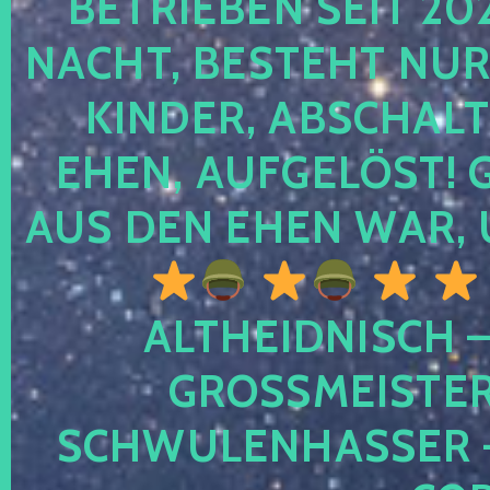
TRIEBEN SEIT 2024
CHT, BESTEHT NUR NO
NDER, ABSCHALTEN
EN, AUFGELÖST! GE
S DEN EHEN WAR, 
ALTHEIDNISCH –
GROSSMEISTER 
CHWULENHASSER – A