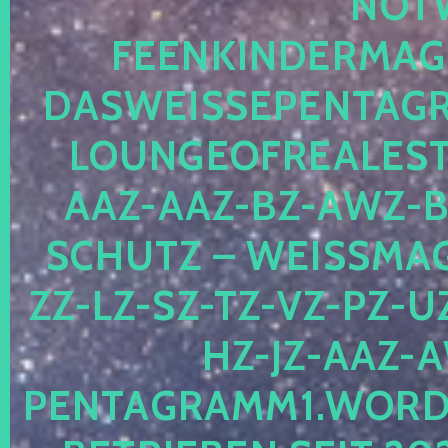
OTWE
EENKINDERMAGIE
ASWEISSEPENTAGRA
OUNGEOFREALESTA
AZ-AAZ-BZ-AWZ-BZ
CHUTZ – WEISSMAGI
-LZ-SZ-TZ-VZ-PZ-UZ-
-JZ-AAZ-AW
NTAGRAMM1.WORDPRE