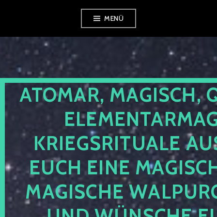
Zum
MENÜ
Inhalt
springen
ATOMAR, MAGISCH, 
ELEMENTARMAGI
KRIEGSRITUALE AU
EUCH EINE MAGISC
MAGISCHE WALPUR
UND WÜNSCHE EU