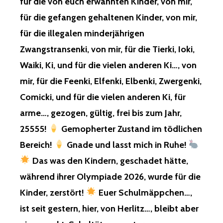
für die von euch erwähnten Kinder, von mir,
KÖLN!
BACK
MY
für die gefangen gehaltenen Kinder, von mir,
CHILDREN
für die illegalen minderjährigen
MY
WOMEN…,
Zwangstransenki, von mir, für die Tierki, Ioki,
–
FINANCIAL
Waiki, Ki, und für die vielen anderen Ki…, von
ROBBERY…
ANTI
BUSINESS
mir, für die Feenki, Elfenki, Elbenki, Zwergenki,
–
ROBBERY…
Comicki, und für die vielen anderen Ki, für
OPFER
REAL
–
ESTATE
arme…, gezogen, gültig, frei bis zum Jahr,
FREIKARTEN
ROBBERY,
–
25555!
Gemopherter Zustand im tödlichen
MURDER,
SYLVESTER
EVEN
Bereich!
Gnade und lasst mich in Ruhe!
UND
HOMELESS
NEUJAHR
Das was den Kindern, geschadet hätte,
AND
UND
OTHER
während ihrer Olympiade 2026, wurde für die
2026
THINGS!
–
Kinder, zerstört!
Euer Schulmäppchen…,
MIT
ist seit gestern, hier, von Herlitz…, bleibt aber
UND
DIE
FÜR