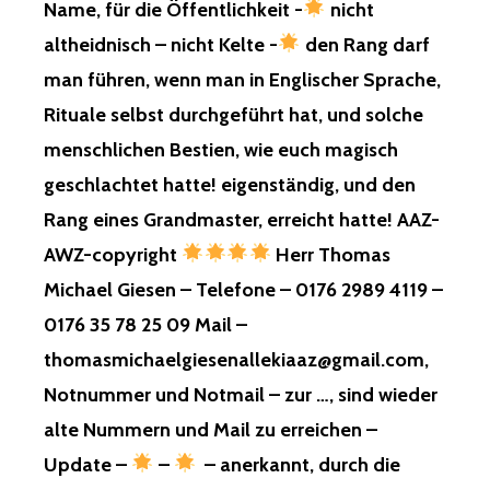
Name, für die Öffentlichkeit -
nicht
VIELEN
ANDEREN
altheidnisch – nicht Kelte -
den Rang darf
KI,
man führen, wenn man in Englischer Sprache,
FÜR
ARME…,
Rituale selbst durchgeführt hat, und solche
GEZOGEN,
menschlichen Bestien, wie euch magisch
GÜLTIG,
FREI
geschlachtet hatte! eigenständig, und den
BIS
Rang eines Grandmaster, erreicht hatte! AAZ-
ZUM
JAHR,
AWZ-copyright
Herr Thomas
25555!
Michael Giesen – Telefone – 0176 2989 4119 –
GEMOPHE
0176 35 78 25 09 Mail –
ZUSTAND
thomasmichaelgiesenallekiaaz@gmail.com,
IM
TÖDLICHE
Notnummer und Notmail – zur …, sind wieder
BEREICH!
alte Nummern und Mail zu erreichen –
GNADE
Update –
–
– anerkannt, durch die
UND