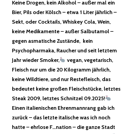
Keine Drogen, kein Alkohol – außer mal ein
MAGICAL,
DEAD,
Bier, Pils oder Kölsch – etwa 1 Liter jährlich –
MAGICAL,
Sekt, oder Cocktails, Whiskey Cola, Wein,
AND
DISFIGURE
keine Medikamente – außer Salbutamol –
EVEN
gegen asmatische Zustände, kein
THE
GODS
Psychopharmaka, Raucher und seit letztem
WILL
NEVER
Jahr wieder Smoker,
vegan, vegetarisch,
RECOGNIZ
Fleisch nur um die 20 Kilogramm jährlich,
YOU
AGAIN!
keine Wildtiere, und nur Restefleisch, das
YOUR
bedeutet keine großen Fleischstücke, letztes
BOSSES
DECIDED
Steak 2009, letztes Schnitzel 09.2025!
THIS
Einen italienischen Ehrenmannrang gab ich
TODAY,
AND
zurück – das letzte italische was ich noch
THEY
hatte – ehrlose F…nation – die ganze Stadt
KNEW