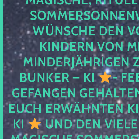
SOMMERSONNEN
WÜNSCHE DEN V
KINDERN VON M
MINDERJÄHRIGEN
BUNKER – KI
- FE
GEFANGEN GEHALTE
EUCH ERWÄHNTEN KI
KI
UND DEN VIELE