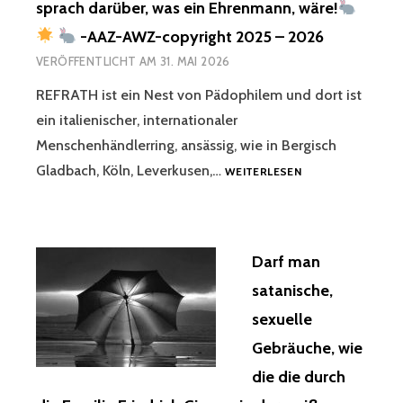
IT.
sprach darüber, was ein Ehrenmann, wäre!
THEREFOR
-AAZ-AWZ-copyright 2025 – 2026
THERE
IS
VERÖFFENTLICHT AM
31. MAI 2026
NO
REFRATH ist ein Nest von Pädophilem und dort ist
LONGER
ANY
ein italienischer, internationaler
RELIGIOU
Menschenhändlerring, ansässig, wie in Bergisch
FOUNDATI
REFRATH
Gladbach, Köln, Leverkusen,…
OR
WEITERLESEN
IST
MAGICAL
EIN
FOUNDATI
NEST
FOR
VON
YOUR
Darf man
PÄDOPHILEM
WORLD
UND
DICTATOR
satanische,
DORT
NEW
sexuelle
IST
WORLD
EIN
ORDER.
Gebräuche, wie
ITALIENISCHER,
THEREFOR
die die durch
INTERNATIONALER
YOU
MENSCHENHÄNDLE
LOST