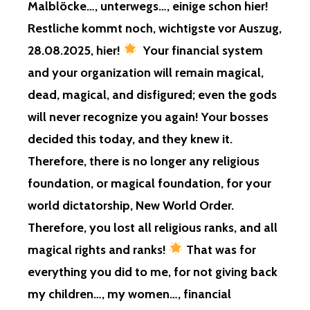
Malblöcke…, unterwegs…, einige schon hier!
Restliche kommt noch, wichtigste vor Auszug,
–
28.08.2025, hier!
Your financial system
ANTI
and your organization will remain magical,
–
dead, magical, and disfigured; even the gods
OPFER
–
will never recognize you again! Your bosses
FREIKART
decided this today, and they knew it.
–
SYLVESTE
Therefore, there is no longer any religious
UND
foundation, or magical foundation, for your
NEUJAHR
UND
world dictatorship, New World Order.
2026
Therefore, you lost all religious ranks, and all
–
MIT
magical rights and ranks!
That was for
UND
everything you did to me, for not giving back
FÜR
DIE
my children…, my women…, financial
VON