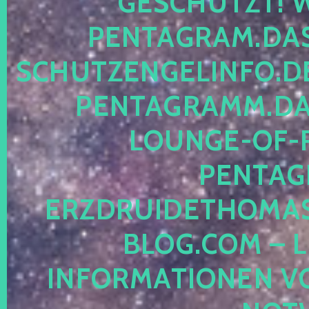
ESCHÜTZT! WE
ENTAGRAM.DAS-
CHUTZENGELINFO.DE,
ENTAGRAMM.DAS
OUNGE-OF-RE
ENTAGR
RZDRUIDETHOMASM
LOG.COM – LE
NFORMATIONEN VON 