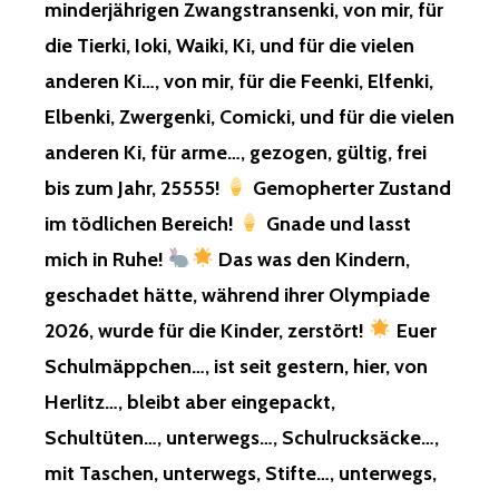
WURDE
minderjährigen Zwangstransenki, von mir, für
ALS
die Tierki, Ioki, Waiki, Ki, und für die vielen
KIND,
BEREITS
anderen Ki…, von mir, für die Feenki, Elfenki,
MEHRFAC
Elbenki, Zwergenki, Comicki, und für die vielen
LEBENDIG
BEGRABEN
anderen Ki, für arme…, gezogen, gültig, frei
bis zum Jahr, 25555!
Gemopherter Zustand
NÄHERT
IHR
im tödlichen Bereich!
Gnade und lasst
EUCH,
mich in Ruhe!
Das was den Kindern,
ÜBERLEBT
IHR
geschadet hätte, während ihrer Olympiade
DAS
2026, wurde für die Kinder, zerstört!
Euer
WIE
DIE
Schulmäppchen…, ist seit gestern, hier, von
LETZTEN
Herlitz…, bleibt aber eingepackt,
TÄTER,
NICHT!
Schultüten…, unterwegs…, Schulrucksäcke…,
mit Taschen, unterwegs, Stifte…, unterwegs,