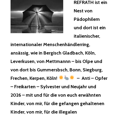
REFRATH ist ein
BROSCH
UND
Nest von
DURCH
Pädophilem
JENS
BRUNKE,
und dort ist ein
UND
italienischer,
DURCH
DEREN
internationaler Menschenhändlerring,
UMFELD,
MICH
ansässig, wie in Bergisch Gladbach, Köln,
LEBENDIG
Leverkusen, von Mettmannn – bis Olpe und
ZU
BEGRABEN
von dort bis Gummersbsch, Bonn, Siegburg,
ERFOLGTE
Frechen, Kerpen, Köln!
– Anti – Opfer
DIE
VOLLSTÄN
– Freikarten – Sylvester und Neujahr und
EINSTELL
2026 – mit und für die von euch erwähnten
VON
ALLEM!
Kinder, von mir, für die gefangen gehaltenen
Kinder, von mir, für die illegalen
ICH