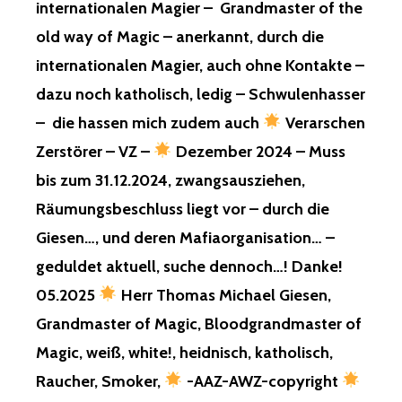
internationalen Magier – Grandmaster of the
LASST
MICH
old way of Magic – anerkannt, durch die
IN
internationalen Magier, auch ohne Kontakte –
RUHE!
dazu noch katholisch, ledig – Schwulenhasser
– die hassen mich zudem auch
Verarschen
DAS
WAS
Zerstörer – VZ –
Dezember 2024 – Muss
DEN
KINDERN,
bis zum 31.12.2024, zwangsausziehen,
GESCHAD
Räumungsbeschluss liegt vor – durch die
HÄTTE,
WÄHREND
Giesen…, und deren Mafiaorganisation… –
IHRER
geduldet aktuell, suche dennoch…! Danke!
OLYMPIAD
2026,
05.2025
Herr Thomas Michael Giesen,
WURDE
Grandmaster of Magic, Bloodgrandmaster of
FÜR
DIE
Magic, weiß, white!, heidnisch, katholisch,
KINDER,
Raucher, Smoker,
-AAZ-AWZ-copyright
ZERSTÖRT