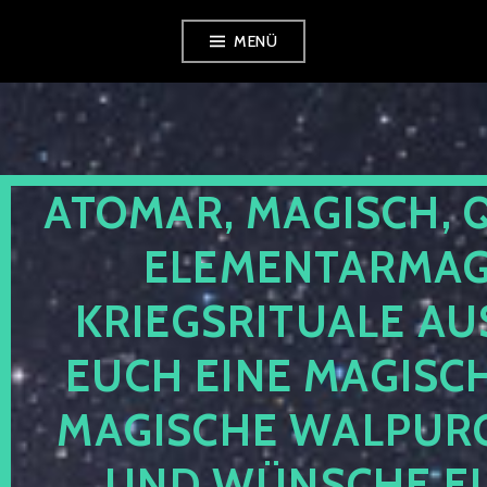
Zum
MENÜ
Inhalt
springen
ATOMAR, MAGISCH, 
ELEMENTARMAGI
KRIEGSRITUALE AU
EUCH EINE MAGISC
MAGISCHE WALPUR
UND WÜNSCHE EU