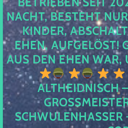
TRIEBEN SEIT 2024
CHT, BESTEHT NUR NO
NDER, ABSCHALTEN
EN, AUFGELÖST! GE
S DEN EHEN WAR, 
ALTHEIDNISCH –
GROSSMEISTER 
CHWULENHASSER – A