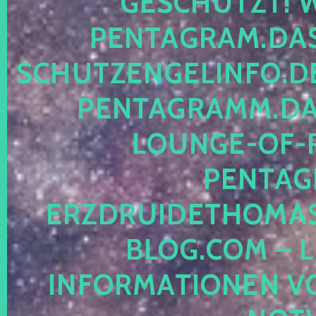
ESCHÜTZT! WE
ENTAGRAM.DAS-
CHUTZENGELINFO.DE,
ENTAGRAMM.DAS
OUNGE-OF-RE
ENTAGR
RZDRUIDETHOMASM
LOG.COM – LE
NFORMATIONEN VON 