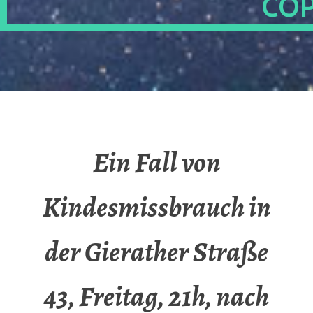
OP
Ein Fall von
Kindesmissbrauch in
der Gierather Straße
43, Freitag, 21h, nach