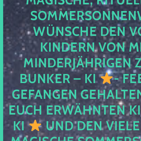
SOMMERSONNEN
WÜNSCHE DEN V
KINDERN VON M
MINDERJÄHRIGEN
BUNKER – KI
- FE
GEFANGEN GEHALTE
EUCH ERWÄHNTEN KI
KI
UND DEN VIELE