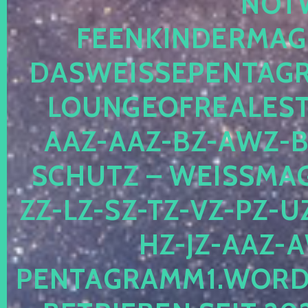
OTWE
EENKINDERMAGIE
ASWEISSEPENTAGRA
OUNGEOFREALESTA
AZ-AAZ-BZ-AWZ-BZ
CHUTZ – WEISSMAGI
-LZ-SZ-TZ-VZ-PZ-UZ-
-JZ-AAZ-AW
NTAGRAMM1.WORDPRE