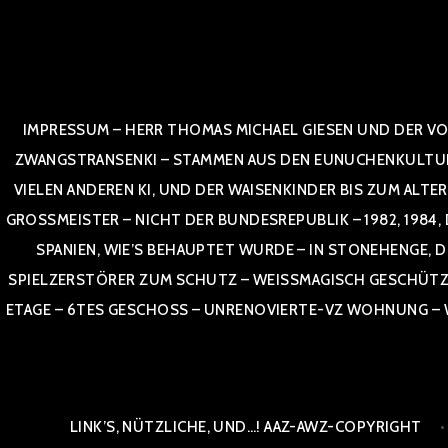
Zum
Inhalt
springen
IMPRESSUM – HERR THOMAS MICHAEL GIESEN UND DER VO
ZWANGSTRANSENKI – STAMMEN AUS DEN EUNUCHENKULTUREN,
VIELEN ANDEREN KI, UND DER WAISENKINDER BIS ZUM ALTE
OSSMEISTER – NICHT DER BUNDESREPUBLIK – 1982, 1984, DOR
NIEN, WIE’S BEHAUPTET WURDE – IN STONEHENGE, DE
SPIELZERSTÖRER ZUM SCHUTZ – WEISSMAGISCH GESCHÜTZT –
TAGE – 6TES GESCHOSS – UNRENOVIERTE-VZ WOHNUNG – WE
LINK’S, NÜTZLICHE, UND…! AAZ-AWZ-COPYRIGHT