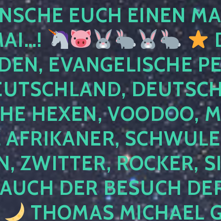
NSCHE EUCH EINEN MA
MAI…!
D
DEN, EVANGELISCHE P
EUTSCHLAND, DEUTSCH
HE HEXEN, VOODOO, M
AFRIKANER, SCHWULE,
, ZWITTER, ROCKER, S
 AUCH DER BESUCH DER
4
THOMAS MICHAEL G