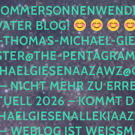
 SOMMERSONNENWEND
VATER BLOG!
-THOMAS-MICHAEL-GIE
TER@THE-PENTAGRAM
HAELGIESENAAZAWZ@G
– NICHT MEHR ZU ERRE
TUELL 2026 – KOMMT D
HAELGIESENALLEKIAAZ
 – WEBLOG IST WEISSMA