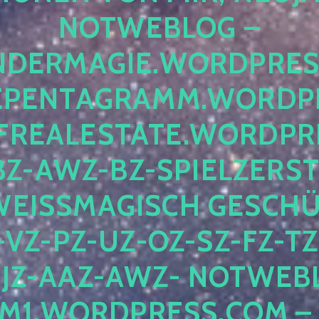
OTWEBLOG – F
DERMAGIE.WORDPRESS.
ENTAGRAMM.WORDPRE
EALESTATE.WORDPRES
Z-AWZ-BZ-SPIELZERSTÖ
EISSMAGISCH GESCHÜTZ
Z-PZ-UZ-OZ-SZ-FZ-TZ-
Z-AAZ-AWZ- NOTWEBLOG
WORDPRESS.COM – NI