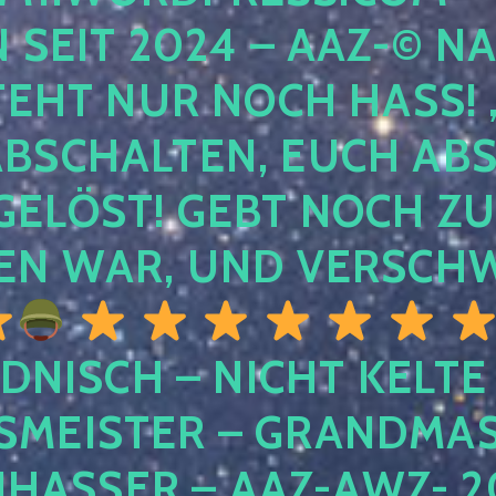
EIT 2024 – AAZ-© NACH
HT NUR NOCH HASS! , U
SCHALTEN, EUCH ABSCH
LÖST! GEBT NOCH ZURÜ
N WAR, UND VERSCHW
DNISCH – NICHT KELTE
MEISTER – GRANDMAST
SSER – AAZ-AWZ- 202