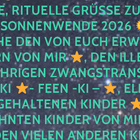
, RITUELLE GRÜSSE ZU
SONNENWENDE 2026
E DEN VON EUCH ER
RN VON MIR
, DEN IL
ÄHRIGEN ZWANGSTRAN
 KI
- FEEN -KI –
, E
GEHALTENEN KINDER
NTEN KINDER VON MI
EN VIELEN ANDEREN K