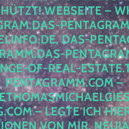
ÜTZT! WEBSEITE – WH
RAM.DAS-PENTAGRAMM.
INFO.DE, DAS-PENTAG
AMM.DAS-PENTAGRAMM
GE-OF-REAL-ESTATE.T
ENTAGRAMM.COM – E
THOMASMICHAELGIES
COM – LEGTE ICH HIERH
ONEN VON MIR, NEUJAHR