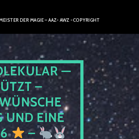
ISTER DER MAGIE – AAZ- AWZ -COPYRIGHT
OLEKULAR —
ÜTZT –
WÜNSCHE
 UND EINE
26
–