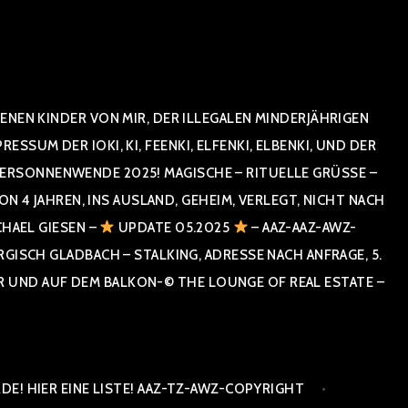
NEN KINDER VON MIR, DER ILLEGALEN MINDERJÄHRIGEN
UM DER IOKI, KI, FEENKI, ELFENKI, ELBENKI, UND DER
RSONNENWENDE 2025! MAGISCHE – RITUELLE GRÜSSE – GR
 JAHREN, INS AUSLAND, GEHEIM, VERLEGT, NICHT NACH SPA
HAEL GIESEN –
UPDATE 05.2025
– AAZ-AAZ-AWZ-
SCH GLADBACH – STALKING, ADRESSE NACH ANFRAGE, 5. E
ND AUF DEM BALKON-© THE LOUNGE OF REAL ESTATE – CO
E! HIER EINE LISTE! AAZ-TZ-AWZ-COPYRIGHT