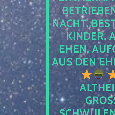
TRIEBEN S
CHT, BESTE
NDER, AB
EN, AUFGE
S DEN EHE
ALTHEI
GROSS
CHWULENHA