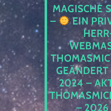
MAGISCHE
–
EIN PRI
HERR
WEBMAS
THOMASMIC
GEÄNDERT 
2024 – AK
THOMASMIC
– 2026