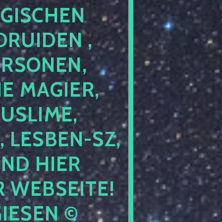
GISCHEN
RUIDEN ,
ERSONEN,
E MAGIER,
USLIME,
 LESBEN-SZ,
IND HIER
 WEBSEITE!
IESEN ©