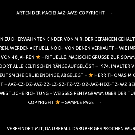
ARTEN DER MAGIE! AAZ-AWZ-COPYRIGHT
N EUCH ERWÄHNTEN KINDER VON MIR, DER GEFANGEN GEHALTE
 WERDEN AKTUELL NOCH VON DENEN VERKAUFT – WIE IMPRESS
R VON 48 JAHREN
– RITUELLE, MAGISCHE GRÜSSE ZUR SOMME
T ALLE KELTISCHEN RÄNGE AUFGELÖST – 1974, IM ALTER VON 4
UTSMCHE DRUIDENDINGE, ABGELEGT –
HERR THOMAS MIC
 AAZ-CZ-DZ-AAZ-ZZ-LZ-SZ-TZ-VZ-OZ-AAZ-HDZ-TZ-AAZ BERGI
STLICHE RICHTUNG – WEISSES PENTAGRAMM ÜBER DER TÜR U
PYRIGHT
– SAMPLE PAGE
VERFEINDET MIT, DA ÜBERALL DARÜBER GESPROCHEN WURD