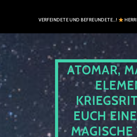
VERFEINDETE UND BEFREUNDETE…!
HERRN
ATOMAR, M
ELEME
KRIEGSRI
EUCH EIN
MAGISCHE