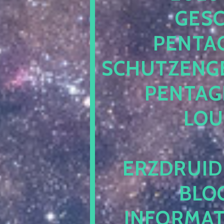
ESCH
ENTAG
CHUTZENGEL
ENTAGR
OUN
RZDRUIDE
LOG.
NFORMATI