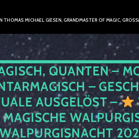
 THOMAS MICHAEL GIESEN, GRANDMASTER OF MAGIC, GROSSME
AGISCH, QUANTEN – M
NTARMAGISCH – GESCH
TUALE AUSGELÖST –
E MAGISCHE WALPURGIS
 WALPURGISNACHT 20