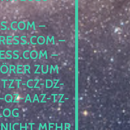
COM – D
SS.COM – L
S.COM – A
RER ZUM S
T-CZ-DZ-ZZ
QZ-AAZ-TZ-HZ
 PE
CHT MEHR BE