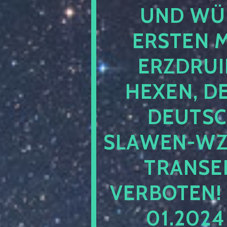
UND WÜ
ERSTEN 
ERZDRUI
HEXEN, D
DEUTSC
SLAWEN-WZ 
TRANSEN
VERBOTEN!
01.202