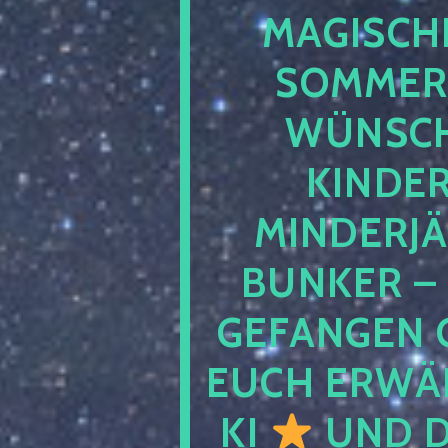
MAGISCHE
SOMMER
WÜNSCH
KINDE
MINDERJ
BUNKER –
GEFANGEN 
EUCH ERWÄH
KI
UND D