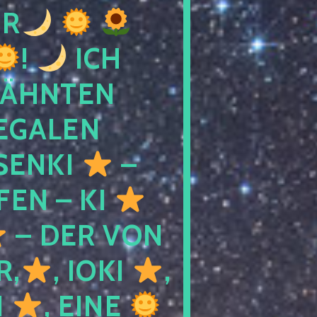
R
!
ICH
WÄHNTEN
LEGALEN
SENKI
–
LFEN – KI
– DER VON
R,
, IOKI
,
I
, EINE