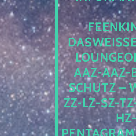
EENKIN
ASWEISSEP
OUNGEOFR
AZ-AAZ-B
CHUTZ – W
-LZ-SZ-TZ-V
-J
NTAGRAMM1.