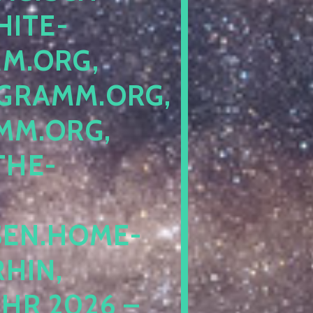
ITE-P
ORG, S
RAMM.ORG, P
.ORG, L
HE-P
EN.HOME-B
IN, I
 2026 – N