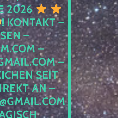
E 2026
! KONTAKT –
SEN –
M.COM –
MAIL.COM –
ICHEN SEIT
IREKT AN –
@GMAIL.COM
GISCH G