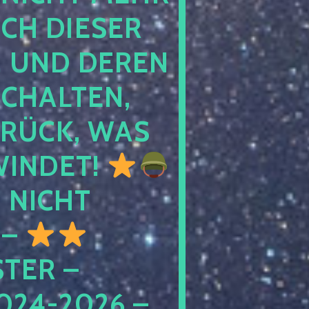
 DIESER NA
ND DEREN KI
ALTEN, EH
CK, WAS AU
INDET!
NICHT
 –
ER – S
4-2026 – C