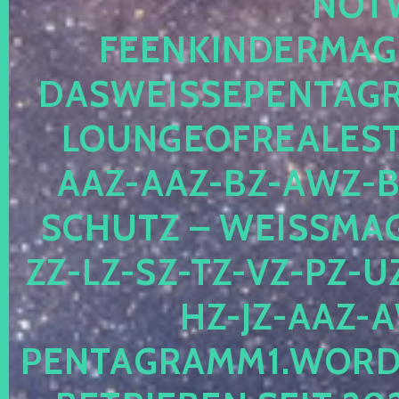
OTWE
EENKINDERMAGIE
ASWEISSEPENTAGRA
OUNGEOFREALESTA
AZ-AAZ-BZ-AWZ-BZ
CHUTZ – WEISSMAGI
-LZ-SZ-TZ-VZ-PZ-UZ-
-JZ-AAZ-AW
NTAGRAMM1.WORDPRE