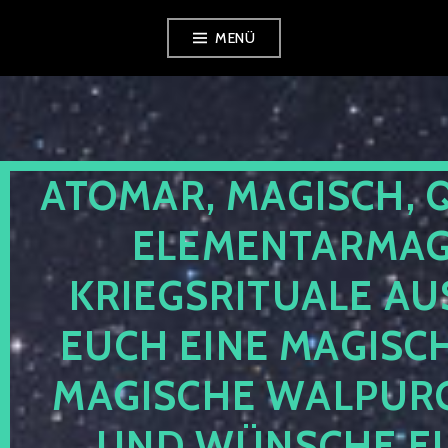
Zum
MENÜ
Inhalt
springen
ATOMAR, MAGISCH, 
ELEMENTARMAGI
KRIEGSRITUALE AU
EUCH EINE MAGISC
MAGISCHE WALPUR
UND WÜNSCHE EU