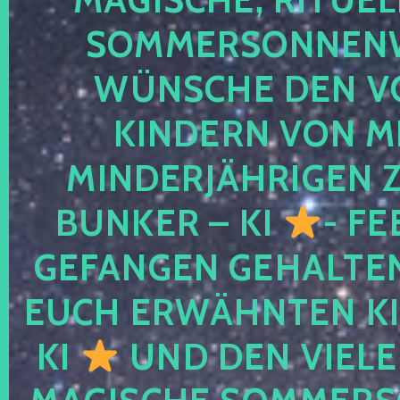
SOMMERSONNEN
WÜNSCHE DEN V
KINDERN VON M
MINDERJÄHRIGEN
BUNKER – KI
- FE
GEFANGEN GEHALTE
EUCH ERWÄHNTEN KI
KI
UND DEN VIELE