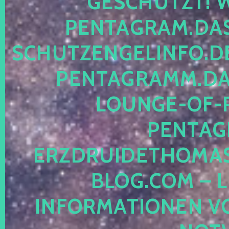
ESCHÜTZT! WE
ENTAGRAM.DAS-
CHUTZENGELINFO.DE,
ENTAGRAMM.DAS
OUNGE-OF-RE
ENTAGR
RZDRUIDETHOMASM
LOG.COM – LE
NFORMATIONEN VON 