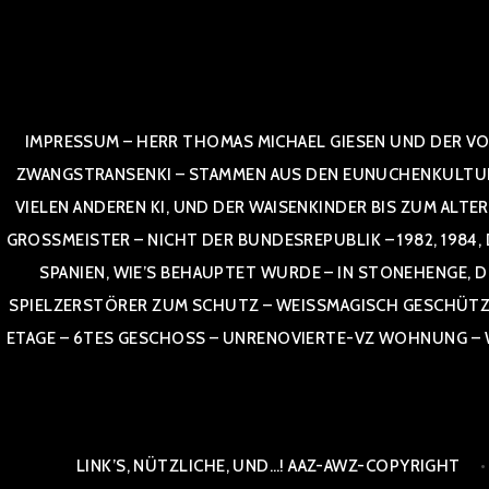
Zum
Inhalt
springen
IMPRESSUM – HERR THOMAS MICHAEL GIESEN UND DER VO
ZWANGSTRANSENKI – STAMMEN AUS DEN EUNUCHENKULTUREN,
VIELEN ANDEREN KI, UND DER WAISENKINDER BIS ZUM ALTE
OSSMEISTER – NICHT DER BUNDESREPUBLIK – 1982, 1984, DOR
NIEN, WIE’S BEHAUPTET WURDE – IN STONEHENGE, DE
SPIELZERSTÖRER ZUM SCHUTZ – WEISSMAGISCH GESCHÜTZT –
TAGE – 6TES GESCHOSS – UNRENOVIERTE-VZ WOHNUNG – WE
LINK’S, NÜTZLICHE, UND…! AAZ-AWZ-COPYRIGHT