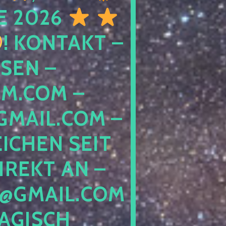
E 2026
! KONTAKT –
SEN –
M.COM –
MAIL.COM –
ICHEN SEIT
IREKT AN –
@GMAIL.COM
GISCH G