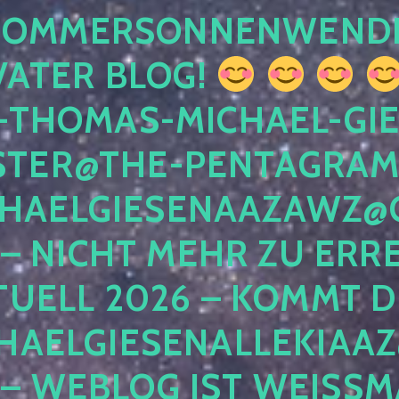
 SOMMERSONNENWEND
VATER BLOG!
-THOMAS-MICHAEL-GIE
TER@THE-PENTAGRAM
HAELGIESENAAZAWZ@G
– NICHT MEHR ZU ERRE
TUELL 2026 – KOMMT D
HAELGIESENALLEKIAAZ
 – WEBLOG IST WEISSMA