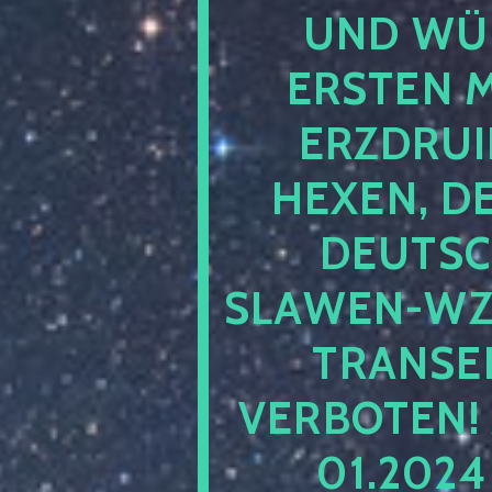
UND WÜ
ERSTEN 
ERZDRUI
HEXEN, D
DEUTSC
SLAWEN-WZ 
TRANSEN
VERBOTEN!
01.202