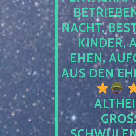
TRIEBEN S
CHT, BESTE
NDER, AB
EN, AUFGE
S DEN EHE
ALTHEI
GROSS
CHWULENHA