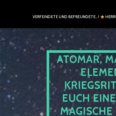
VERFEINDETE UND BEFREUNDETE…!
HERRN
ATOMAR, M
ELEME
KRIEGSRI
EUCH EIN
MAGISCHE