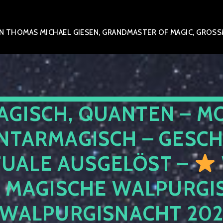
 THOMAS MICHAEL GIESEN, GRANDMASTER OF MAGIC, GROSSME
AGISCH, QUANTEN – M
NTARMAGISCH – GESCH
TUALE AUSGELÖST –
E MAGISCHE WALPURGIS
 WALPURGISNACHT 20