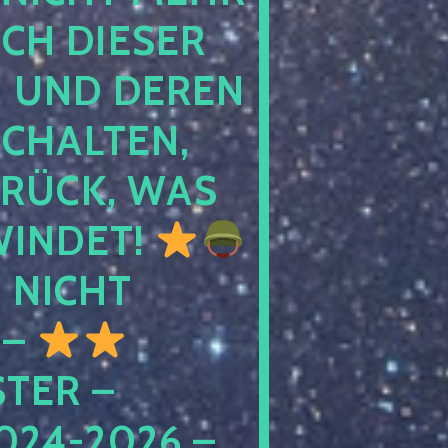
 DIESER NA
ND DEREN KI
ALTEN, EH
CK, WAS AU
INDET!
NICHT
 –
ER – S
4-2026 – C