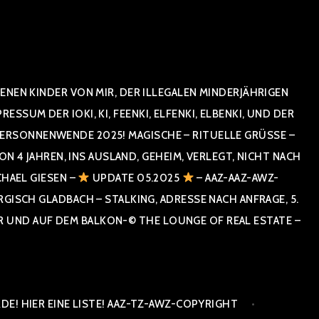
NEN KINDER VON MIR, DER ILLEGALEN MINDERJÄHRIGEN
UM DER IOKI, KI, FEENKI, ELFENKI, ELBENKI, UND DER
RSONNENWENDE 2025! MAGISCHE – RITUELLE GRÜSSE – GR
 JAHREN, INS AUSLAND, GEHEIM, VERLEGT, NICHT NACH SPA
HAEL GIESEN –
UPDATE 05.2025
– AAZ-AAZ-AWZ-
SCH GLADBACH – STALKING, ADRESSE NACH ANFRAGE, 5. E
ND AUF DEM BALKON-© THE LOUNGE OF REAL ESTATE – CO
E! HIER EINE LISTE! AAZ-TZ-AWZ-COPYRIGHT