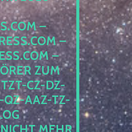
COM – D
SS.COM – L
S.COM – A
RER ZUM S
T-CZ-DZ-ZZ
QZ-AAZ-TZ-HZ
 PE
CHT MEHR BE