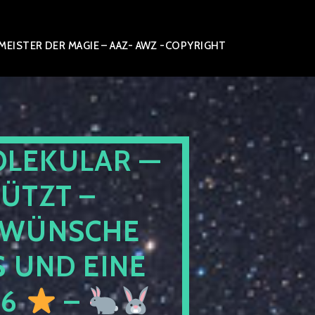
ISTER DER MAGIE – AAZ- AWZ -COPYRIGHT
OLEKULAR —
ÜTZT –
WÜNSCHE
 UND EINE
26
–