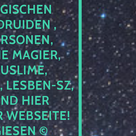
GISCHEN
RUIDEN ,
ERSONEN,
E MAGIER,
USLIME,
 LESBEN-SZ,
IND HIER
 WEBSEITE!
IESEN ©