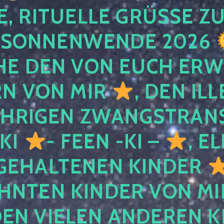
, RITUELLE GRÜSSE ZU
SONNENWENDE 2026
E DEN VON EUCH ER
RN VON MIR
, DEN IL
ÄHRIGEN ZWANGSTRAN
 KI
- FEEN -KI –
, E
GEHALTENEN KINDER
NTEN KINDER VON MI
EN VIELEN ANDEREN K