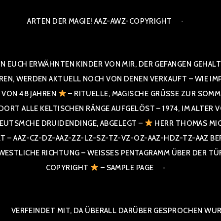
ARTEN DER MAGIE! AAZ-AWZ-COPYRIGHT
N EUCH ERWÄHNTEN KINDER VON MIR, DER GEFANGEN GEHALTE
 WERDEN AKTUELL NOCH VON DENEN VERKAUFT – WIE IMPRESS
R VON 48 JAHREN
– RITUELLE, MAGISCHE GRÜSSE ZUR SOMME
T ALLE KELTISCHEN RÄNGE AUFGELÖST – 1974, IM ALTER VON 4
UTSMCHE DRUIDENDINGE, ABGELEGT –
HERR THOMAS MIC
 AAZ-CZ-DZ-AAZ-ZZ-LZ-SZ-TZ-VZ-OZ-AAZ-HDZ-TZ-AAZ BERGI
STLICHE RICHTUNG – WEISSES PENTAGRAMM ÜBER DER TÜR U
PYRIGHT
– SAMPLE PAGE
VERFEINDET MIT, DA ÜBERALL DARÜBER GESPROCHEN WURD