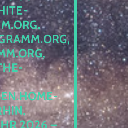
ITE-P
ORG, S
RAMM.ORG, P
.ORG, L
HE-P
EN.HOME-B
IN, I
 2026 – N