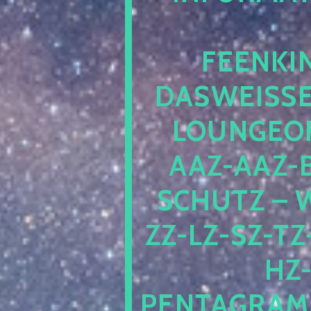
EENKIN
ASWEISSEP
OUNGEOFR
AZ-AAZ-B
CHUTZ – W
-LZ-SZ-TZ-V
-J
NTAGRAMM1.