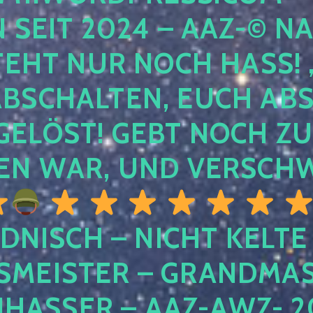
EIT 2024 – AAZ-© NACH
HT NUR NOCH HASS! , U
SCHALTEN, EUCH ABSCH
LÖST! GEBT NOCH ZURÜ
N WAR, UND VERSCHW
DNISCH – NICHT KELTE
MEISTER – GRANDMAST
SSER – AAZ-AWZ- 202