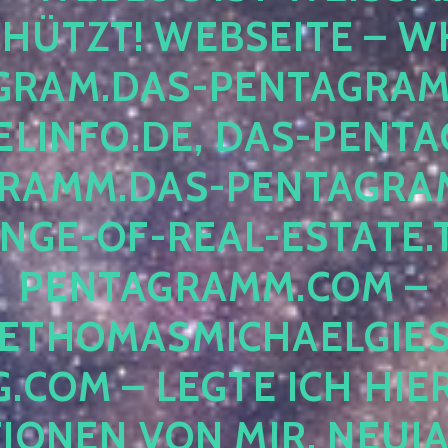
ÜTZT! WEBSEITE – WH
RAM.DAS-PENTAGRAMM.
INFO.DE, DAS-PENTAG
AMM.DAS-PENTAGRAMM
GE-OF-REAL-ESTATE.T
ENTAGRAMM.COM – E
THOMASMICHAELGIES
COM – LEGTE ICH HIERH
ONEN VON MIR, NEUJAHR