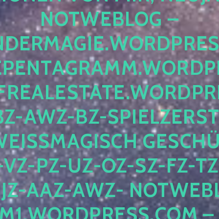
OTWEBLOG – F
DERMAGIE.WORDPRESS.
ENTAGRAMM.WORDPRE
EALESTATE.WORDPRES
Z-AWZ-BZ-SPIELZERSTÖ
EISSMAGISCH GESCHÜTZ
Z-PZ-UZ-OZ-SZ-FZ-TZ-
Z-AAZ-AWZ- NOTWEBLOG
WORDPRESS.COM – NI