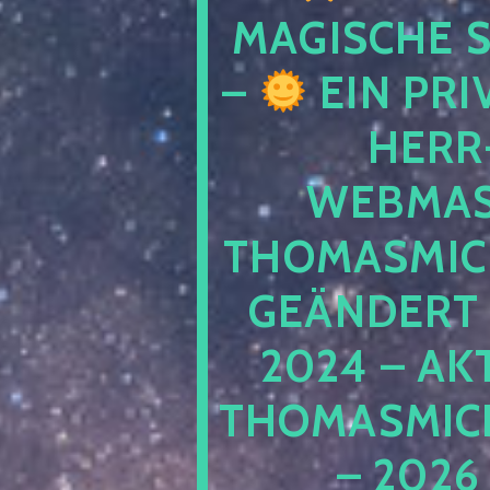
MAGISCHE
–
EIN PRI
HERR
WEBMAS
THOMASMIC
GEÄNDERT 
2024 – AK
THOMASMIC
– 2026