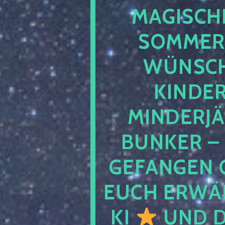
MAGISCHE
SOMMER
WÜNSCH
KINDE
MINDERJ
BUNKER –
GEFANGEN 
EUCH ERWÄH
KI
UND D