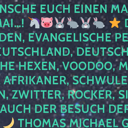
NSCHE EUCH EINEN MA
MAI…!
D
DEN, EVANGELISCHE P
EUTSCHLAND, DEUTSCH
HE HEXEN, VOODOO, M
AFRIKANER, SCHWULE,
, ZWITTER, ROCKER, S
 AUCH DER BESUCH DER
4
THOMAS MICHAEL G