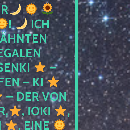
R
!
ICH
WÄHNTEN
LEGALEN
SENKI
–
LFEN – KI
– DER VON
R,
, IOKI
,
I
, EINE