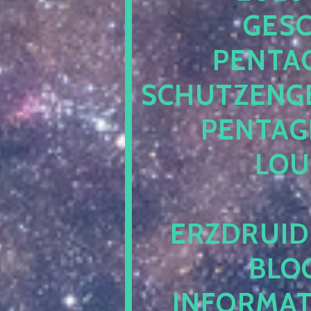
ESCH
ENTAG
CHUTZENGEL
ENTAGR
OUN
RZDRUIDE
LOG.
NFORMATI