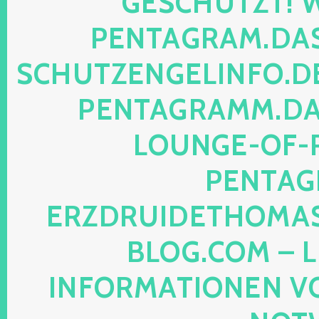
SCHÜTZT! WEB
NTAGRAM.DAS-P
HUTZENGELINFO.DE, 
NTAGRAMM.DAS-
UNGE-OF-REA
NTAGRA
ZDRUIDETHOMASMI
OG.COM – LEG
FORMATIONEN VON M