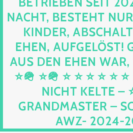
RIEBEN SEIT 2024 
HT, BESTEHT NUR NOC
DER, ABSCHALTEN,
N, AUFGELÖST! GEB
DEN EHEN WAR, UND
⭐🪖 ⭐ ⭐ ⭐ ⭐ ⭐ ⭐ ⭐ 
HT KELTE – ⭐⭐ 
DMASTER – SCHWU
2024-2026 