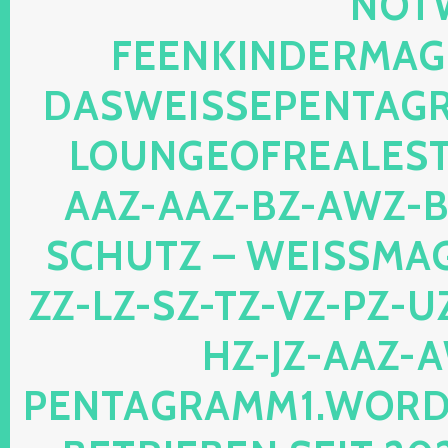
TWEB
ENKINDERMAGIE.
SWEISSEPENTAGRAM
UNGEOFREALESTAT
Z-AAZ-BZ-AWZ-BZ-
HUTZ – WEISSMAGIS
LZ-SZ-TZ-VZ-PZ-UZ-O
JZ-AAZ-AWZ
TAGRAMM1.WORDPRES