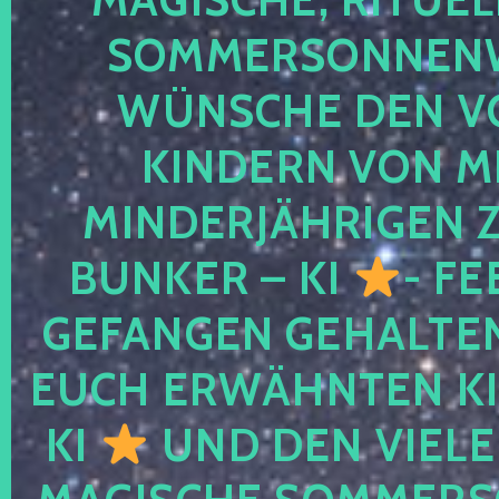
SOMMERSONNEN
WÜNSCHE DEN V
KINDERN VON M
MINDERJÄHRIGEN
BUNKER – KI
- FE
GEFANGEN GEHALTE
EUCH ERWÄHNTEN KI
KI
UND DEN VIELE