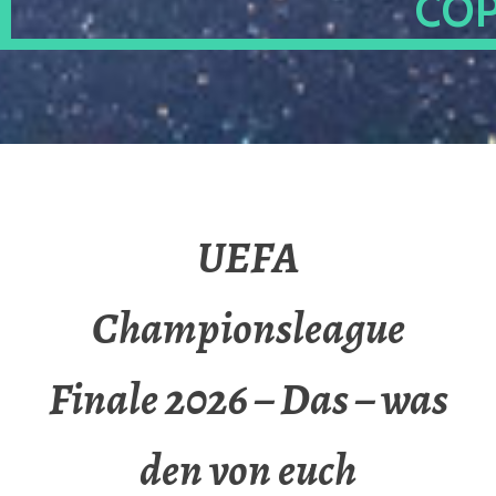
OP
UEFA
Championsleague
Finale 2026 – Das – was
den von euch