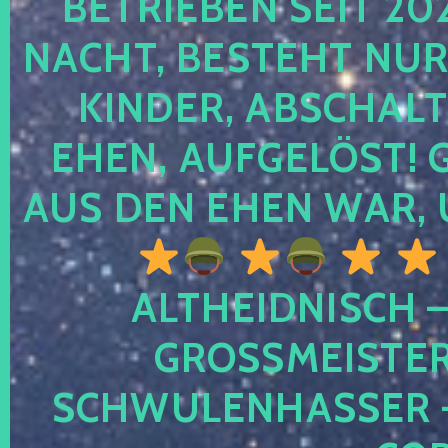
TRIEBEN SEIT 2024
CHT, BESTEHT NUR NO
NDER, ABSCHALTEN
EN, AUFGELÖST! GE
S DEN EHEN WAR, 
ALTHEIDNISCH –
GROSSMEISTER 
CHWULENHASSER – A