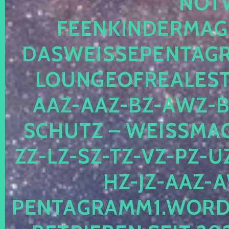
OTWE
EENKINDERMAGIE
ASWEISSEPENTAGRA
OUNGEOFREALESTA
AZ-AAZ-BZ-AWZ-BZ
CHUTZ – WEISSMAGI
-LZ-SZ-TZ-VZ-PZ-UZ-
-JZ-AAZ-AW
NTAGRAMM1.WORDPRE