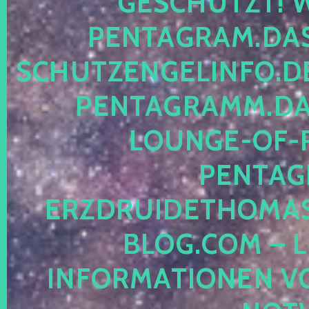
ESCHÜTZT! WE
ENTAGRAM.DAS-
CHUTZENGELINFO.DE,
ENTAGRAMM.DAS
OUNGE-OF-RE
ENTAGR
RZDRUIDETHOMASM
LOG.COM – LE
NFORMATIONEN VON 