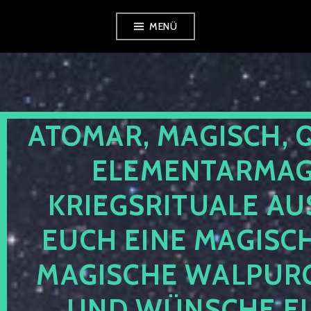
Zum
MENÜ
Inhalt
springen
ATOMAR, MAGISCH, 
ELEMENTARMAGI
KRIEGSRITUALE AU
EUCH EINE MAGISC
MAGISCHE WALPUR
UND WÜNSCHE EU