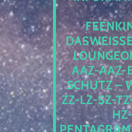
EENKIN
ASWEISSEP
OUNGEOFR
AZ-AAZ-B
CHUTZ – W
-LZ-SZ-TZ-V
-J
NTAGRAMM1.