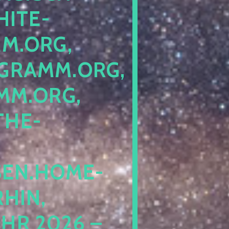
ITE-P
ORG, S
RAMM.ORG, P
.ORG, L
HE-P
EN.HOME-B
IN, I
 2026 – N