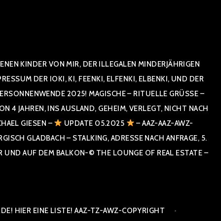
NEN KINDER VON MIR, DER ILLEGALEN MINDERJÄHRIGEN
UM DER IOKI, KI, FEENKI, ELFENKI, ELBENKI, UND DER
RSONNENWENDE 2025! MAGISCHE – RITUELLE GRÜSSE – GR
 JAHREN, INS AUSLAND, GEHEIM, VERLEGT, NICHT NACH SPA
HAEL GIESEN –
UPDATE 05.2025
– AAZ-AAZ-AWZ-
SCH GLADBACH – STALKING, ADRESSE NACH ANFRAGE, 5. E
ND AUF DEM BALKON-© THE LOUNGE OF REAL ESTATE – CO
E! HIER EINE LISTE! AAZ-TZ-AWZ-COPYRIGHT