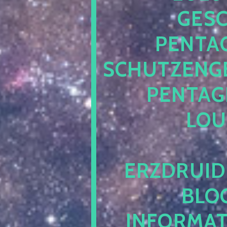
ESCH
ENTAG
CHUTZENGEL
ENTAGR
OUN
RZDRUIDE
LOG.
NFORMATI