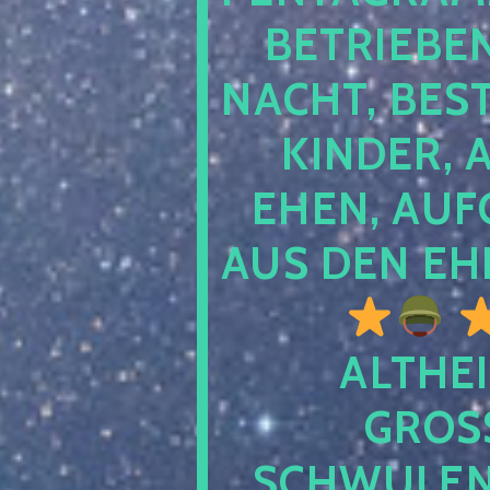
TRIEBEN S
CHT, BESTE
NDER, AB
EN, AUFGE
S DEN EHE
ALTHEI
GROSS
CHWULENHA