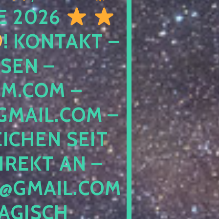
E 2026
! KONTAKT –
SEN –
M.COM –
MAIL.COM –
ICHEN SEIT
IREKT AN –
@GMAIL.COM
GISCH G