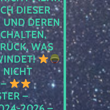
 DIESER NA
ND DEREN KI
ALTEN, EH
CK, WAS AU
INDET!
NICHT
 –
ER – S
4-2026 – C