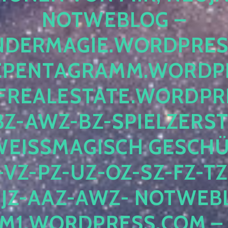
OTWEBLOG – F
DERMAGIE.WORDPRESS.
ENTAGRAMM.WORDPRE
EALESTATE.WORDPRES
Z-AWZ-BZ-SPIELZERSTÖ
EISSMAGISCH GESCHÜTZ
Z-PZ-UZ-OZ-SZ-FZ-TZ-
Z-AAZ-AWZ- NOTWEBLOG
WORDPRESS.COM – NI