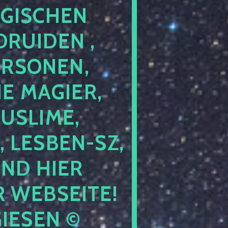
GISCHEN
RUIDEN ,
ERSONEN,
E MAGIER,
USLIME,
 LESBEN-SZ,
IND HIER
 WEBSEITE!
IESEN ©