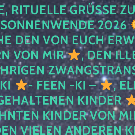
, RITUELLE GRÜSSE ZU
SONNENWENDE 2026
E DEN VON EUCH ER
RN VON MIR
, DEN IL
ÄHRIGEN ZWANGSTRAN
 KI
- FEEN -KI –
, E
GEHALTENEN KINDER
NTEN KINDER VON MI
EN VIELEN ANDEREN K