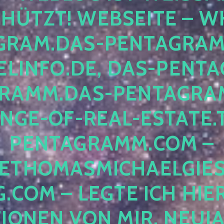
ÜTZT! WEBSEITE – WH
RAM.DAS-PENTAGRAMM.
INFO.DE, DAS-PENTAG
AMM.DAS-PENTAGRAMM
GE-OF-REAL-ESTATE.T
ENTAGRAMM.COM – E
THOMASMICHAELGIES
COM – LEGTE ICH HIERH
ONEN VON MIR, NEUJAHR