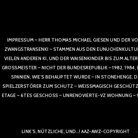
Zum
Inhalt
springen
IMPRESSUM – HERR THOMAS MICHAEL GIESEN UND DER VO
ZWANGSTRANSENKI – STAMMEN AUS DEN EUNUCHENKULTUREN,
VIELEN ANDEREN KI, UND DER WAISENKINDER BIS ZUM ALTE
OSSMEISTER – NICHT DER BUNDESREPUBLIK – 1982, 1984, DOR
NIEN, WIE’S BEHAUPTET WURDE – IN STONEHENGE, DE
SPIELZERSTÖRER ZUM SCHUTZ – WEISSMAGISCH GESCHÜTZT –
TAGE – 6TES GESCHOSS – UNRENOVIERTE-VZ WOHNUNG – WE
LINK’S, NÜTZLICHE, UND…! AAZ-AWZ-COPYRIGHT