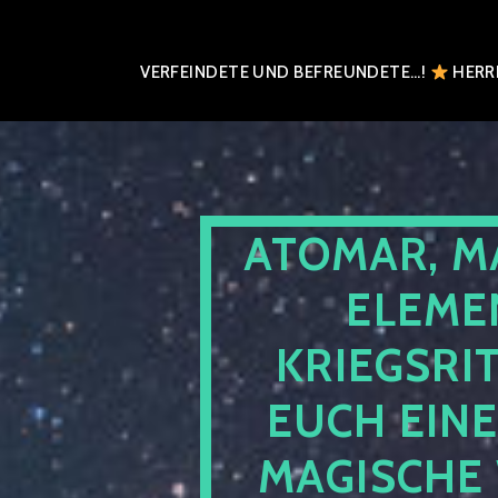
VERFEINDETE UND BEFREUNDETE…!
HERRN
ATOMAR, M
ELEME
KRIEGSRI
EUCH EIN
MAGISCHE