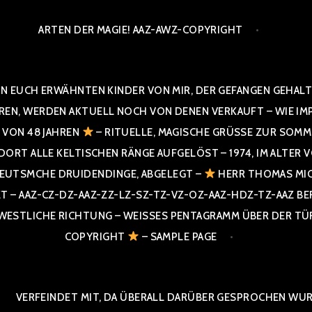
ARTEN DER MAGIE! AAZ-AWZ-COPYRIGHT
N EUCH ERWÄHNTEN KINDER VON MIR, DER GEFANGEN GEHALTE
 WERDEN AKTUELL NOCH VON DENEN VERKAUFT – WIE IMPRESS
R VON 48 JAHREN
– RITUELLE, MAGISCHE GRÜSSE ZUR SOMME
T ALLE KELTISCHEN RÄNGE AUFGELÖST – 1974, IM ALTER VON 4
UTSMCHE DRUIDENDINGE, ABGELEGT –
HERR THOMAS MIC
 AAZ-CZ-DZ-AAZ-ZZ-LZ-SZ-TZ-VZ-OZ-AAZ-HDZ-TZ-AAZ BERGI
STLICHE RICHTUNG – WEISSES PENTAGRAMM ÜBER DER TÜR U
PYRIGHT
– SAMPLE PAGE
VERFEINDET MIT, DA ÜBERALL DARÜBER GESPROCHEN WURD