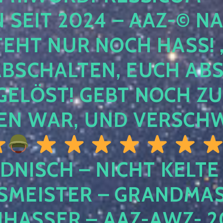
EIT 2024 – AAZ-© NACH
HT NUR NOCH HASS! , U
SCHALTEN, EUCH ABSCH
LÖST! GEBT NOCH ZURÜ
N WAR, UND VERSCHW
DNISCH – NICHT KELTE
MEISTER – GRANDMAST
SSER – AAZ-AWZ- 202