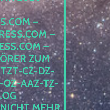
COM – D
SS.COM – L
S.COM – A
RER ZUM S
T-CZ-DZ-ZZ
QZ-AAZ-TZ-HZ
 PE
CHT MEHR BE