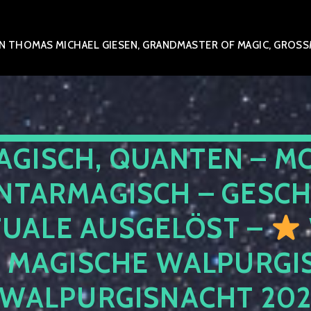
 THOMAS MICHAEL GIESEN, GRANDMASTER OF MAGIC, GROSSME
AGISCH, QUANTEN – M
NTARMAGISCH – GESCH
TUALE AUSGELÖST –
E MAGISCHE WALPURGIS
 WALPURGISNACHT 20