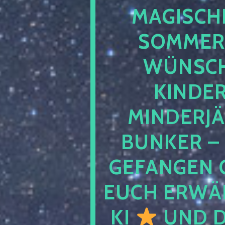
MAGISCHE
SOMMER
WÜNSCH
KINDE
MINDERJ
BUNKER –
GEFANGEN 
EUCH ERWÄH
KI
UND D