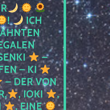
R
!
ICH
WÄHNTEN
LEGALEN
SENKI
–
LFEN – KI
– DER VON
R,
, IOKI
,
I
, EINE