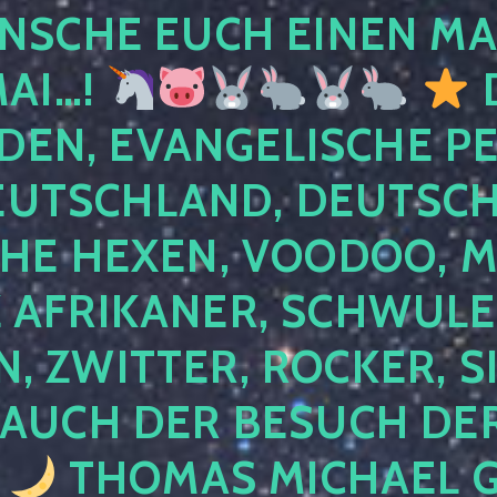
NSCHE EUCH EINEN MA
MAI…!
D
DEN, EVANGELISCHE P
EUTSCHLAND, DEUTSCH
HE HEXEN, VOODOO, M
AFRIKANER, SCHWULE,
, ZWITTER, ROCKER, S
 AUCH DER BESUCH DER
4
THOMAS MICHAEL G