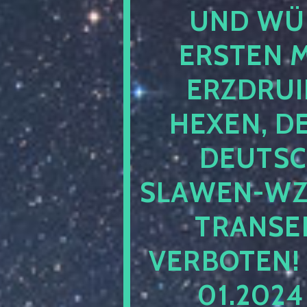
UND WÜ
ERSTEN 
ERZDRUI
HEXEN, D
DEUTSC
SLAWEN-WZ 
TRANSEN
VERBOTEN!
01.202