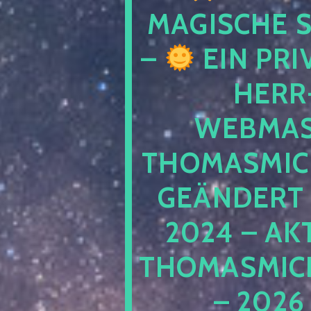
MAGISCHE
–
EIN PRI
HERR
WEBMAS
THOMASMIC
GEÄNDERT 
2024 – AK
THOMASMIC
– 2026