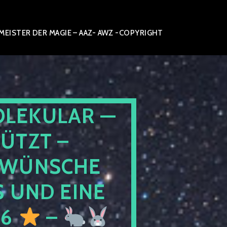
ISTER DER MAGIE – AAZ- AWZ -COPYRIGHT
OLEKULAR —
ÜTZT –
WÜNSCHE
 UND EINE
26
–