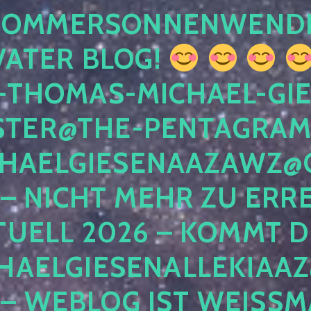
 SOMMERSONNENWEND
VATER BLOG!
-THOMAS-MICHAEL-GIE
TER@THE-PENTAGRAM
HAELGIESENAAZAWZ@G
– NICHT MEHR ZU ERRE
TUELL 2026 – KOMMT D
HAELGIESENALLEKIAAZ
 – WEBLOG IST WEISSMA