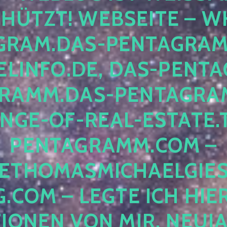
ÜTZT! WEBSEITE – WH
RAM.DAS-PENTAGRAMM.
INFO.DE, DAS-PENTAG
AMM.DAS-PENTAGRAMM
GE-OF-REAL-ESTATE.T
ENTAGRAMM.COM – E
THOMASMICHAELGIES
COM – LEGTE ICH HIERH
ONEN VON MIR, NEUJAHR