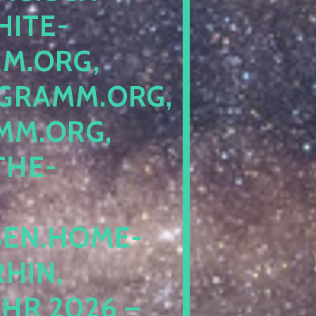
ITE-P
ORG, S
RAMM.ORG, P
.ORG, L
HE-P
EN.HOME-B
IN, I
 2026 – N