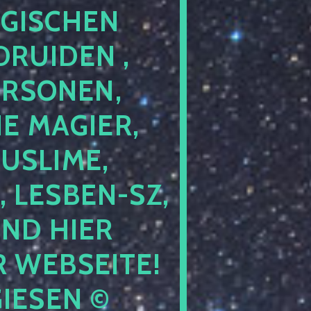
GISCHEN
RUIDEN ,
ERSONEN,
E MAGIER,
USLIME,
 LESBEN-SZ,
IND HIER
 WEBSEITE!
IESEN ©