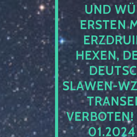
UND WÜ
ERSTEN 
ERZDRUI
HEXEN, D
DEUTSC
SLAWEN-WZ 
TRANSEN
VERBOTEN!
01.202