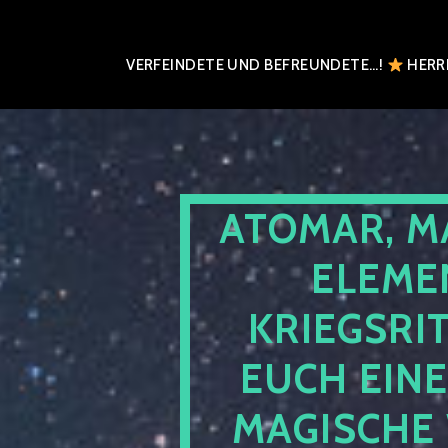
VERFEINDETE UND BEFREUNDETE…!
HERRN
ATOMAR, M
ELEME
KRIEGSRI
EUCH EIN
MAGISCHE