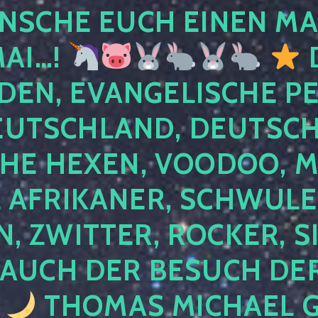
NSCHE EUCH EINEN MA
MAI…!
D
DEN, EVANGELISCHE P
EUTSCHLAND, DEUTSCH
HE HEXEN, VOODOO, M
AFRIKANER, SCHWULE,
, ZWITTER, ROCKER, S
 AUCH DER BESUCH DER
4
THOMAS MICHAEL G