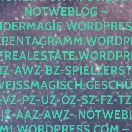
OTWEBLOG – F
DERMAGIE.WORDPRESS.
ENTAGRAMM.WORDPRE
EALESTATE.WORDPRES
Z-AWZ-BZ-SPIELZERSTÖ
EISSMAGISCH GESCHÜTZ
Z-PZ-UZ-OZ-SZ-FZ-TZ-
Z-AAZ-AWZ- NOTWEBLOG
WORDPRESS.COM – NI