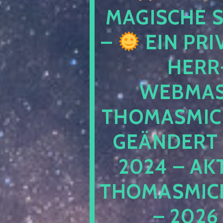
MAGISCHE
–
EIN PRI
HERR
WEBMAS
THOMASMIC
GEÄNDERT 
2024 – AK
THOMASMIC
– 2026