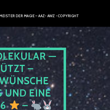
ISTER DER MAGIE – AAZ- AWZ -COPYRIGHT
OLEKULAR —
ÜTZT –
WÜNSCHE
 UND EINE
26
–