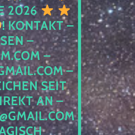
E 2026
! KONTAKT –
SEN –
M.COM –
MAIL.COM –
ICHEN SEIT
IREKT AN –
@GMAIL.COM
GISCH G