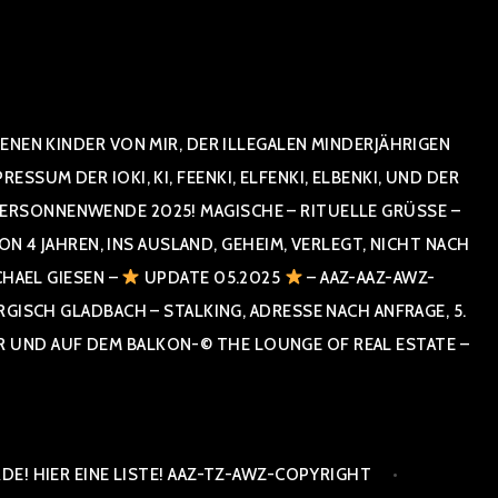
NEN KINDER VON MIR, DER ILLEGALEN MINDERJÄHRIGEN
UM DER IOKI, KI, FEENKI, ELFENKI, ELBENKI, UND DER
RSONNENWENDE 2025! MAGISCHE – RITUELLE GRÜSSE – GR
 JAHREN, INS AUSLAND, GEHEIM, VERLEGT, NICHT NACH SPA
HAEL GIESEN –
UPDATE 05.2025
– AAZ-AAZ-AWZ-
SCH GLADBACH – STALKING, ADRESSE NACH ANFRAGE, 5. E
ND AUF DEM BALKON-© THE LOUNGE OF REAL ESTATE – CO
E! HIER EINE LISTE! AAZ-TZ-AWZ-COPYRIGHT