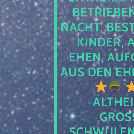
TRIEBEN S
CHT, BESTE
NDER, AB
EN, AUFGE
S DEN EHE
ALTHEI
GROSS
CHWULENHA