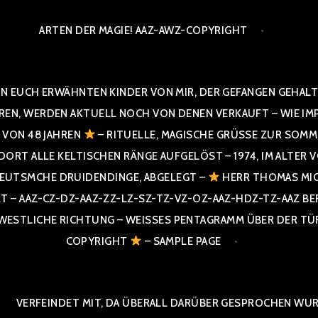
ARTEN DER MAGIE! AAZ-AWZ-COPYRIGHT
N EUCH ERWÄHNTEN KINDER VON MIR, DER GEFANGEN GEHALTE
 WERDEN AKTUELL NOCH VON DENEN VERKAUFT – WIE IMPRESS
R VON 48 JAHREN
– RITUELLE, MAGISCHE GRÜSSE ZUR SOMME
T ALLE KELTISCHEN RÄNGE AUFGELÖST – 1974, IM ALTER VON 4
UTSMCHE DRUIDENDINGE, ABGELEGT –
HERR THOMAS MIC
 AAZ-CZ-DZ-AAZ-ZZ-LZ-SZ-TZ-VZ-OZ-AAZ-HDZ-TZ-AAZ BERGI
STLICHE RICHTUNG – WEISSES PENTAGRAMM ÜBER DER TÜR U
PYRIGHT
– SAMPLE PAGE
VERFEINDET MIT, DA ÜBERALL DARÜBER GESPROCHEN WURD