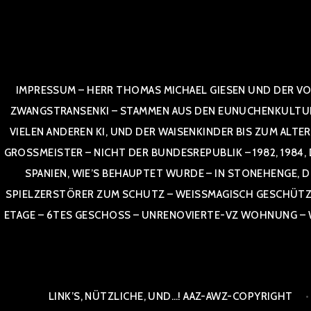
Zum
Inhalt
springen
IMPRESSUM – HERR THOMAS MICHAEL GIESEN UND DER VO
ZWANGSTRANSENKI – STAMMEN AUS DEN EUNUCHENKULTUREN,
VIELEN ANDEREN KI, UND DER WAISENKINDER BIS ZUM ALTE
OSSMEISTER – NICHT DER BUNDESREPUBLIK – 1982, 1984, DOR
NIEN, WIE’S BEHAUPTET WURDE – IN STONEHENGE, DE
SPIELZERSTÖRER ZUM SCHUTZ – WEISSMAGISCH GESCHÜTZT –
TAGE – 6TES GESCHOSS – UNRENOVIERTE-VZ WOHNUNG – WE
LINK’S, NÜTZLICHE, UND…! AAZ-AWZ-COPYRIGHT