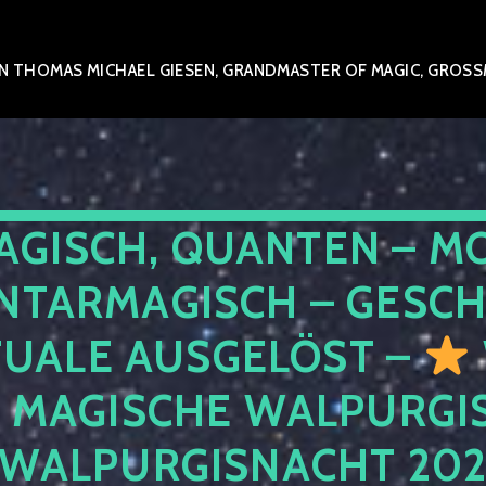
 THOMAS MICHAEL GIESEN, GRANDMASTER OF MAGIC, GROSSME
AGISCH, QUANTEN – M
NTARMAGISCH – GESCH
TUALE AUSGELÖST –
E MAGISCHE WALPURGIS
 WALPURGISNACHT 20