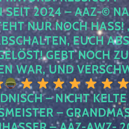
EIT 2024 – AAZ-© NACH
HT NUR NOCH HASS! , U
SCHALTEN, EUCH ABSCH
LÖST! GEBT NOCH ZURÜ
N WAR, UND VERSCHW
DNISCH – NICHT KELTE
MEISTER – GRANDMAST
SSER – AAZ-AWZ- 202