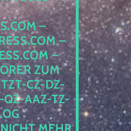
COM – D
SS.COM – L
S.COM – A
RER ZUM S
T-CZ-DZ-ZZ
QZ-AAZ-TZ-HZ
 PE
CHT MEHR BE