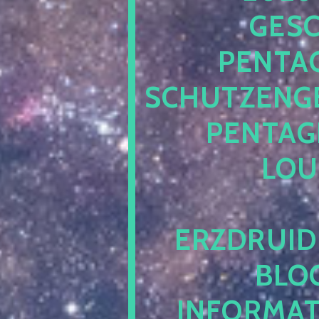
ESCH
ENTAG
CHUTZENGEL
ENTAGR
OUN
RZDRUIDE
LOG.
NFORMATI