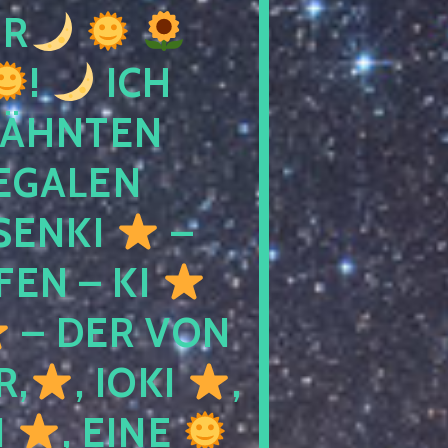
R
!
ICH
WÄHNTEN
LEGALEN
SENKI
–
LFEN – KI
– DER VON
R,
, IOKI
,
I
, EINE