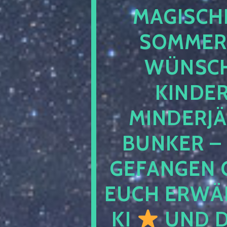
MAGISCHE
SOMMER
WÜNSCH
KINDE
MINDERJ
BUNKER –
GEFANGEN 
EUCH ERWÄH
KI
UND D