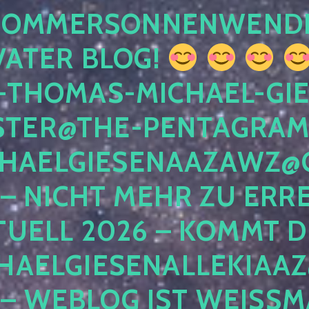
 SOMMERSONNENWEND
VATER BLOG!
-THOMAS-MICHAEL-GIE
TER@THE-PENTAGRAM
HAELGIESENAAZAWZ@G
– NICHT MEHR ZU ERRE
TUELL 2026 – KOMMT D
HAELGIESENALLEKIAAZ
 – WEBLOG IST WEISSMA