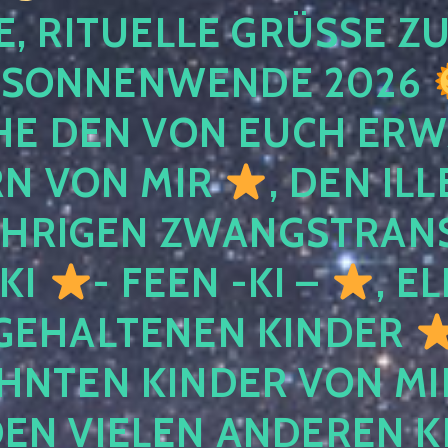
, RITUELLE GRÜSSE ZU
SONNENWENDE 2026
E DEN VON EUCH ER
RN VON MIR
, DEN IL
ÄHRIGEN ZWANGSTRAN
 KI
- FEEN -KI –
, E
GEHALTENEN KINDER
NTEN KINDER VON MI
EN VIELEN ANDEREN K