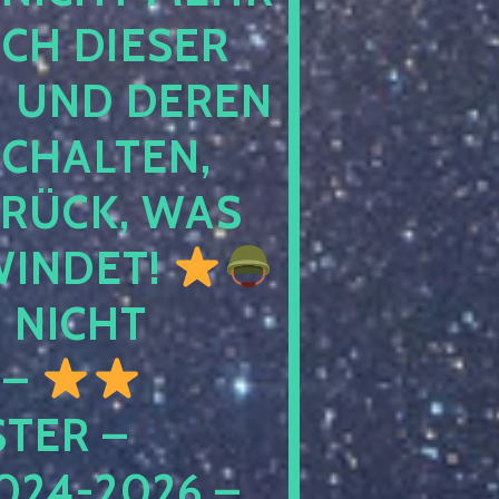
 DIESER NA
ND DEREN KI
ALTEN, EH
CK, WAS AU
INDET!
NICHT
 –
ER – S
4-2026 – C