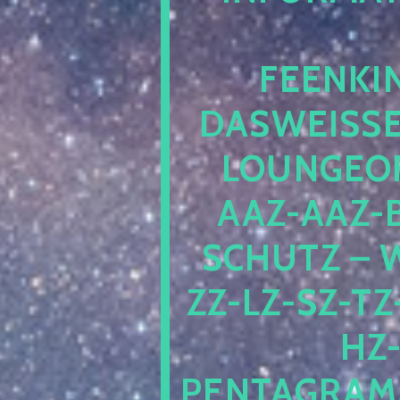
EENKIN
ASWEISSEP
OUNGEOFR
AZ-AAZ-B
CHUTZ – W
-LZ-SZ-TZ-V
-J
NTAGRAMM1.