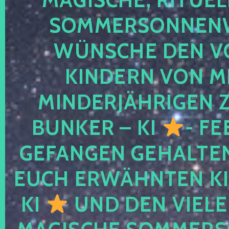
SOMMERSONNEN
WÜNSCHE DEN V
KINDERN VON M
MINDERJÄHRIGEN
BUNKER – KI
- FE
GEFANGEN GEHALTE
EUCH ERWÄHNTEN KI
KI
UND DEN VIELE