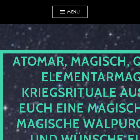
Zum
MENÜ
Inhalt
springen
ATOMAR, MAGISCH, 
ELEMENTARMAGI
KRIEGSRITUALE AU
EUCH EINE MAGISC
MAGISCHE WALPUR
UND WÜNSCHE EU