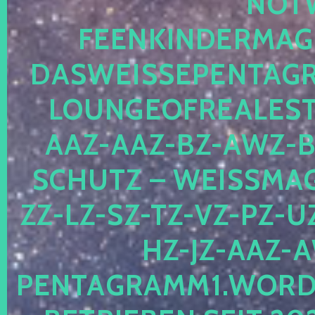
OTWE
EENKINDERMAGIE
ASWEISSEPENTAGRA
OUNGEOFREALESTA
AZ-AAZ-BZ-AWZ-BZ
CHUTZ – WEISSMAGI
-LZ-SZ-TZ-VZ-PZ-UZ-
-JZ-AAZ-AW
NTAGRAMM1.WORDPRE