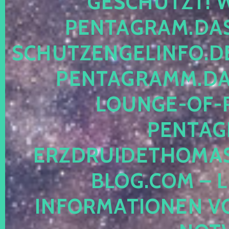
ESCHÜTZT! WE
ENTAGRAM.DAS-
CHUTZENGELINFO.DE,
ENTAGRAMM.DAS
OUNGE-OF-RE
ENTAGR
RZDRUIDETHOMASM
LOG.COM – LE
NFORMATIONEN VON 