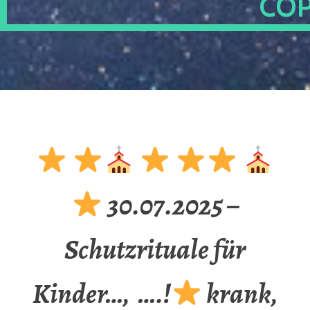
OP
30.07.2025 –
Schutzrituale für
Kinder…, ….!
krank,