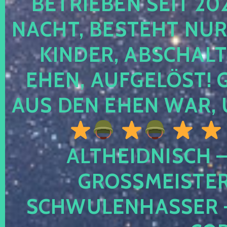
TRIEBEN SEIT 2024
CHT, BESTEHT NUR NO
NDER, ABSCHALTEN
EN, AUFGELÖST! GE
S DEN EHEN WAR, 
ALTHEIDNISCH –
GROSSMEISTER 
CHWULENHASSER – A