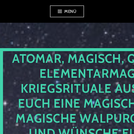
Zum
MENÜ
Inhalt
springen
ATOMAR, MAGISCH, 
ELEMENTARMAGI
KRIEGSRITUALE AU
EUCH EINE MAGISC
MAGISCHE WALPUR
UND WÜNSCHE EU