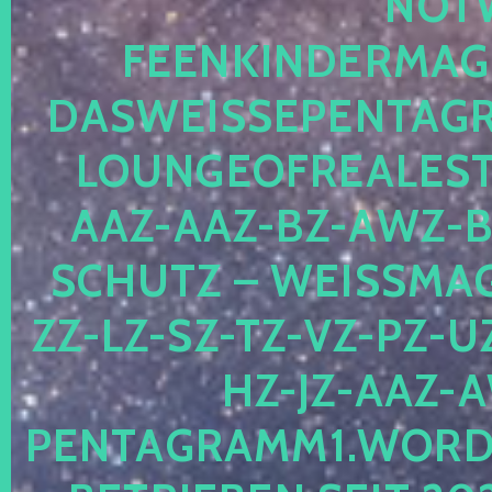
OTWE
EENKINDERMAGIE
ASWEISSEPENTAGRA
OUNGEOFREALESTA
AZ-AAZ-BZ-AWZ-BZ
CHUTZ – WEISSMAGI
-LZ-SZ-TZ-VZ-PZ-UZ-
-JZ-AAZ-AW
NTAGRAMM1.WORDPRE