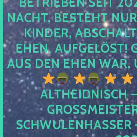
TRIEBEN SEIT 2024
CHT, BESTEHT NUR NO
NDER, ABSCHALTEN
EN, AUFGELÖST! GE
S DEN EHEN WAR, 
ALTHEIDNISCH –
GROSSMEISTER 
CHWULENHASSER – A