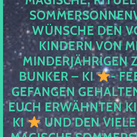
SOMMERSONNEN
WÜNSCHE DEN V
KINDERN VON M
MINDERJÄHRIGEN
BUNKER – KI
- FE
GEFANGEN GEHALTE
EUCH ERWÄHNTEN KI
KI
UND DEN VIELE