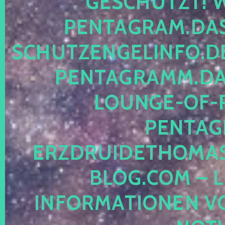
ESCHÜTZT! WE
ENTAGRAM.DAS-
CHUTZENGELINFO.DE,
ENTAGRAMM.DAS
OUNGE-OF-RE
ENTAGR
RZDRUIDETHOMASM
LOG.COM – LE
NFORMATIONEN VON 