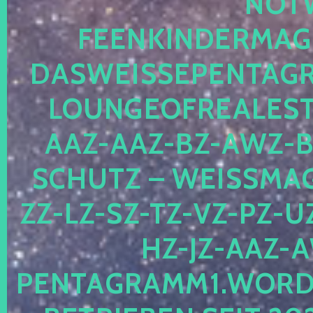
OTWE
EENKINDERMAGIE
ASWEISSEPENTAGRA
OUNGEOFREALESTA
AZ-AAZ-BZ-AWZ-BZ
CHUTZ – WEISSMAGI
-LZ-SZ-TZ-VZ-PZ-UZ-
-JZ-AAZ-AW
NTAGRAMM1.WORDPRE