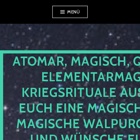
Zum
MENÜ
Inhalt
springen
ATOMAR, MAGISCH, 
ELEMENTARMAGI
KRIEGSRITUALE AU
EUCH EINE MAGISC
MAGISCHE WALPUR
UND WÜNSCHE EU