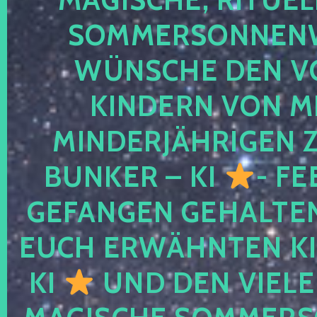
SOMMERSONNEN
WÜNSCHE DEN V
KINDERN VON M
MINDERJÄHRIGEN
BUNKER – KI
- FE
GEFANGEN GEHALTE
EUCH ERWÄHNTEN KI
KI
UND DEN VIELE