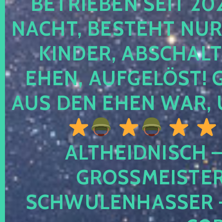
TRIEBEN SEIT 2024
CHT, BESTEHT NUR NO
NDER, ABSCHALTEN
EN, AUFGELÖST! GE
S DEN EHEN WAR, 
ALTHEIDNISCH –
GROSSMEISTER 
CHWULENHASSER – A