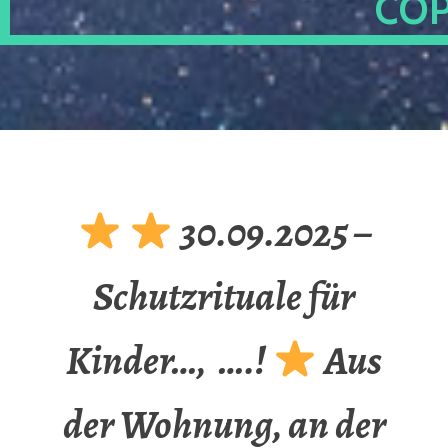
OP
30.09.2025 –
Schutzrituale für
Kinder…, ….!
Aus
der Wohnung, an der