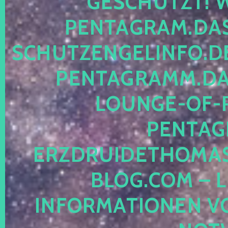
ESCHÜTZT! WE
ENTAGRAM.DAS-
CHUTZENGELINFO.DE,
ENTAGRAMM.DAS
OUNGE-OF-RE
ENTAGR
RZDRUIDETHOMASM
LOG.COM – LE
NFORMATIONEN VON 