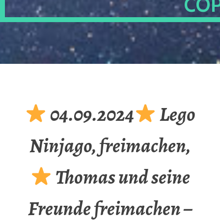
OP
04.09.2024
Lego
Ninjago, freimachen,
Thomas und seine
Freunde freimachen –