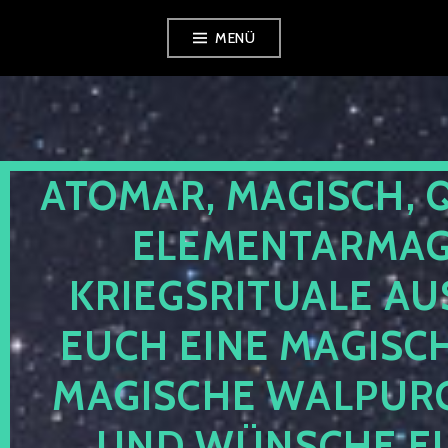
Zum
MENÜ
Inhalt
springen
ATOMAR, MAGISCH, 
ELEMENTARMAGI
KRIEGSRITUALE AU
EUCH EINE MAGISC
MAGISCHE WALPUR
UND WÜNSCHE EU