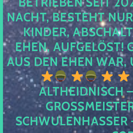
TRIEBEN SEIT 2024
CHT, BESTEHT NUR NO
NDER, ABSCHALTEN
EN, AUFGELÖST! GE
S DEN EHEN WAR, 
ALTHEIDNISCH –
GROSSMEISTER 
CHWULENHASSER – A