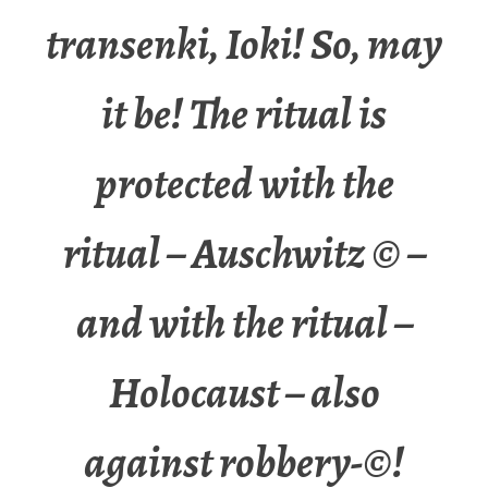
transenki, Ioki! So, may
it be! The ritual is
protected with the
ritual – Auschwitz © –
and with the ritual –
Holocaust – also
against robbery-©!