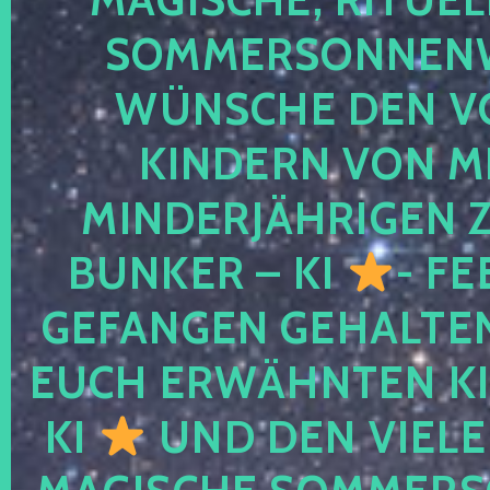
SOMMERSONNEN
WÜNSCHE DEN V
KINDERN VON M
MINDERJÄHRIGEN
BUNKER – KI
- FE
GEFANGEN GEHALTE
EUCH ERWÄHNTEN KI
KI
UND DEN VIELE