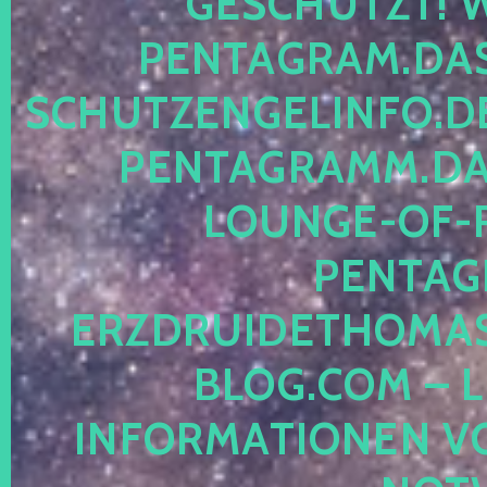
ESCHÜTZT! WE
ENTAGRAM.DAS-
CHUTZENGELINFO.DE,
ENTAGRAMM.DAS
OUNGE-OF-RE
ENTAGR
RZDRUIDETHOMASM
LOG.COM – LE
NFORMATIONEN VON 