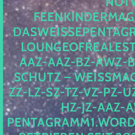
OTWE
EENKINDERMAGIE
ASWEISSEPENTAGRA
OUNGEOFREALESTA
AZ-AAZ-BZ-AWZ-BZ
CHUTZ – WEISSMAGI
-LZ-SZ-TZ-VZ-PZ-UZ-
-JZ-AAZ-AW
NTAGRAMM1.WORDPRE