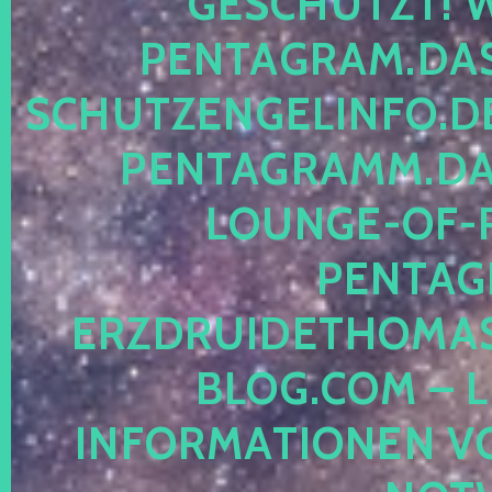
ESCHÜTZT! WE
ENTAGRAM.DAS-
CHUTZENGELINFO.DE,
ENTAGRAMM.DAS
OUNGE-OF-RE
ENTAGR
RZDRUIDETHOMASM
LOG.COM – LE
NFORMATIONEN VON 