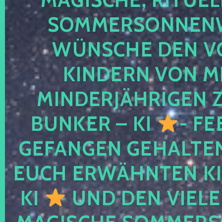
SOMMERSONNEN
WÜNSCHE DEN V
KINDERN VON M
MINDERJÄHRIGEN
BUNKER – KI
- FE
GEFANGEN GEHALTE
EUCH ERWÄHNTEN KI
KI
UND DEN VIELE