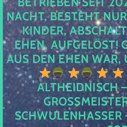
TRIEBEN SEIT 2024
CHT, BESTEHT NUR NO
NDER, ABSCHALTEN
EN, AUFGELÖST! GE
S DEN EHEN WAR, 
ALTHEIDNISCH –
GROSSMEISTER 
CHWULENHASSER – A