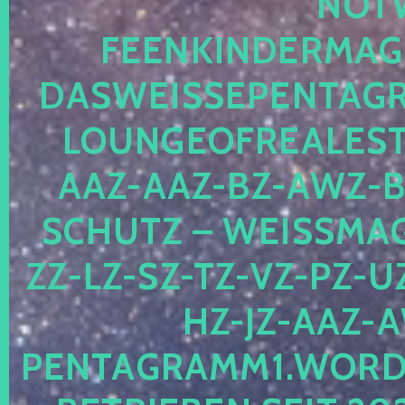
OTWE
EENKINDERMAGIE
ASWEISSEPENTAGRA
OUNGEOFREALESTA
AZ-AAZ-BZ-AWZ-BZ
CHUTZ – WEISSMAGI
-LZ-SZ-TZ-VZ-PZ-UZ-
-JZ-AAZ-AW
NTAGRAMM1.WORDPRE