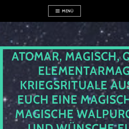
Zum
MENÜ
Inhalt
springen
ATOMAR, MAGISCH, 
ELEMENTARMAGI
KRIEGSRITUALE AU
EUCH EINE MAGISC
MAGISCHE WALPUR
UND WÜNSCHE EU