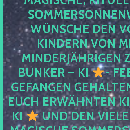
SOMMERSONNEN
WÜNSCHE DEN V
KINDERN VON M
MINDERJÄHRIGEN
BUNKER – KI
- FE
GEFANGEN GEHALTE
EUCH ERWÄHNTEN KI
KI
UND DEN VIELE