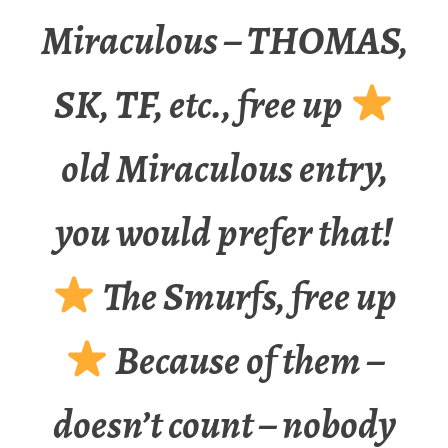
Miraculous – THOMAS,
SK, TF, etc., free up
old Miraculous entry,
you would prefer that!
The Smurfs, free up
Because of them –
doesn’t count – nobody