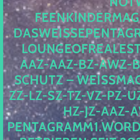
OTWE
EENKINDERMAGIE
ASWEISSEPENTAGRA
OUNGEOFREALESTA
AZ-AAZ-BZ-AWZ-BZ
CHUTZ – WEISSMAGI
-LZ-SZ-TZ-VZ-PZ-UZ-
-JZ-AAZ-AW
NTAGRAMM1.WORDPRE