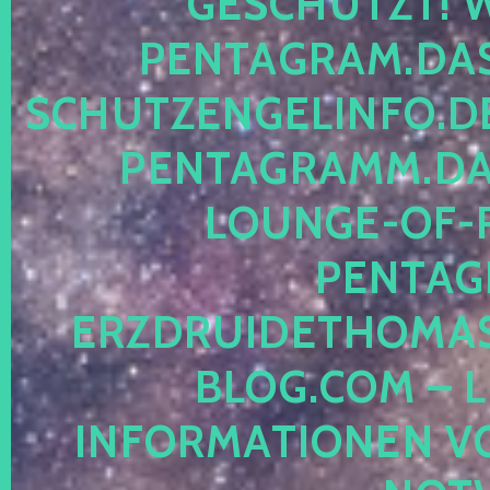
ESCHÜTZT! WE
ENTAGRAM.DAS-
CHUTZENGELINFO.DE,
ENTAGRAMM.DAS
OUNGE-OF-RE
ENTAGR
RZDRUIDETHOMASM
LOG.COM – LE
NFORMATIONEN VON 