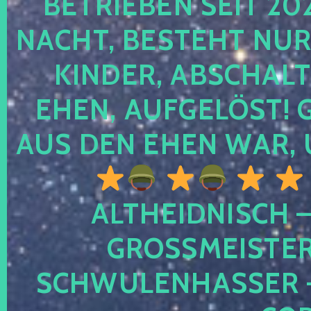
TRIEBEN SEIT 2024
CHT, BESTEHT NUR NO
NDER, ABSCHALTEN
EN, AUFGELÖST! GE
S DEN EHEN WAR, 
ALTHEIDNISCH –
GROSSMEISTER 
CHWULENHASSER – A