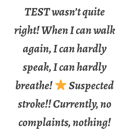
TEST wasn’t quite
right! When I can walk
again, I can hardly
speak, I can hardly
breathe!
Suspected
stroke!! Currently, no
complaints, nothing!