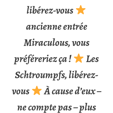
libérez-vous
ancienne entrée
Miraculous, vous
préféreriez ça !
Les
Schtroumpfs, libérez-
vous
À cause d’eux –
ne compte pas – plus