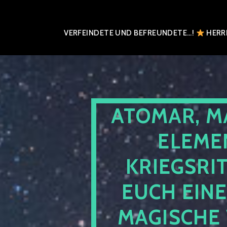
VERFEINDETE UND BEFREUNDETE…!
HERRN
ATOMAR, M
ELEME
KRIEGSRI
EUCH EIN
MAGISCHE