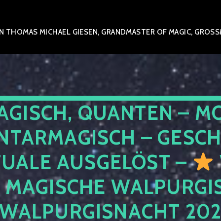
 THOMAS MICHAEL GIESEN, GRANDMASTER OF MAGIC, GROSSME
AGISCH, QUANTEN – M
NTARMAGISCH – GESCH
TUALE AUSGELÖST –
E MAGISCHE WALPURGIS
 WALPURGISNACHT 20