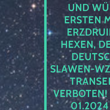
UND WÜ
ERSTEN 
ERZDRUI
HEXEN, D
DEUTSC
SLAWEN-WZ 
TRANSEN
VERBOTEN!
01.202