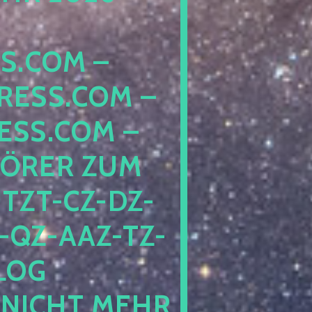
COM – D
SS.COM – L
S.COM – A
RER ZUM S
T-CZ-DZ-ZZ
QZ-AAZ-TZ-HZ
 PE
CHT MEHR BE