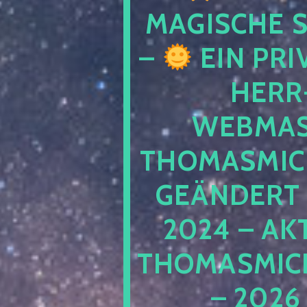
MAGISCHE
–
EIN PRI
HERR
WEBMAS
THOMASMIC
GEÄNDERT 
2024 – AK
THOMASMIC
– 2026