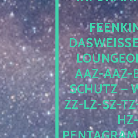
EENKIN
ASWEISSEP
OUNGEOFR
AZ-AAZ-B
CHUTZ – W
-LZ-SZ-TZ-V
-J
NTAGRAMM1.