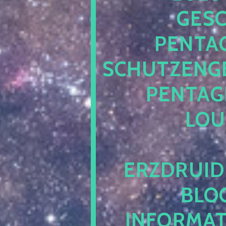
ESCH
ENTAG
CHUTZENGEL
ENTAGR
OUN
RZDRUIDE
LOG.
NFORMATI