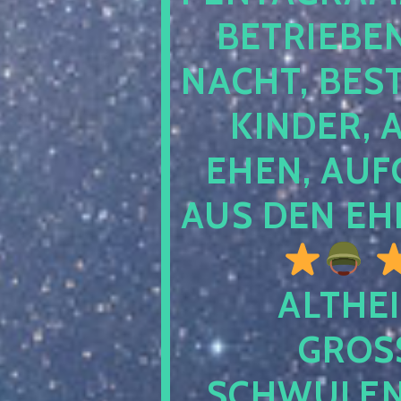
TRIEBEN S
CHT, BESTE
NDER, AB
EN, AUFGE
S DEN EHE
ALTHEI
GROSS
CHWULENHA