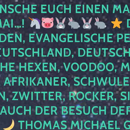
NSCHE EUCH EINEN MA
MAI…!
D
DEN, EVANGELISCHE P
EUTSCHLAND, DEUTSCH
HE HEXEN, VOODOO, M
AFRIKANER, SCHWULE,
, ZWITTER, ROCKER, S
 AUCH DER BESUCH DER
4
THOMAS MICHAEL G