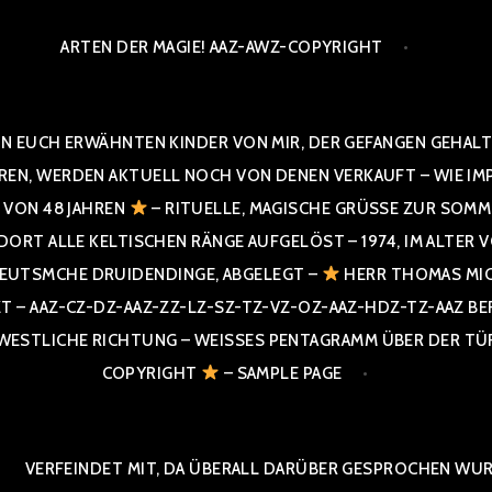
ARTEN DER MAGIE! AAZ-AWZ-COPYRIGHT
N EUCH ERWÄHNTEN KINDER VON MIR, DER GEFANGEN GEHALTE
 WERDEN AKTUELL NOCH VON DENEN VERKAUFT – WIE IMPRESS
R VON 48 JAHREN
– RITUELLE, MAGISCHE GRÜSSE ZUR SOMME
T ALLE KELTISCHEN RÄNGE AUFGELÖST – 1974, IM ALTER VON 4
UTSMCHE DRUIDENDINGE, ABGELEGT –
HERR THOMAS MIC
 AAZ-CZ-DZ-AAZ-ZZ-LZ-SZ-TZ-VZ-OZ-AAZ-HDZ-TZ-AAZ BERGI
STLICHE RICHTUNG – WEISSES PENTAGRAMM ÜBER DER TÜR U
PYRIGHT
– SAMPLE PAGE
VERFEINDET MIT, DA ÜBERALL DARÜBER GESPROCHEN WURD