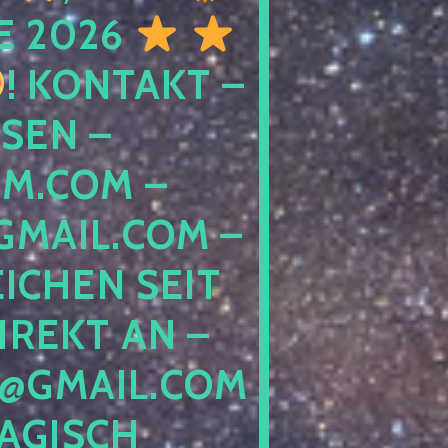
E 2026
! KONTAKT –
SEN –
M.COM –
MAIL.COM –
ICHEN SEIT
IREKT AN –
@GMAIL.COM
GISCH G