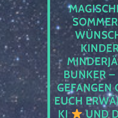
MAGISCHE
SOMMER
WÜNSCH
KINDE
MINDERJ
BUNKER –
GEFANGEN 
EUCH ERWÄH
KI
UND D