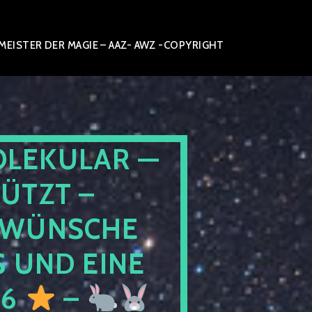
ISTER DER MAGIE – AAZ- AWZ -COPYRIGHT
OLEKULAR —
ÜTZT –
WÜNSCHE
 UND EINE
26
–