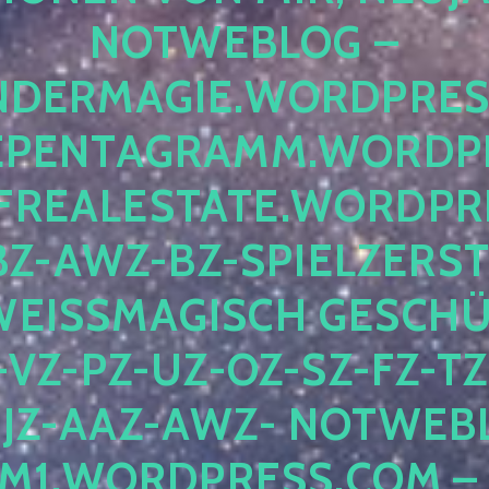
OTWEBLOG – F
DERMAGIE.WORDPRESS.
ENTAGRAMM.WORDPRE
EALESTATE.WORDPRES
Z-AWZ-BZ-SPIELZERSTÖ
EISSMAGISCH GESCHÜTZ
Z-PZ-UZ-OZ-SZ-FZ-TZ-
Z-AAZ-AWZ- NOTWEBLOG
WORDPRESS.COM – NI