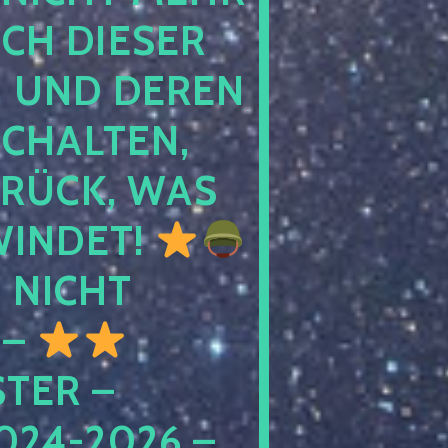
 DIESER NA
ND DEREN KI
ALTEN, EH
CK, WAS AU
INDET!
NICHT
 –
ER – S
4-2026 – C