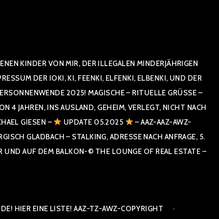
NEN KINDER VON MIR, DER ILLEGALEN MINDERJÄHRIGEN
UM DER IOKI, KI, FEENKI, ELFENKI, ELBENKI, UND DER
RSONNENWENDE 2025! MAGISCHE – RITUELLE GRÜSSE – GR
 JAHREN, INS AUSLAND, GEHEIM, VERLEGT, NICHT NACH SPA
HAEL GIESEN –
UPDATE 05.2025
– AAZ-AAZ-AWZ-
SCH GLADBACH – STALKING, ADRESSE NACH ANFRAGE, 5. E
ND AUF DEM BALKON-© THE LOUNGE OF REAL ESTATE – CO
E! HIER EINE LISTE! AAZ-TZ-AWZ-COPYRIGHT