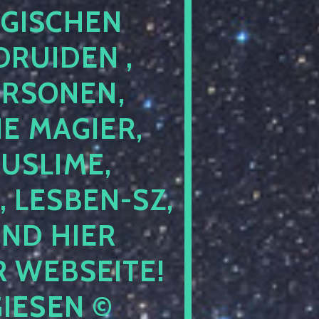
GISCHEN
RUIDEN ,
ERSONEN,
E MAGIER,
USLIME,
 LESBEN-SZ,
IND HIER
 WEBSEITE!
IESEN ©