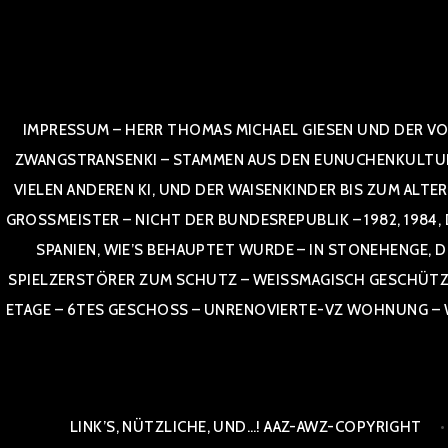
Zum
Inhalt
springen
IMPRESSUM – HERR THOMAS MICHAEL GIESEN UND DER VO
ZWANGSTRANSENKI – STAMMEN AUS DEN EUNUCHENKULTUREN,
VIELEN ANDEREN KI, UND DER WAISENKINDER BIS ZUM ALTE
OSSMEISTER – NICHT DER BUNDESREPUBLIK – 1982, 1984, DOR
NIEN, WIE’S BEHAUPTET WURDE – IN STONEHENGE, DE
SPIELZERSTÖRER ZUM SCHUTZ – WEISSMAGISCH GESCHÜTZT –
TAGE – 6TES GESCHOSS – UNRENOVIERTE-VZ WOHNUNG – WE
LINK’S, NÜTZLICHE, UND…! AAZ-AWZ-COPYRIGHT