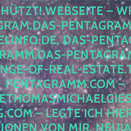
ÜTZT! WEBSEITE – WH
RAM.DAS-PENTAGRAMM.
INFO.DE, DAS-PENTAG
AMM.DAS-PENTAGRAMM
GE-OF-REAL-ESTATE.T
ENTAGRAMM.COM – E
THOMASMICHAELGIES
COM – LEGTE ICH HIERH
ONEN VON MIR, NEUJAHR