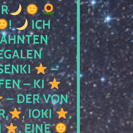
R
!
ICH
WÄHNTEN
LEGALEN
SENKI
–
LFEN – KI
– DER VON
R,
, IOKI
,
I
, EINE