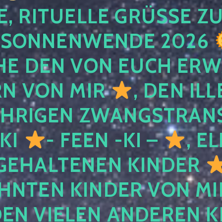
, RITUELLE GRÜSSE ZU
SONNENWENDE 2026
E DEN VON EUCH ER
RN VON MIR
, DEN IL
ÄHRIGEN ZWANGSTRAN
 KI
- FEEN -KI –
, E
GEHALTENEN KINDER
NTEN KINDER VON MI
EN VIELEN ANDEREN K