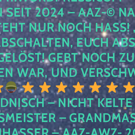
EIT 2024 – AAZ-© NACH
HT NUR NOCH HASS! , U
SCHALTEN, EUCH ABSCH
LÖST! GEBT NOCH ZURÜ
N WAR, UND VERSCHW
DNISCH – NICHT KELTE
MEISTER – GRANDMAST
SSER – AAZ-AWZ- 202