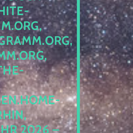
ITE-P
ORG, S
RAMM.ORG, P
.ORG, L
HE-P
EN.HOME-B
IN, I
 2026 – N