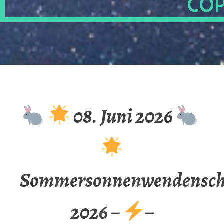
OP
08. Juni 2026
Sommersonnenwendenschu
2026 –
–