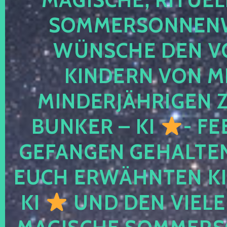
SOMMERSONNEN
WÜNSCHE DEN V
KINDERN VON M
MINDERJÄHRIGEN
BUNKER – KI
- FE
GEFANGEN GEHALTE
EUCH ERWÄHNTEN KI
KI
UND DEN VIELE