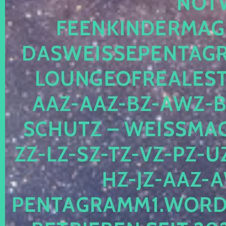
OTWE
EENKINDERMAGIE
ASWEISSEPENTAGRA
OUNGEOFREALESTA
AZ-AAZ-BZ-AWZ-BZ
CHUTZ – WEISSMAGI
-LZ-SZ-TZ-VZ-PZ-UZ-
-JZ-AAZ-AW
NTAGRAMM1.WORDPRE