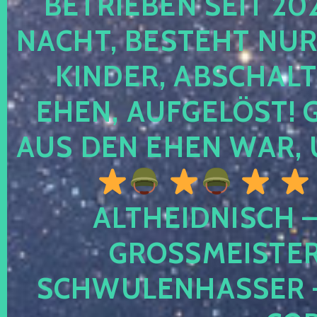
TRIEBEN SEIT 2024
CHT, BESTEHT NUR NO
NDER, ABSCHALTEN
EN, AUFGELÖST! GE
S DEN EHEN WAR, 
ALTHEIDNISCH –
GROSSMEISTER 
CHWULENHASSER – A