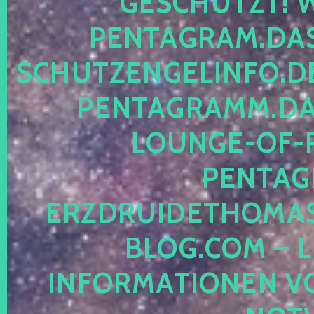
ESCHÜTZT! WE
ENTAGRAM.DAS-
CHUTZENGELINFO.DE,
ENTAGRAMM.DAS
OUNGE-OF-RE
ENTAGR
RZDRUIDETHOMASM
LOG.COM – LE
NFORMATIONEN VON 