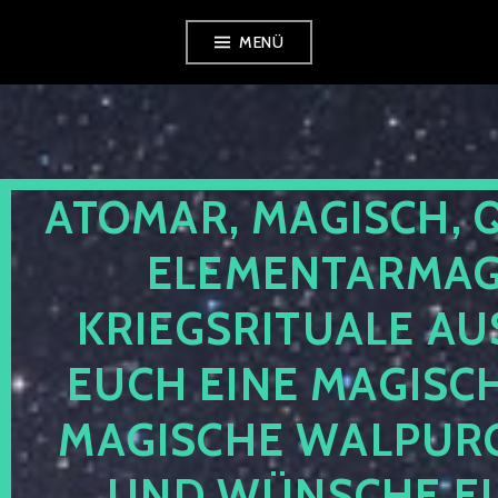
Zum
MENÜ
Inhalt
springen
ATOMAR, MAGISCH, 
ELEMENTARMAGI
KRIEGSRITUALE AU
EUCH EINE MAGISC
MAGISCHE WALPUR
UND WÜNSCHE EU