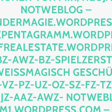
TWEBLOG – FE
ERMAGIE.WORDPRESS.C
NTAGRAMM.WORDPRES
ALESTATE.WORDPRESS
-AWZ-BZ-SPIELZERSTÖR
ISSMAGISCH GESCHÜTZT
-PZ-UZ-OZ-SZ-FZ-TZ-Q
-AAZ-AWZ- NOTWEBLOG 
ORDPRESS.COM – NIC