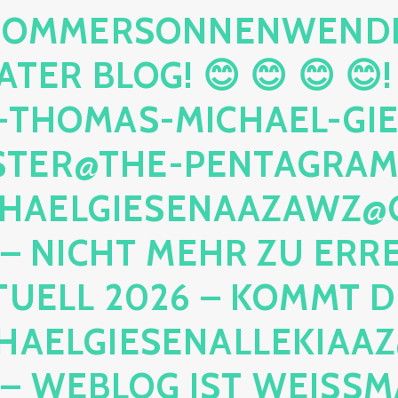
OMMERSONNENWENDE 20
TER BLOG! 😊 😊 😊 😊!
THOMAS-MICHAEL-GIESE
ER@THE-PENTAGRAMM.
AELGIESENAAZAWZ@GMA
 NICHT MEHR ZU ERREIC
UELL 2026 – KOMMT DIR
ELGIESENALLEKIAAZ@
 WEBLOG IST WEISSMAG