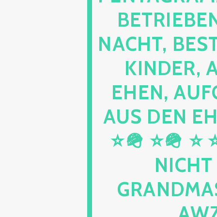
RIEBEN SE
HT, BESTEH
DER, ABS
N, AUFGEL
DEN EHEN 
⭐🪖 ⭐ ⭐ ⭐ 
HT KEL
DMASTER 
202