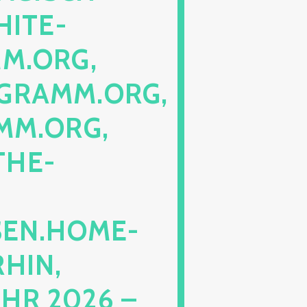
TE-PE
RG, SC
AMM.ORG, PE
ORG, LO
E-PE
N.HOME-BL
N, IN
2026 – NO