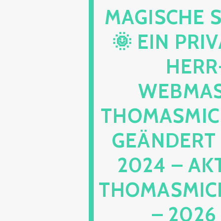
AGISCHE S
 EIN PRIVA
ERR-
EBMAST
HOMASMICH
EÄNDERT –
024 – AKT
HOMASMICHA
2026 –