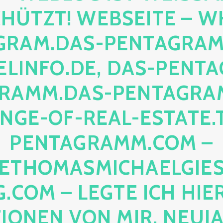
TZT! WEBSEITE – WHI
AM.DAS-PENTAGRAMM.O
NFO.DE, DAS-PENTAGR
MM.DAS-PENTAGRAMM.
E-OF-REAL-ESTATE.TH
NTAGRAMM.COM – ER
HOMASMICHAELGIESE
OM – LEGTE ICH HIERHI
NEN VON MIR, NEUJAHR 