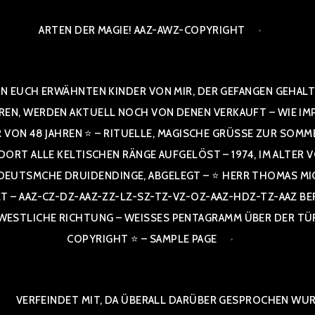
ARTEN DER MAGIE! AAZ-AWZ-COPYRIGHT
N EUCH ERWÄHNTEN KINDER VON MIR, DER GEFANGEN GEHALTE
 WERDEN AKTUELL NOCH VON DENEN VERKAUFT – WIE IMPRESS
R VON 48 JAHREN ⭐ – RITUELLE, MAGISCHE GRÜSSE ZUR SOMM
T ALLE KELTISCHEN RÄNGE AUFGELÖST – 1974, IM ALTER VON 4
TSMCHE DRUIDENDINGE, ABGELEGT – ⭐ HERR THOMAS MICHAEL
Z-CZ-DZ-AAZ-ZZ-LZ-SZ-TZ-VZ-OZ-AAZ-HDZ-TZ-AAZ BERGISCH
ICHE RICHTUNG – WEISSES PENTAGRAMM ÜBER DER TÜR UND 
IGHT ⭐ – SAMPLE PAGE
VERFEINDET MIT, DA ÜBERALL DARÜBER GESPROCHEN WURD