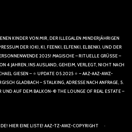
NEN KINDER VON MIR, DER ILLEGALEN MINDERJÄHRIGEN
UM DER IOKI, KI, FEENKI, ELFENKI, ELBENKI, UND DER
ERSONNENWENDE 2025! MAGISCHE – RITUELLE GRÜSSE – GR
 JAHREN, INS AUSLAND, GEHEIM, VERLEGT, NICHT NACH SPA
 GIESEN – ⭐ UPDATE 05.2025 ⭐ – AAZ-AAZ-AWZ-SPI
 GLADBACH – STALKING, ADRESSE NACH ANFRAGE, 5. ETAG
AUF DEM BALKON-© THE LOUNGE OF REAL ESTATE – COPYR
E! HIER EINE LISTE! AAZ-TZ-AWZ-COPYRIGHT