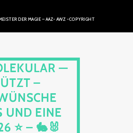
ISTER DER MAGIE – AAZ- AWZ -COPYRIGHT
OLEKULAR —
ÜTZT –
⭐ WÜNSCHE
 UND EINE
 ⭐ – 🐇🐰