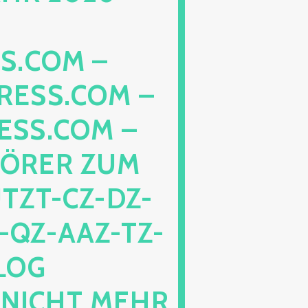
OM – DA
S.COM – LO
.COM – AA
ER ZUM SC
-CZ-DZ-ZZ-
Z-AAZ-TZ-HZ-
PEN
HT MEHR BET