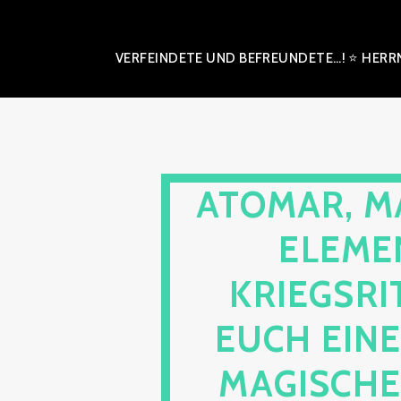
VERFEINDETE UND BEFREUNDETE…! ⭐ HERRN
ATOMAR, M
ELEME
KRIEGSRI
EUCH EIN
MAGISCHE