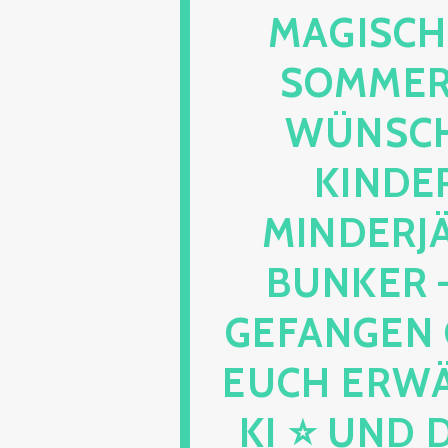
MAGISCHE
OMMERSO
ÜNSCHE
INDERN
INDERJÄ
UNKER – K
EFANGEN G
UCH ERWÄHN
I ⭐ UND DE