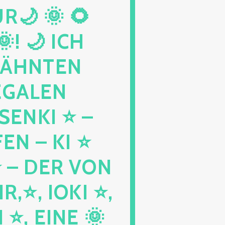
 🌞 🌻 S
🌙 ICH W
HNTEN K
GALEN M
KI ⭐ – B
N – KI ⭐ G
 DER VON E
, IOKI ⭐, K
, EINE 🌞 M