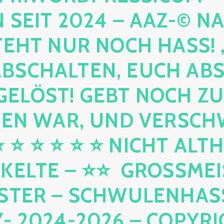
IT 2024 – AAZ-© NACH 
T NUR NOCH HASS! , UN
CHALTEN, EUCH ABSCHA
ÖST! GEBT NOCH ZURÜC
WAR, UND VERSCHWINDE
⭐ ⭐ ⭐ ⭐ NICHT ALTHEID
TE – ⭐⭐ GROSSMEISTER
– SCHWULENHASSER –
4-2026 – COPYRIGHT