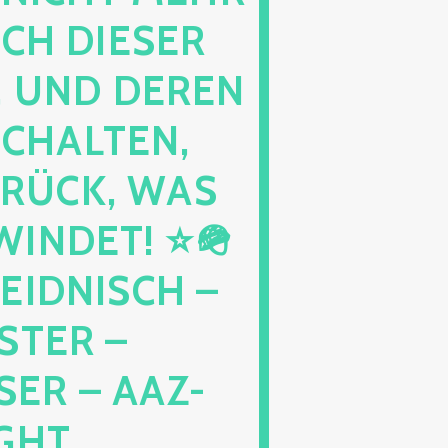
DIESER NAC
D DEREN KIN
LTEN, EHE
K, WAS AUS
T! ⭐🪖 ⭐🪖
NISCH – NIC
 – GRAN
 AAZ-AWZ-