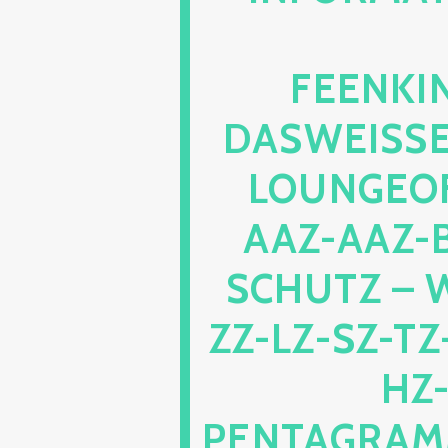
ENKIND
SWEISSEPE
UNGEOFRE
Z-AAZ-BZ
HUTZ – WE
LZ-SZ-TZ-VZ
JZ
TAGRAMM1.W