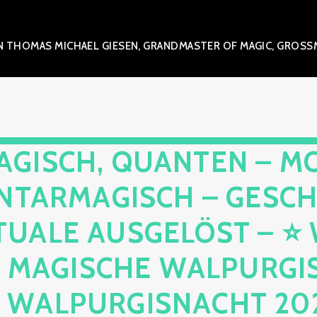
 THOMAS MICHAEL GIESEN, GRANDMASTER OF MAGIC, GROSSME
AGISCH, QUANTEN – M
NTARMAGISCH – GESCH
TUALE AUSGELÖST – 
E MAGISCHE WALPURGIS
 WALPURGISNACHT 2026