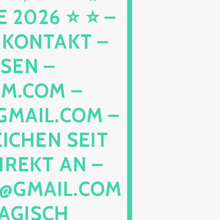
26 ⭐ ⭐ – 
 KONTAKT – H
N – W
COM – T
IL.COM – G
HEN SEIT 2
EKT AN – T
GMAIL.COM –
ISCH GE