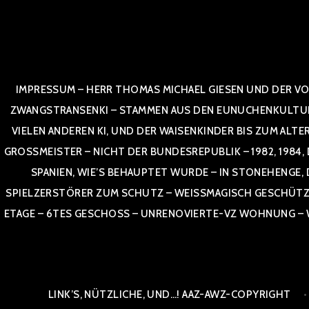
Zum
Inhalt
springen
IMPRESSUM – HERR THOMAS MICHAEL GIESEN UND DER VO
ZWANGSTRANSENKI – STAMMEN AUS DEN EUNUCHENKULTUREN,
VIELEN ANDEREN KI, UND DER WAISENKINDER BIS ZUM ALTE
OSSMEISTER – NICHT DER BUNDESREPUBLIK – 1982, 1984, DOR
NIEN, WIE’S BEHAUPTET WURDE – IN STONEHENGE, DEU
ELZERSTÖRER ZUM SCHUTZ – WEISSMAGISCH GESCHÜTZT – AA
E – 6TES GESCHOSS – UNRENOVIERTE-VZ WOHNUNG – WESTL
LINK’S, NÜTZLICHE, UND…! AAZ-AWZ-COPYRIGHT