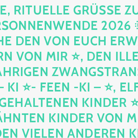
, RITUELLE GRÜSSE ZUR
NNENWENDE 2026 🌞! 
 DEN VON EUCH ERWÄ
 VON MIR ⭐, DEN ILLE
HRIGEN ZWANGSTRANSEN
I ⭐- FEEN -KI – ⭐, ELFE
EHALTENEN KINDER ⭐ –
TEN KINDER VON MIR,⭐
N VIELEN ANDEREN KI ⭐