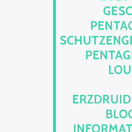
SCHÜ
NTAGR
HUTZENGELI
NTAGRA
UNG
ZDRUIDET
OG.C
FORMATIO