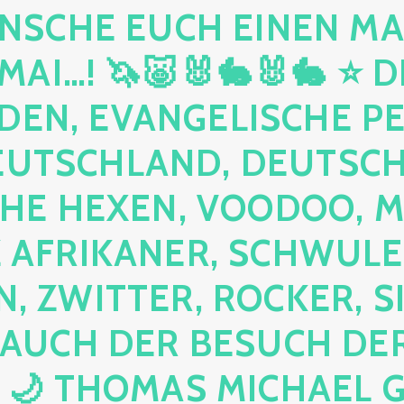
NSCHE EUCH EINEN MA
MAI…! 🦄🐷🐰🐇🐰🐇 ⭐ D
DEN, EVANGELISCHE P
EUTSCHLAND, DEUTSCH
HE HEXEN, VOODOO, M
AFRIKANER, SCHWULE,
, ZWITTER, ROCKER, S
 AUCH DER BESUCH DER
 🌙 THOMAS MICHAEL 