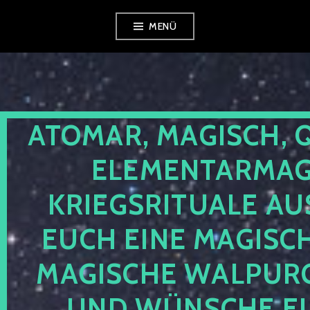
Zum
MENÜ
Inhalt
springen
ATOMAR, MAGISCH, 
ELEMENTARMAGI
KRIEGSRITUALE AU
EUCH EINE MAGISC
MAGISCHE WALPUR
UND WÜNSCHE EU