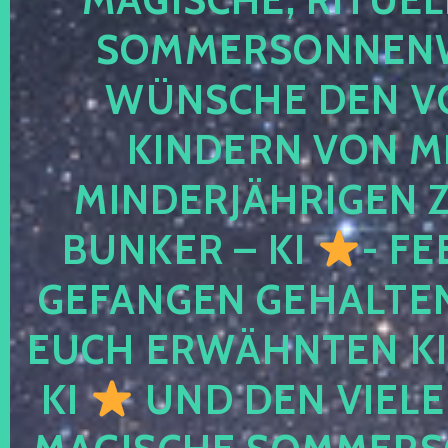
SOMMERSONNEN
WÜNSCHE DEN V
KINDERN VON M
MINDERJÄHRIGEN
BUNKER – KI
- FE
GEFANGEN GEHALTE
EUCH ERWÄHNTEN KI
KI
UND DEN VIELE