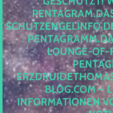
ESCHÜTZT! WE
ENTAGRAM.DAS-
CHUTZENGELINFO.DE,
ENTAGRAMM.DAS
OUNGE-OF-RE
ENTAGR
RZDRUIDETHOMASM
LOG.COM – LE
NFORMATIONEN VON 