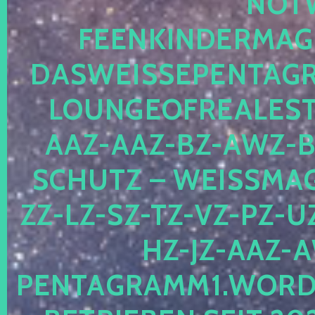
OTWE
EENKINDERMAGIE
ASWEISSEPENTAGRA
OUNGEOFREALESTA
AZ-AAZ-BZ-AWZ-BZ
CHUTZ – WEISSMAGI
-LZ-SZ-TZ-VZ-PZ-UZ-
-JZ-AAZ-AW
NTAGRAMM1.WORDPRE