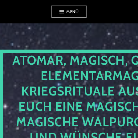
Zum
MENÜ
Inhalt
springen
ATOMAR, MAGISCH, 
ELEMENTARMAGI
KRIEGSRITUALE AU
EUCH EINE MAGISC
MAGISCHE WALPUR
UND WÜNSCHE EU