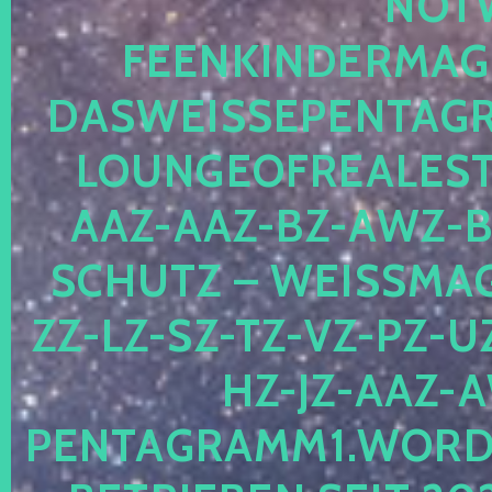
OTWE
EENKINDERMAGIE
ASWEISSEPENTAGRA
OUNGEOFREALESTA
AZ-AAZ-BZ-AWZ-BZ
CHUTZ – WEISSMAGI
-LZ-SZ-TZ-VZ-PZ-UZ-
-JZ-AAZ-AW
NTAGRAMM1.WORDPRE