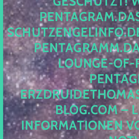
ESCHÜTZT! WE
ENTAGRAM.DAS-
CHUTZENGELINFO.DE,
ENTAGRAMM.DAS
OUNGE-OF-RE
ENTAGR
RZDRUIDETHOMASM
LOG.COM – LE
NFORMATIONEN VON 