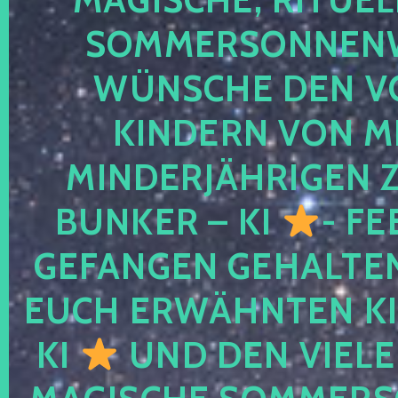
SOMMERSONNEN
WÜNSCHE DEN V
KINDERN VON M
MINDERJÄHRIGEN
BUNKER – KI
- FE
GEFANGEN GEHALTE
EUCH ERWÄHNTEN KI
KI
UND DEN VIELE