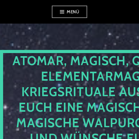
Zum
MENÜ
Inhalt
springen
ATOMAR, MAGISCH, 
ELEMENTARMAGI
KRIEGSRITUALE AU
EUCH EINE MAGISC
MAGISCHE WALPUR
UND WÜNSCHE EU