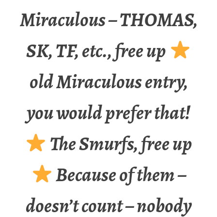
Miraculous – THOMAS,
SK, TF, etc., free up
old Miraculous entry,
you would prefer that!
The Smurfs, free up
Because of them –
doesn’t count – nobody