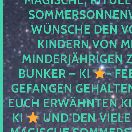
SOMMERSONNEN
WÜNSCHE DEN V
KINDERN VON M
MINDERJÄHRIGEN
BUNKER – KI
- FE
GEFANGEN GEHALTE
EUCH ERWÄHNTEN KI
KI
UND DEN VIELE