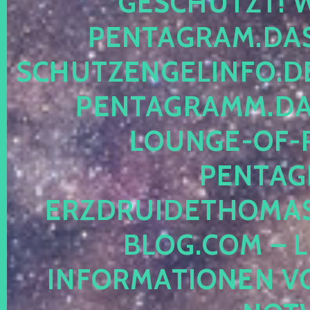
ESCHÜTZT! WE
ENTAGRAM.DAS-
CHUTZENGELINFO.DE,
ENTAGRAMM.DAS
OUNGE-OF-RE
ENTAGR
RZDRUIDETHOMASM
LOG.COM – LE
NFORMATIONEN VON 