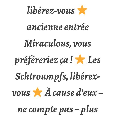
libérez-vous
ancienne entrée
Miraculous, vous
préféreriez ça !
Les
Schtroumpfs, libérez-
vous
À cause d’eux –
ne compte pas – plus