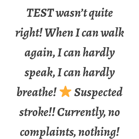
TEST wasn’t quite
right! When I can walk
again, I can hardly
speak, I can hardly
breathe!
Suspected
stroke!! Currently, no
complaints, nothing!