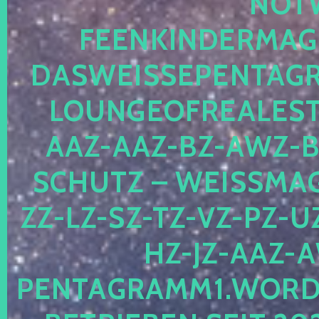
OTWE
EENKINDERMAGIE
ASWEISSEPENTAGRA
OUNGEOFREALESTA
AZ-AAZ-BZ-AWZ-BZ
CHUTZ – WEISSMAGI
-LZ-SZ-TZ-VZ-PZ-UZ-
-JZ-AAZ-AW
NTAGRAMM1.WORDPRE