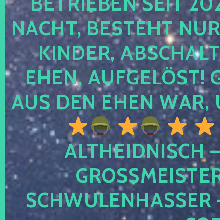
TRIEBEN SEIT 2024
CHT, BESTEHT NUR NO
NDER, ABSCHALTEN
EN, AUFGELÖST! GE
S DEN EHEN WAR, 
ALTHEIDNISCH –
GROSSMEISTER 
CHWULENHASSER – A