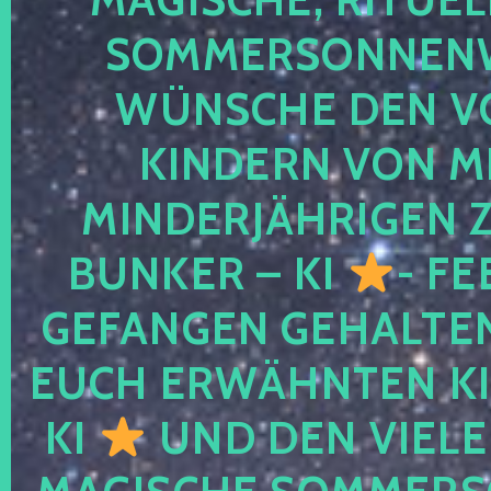
SOMMERSONNEN
WÜNSCHE DEN V
KINDERN VON M
MINDERJÄHRIGEN
BUNKER – KI
- FE
GEFANGEN GEHALTE
EUCH ERWÄHNTEN KI
KI
UND DEN VIELE