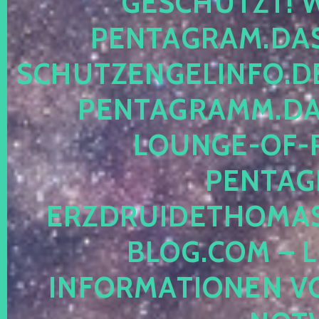
ESCHÜTZT! WE
ENTAGRAM.DAS-
CHUTZENGELINFO.DE,
ENTAGRAMM.DAS
OUNGE-OF-RE
ENTAGR
RZDRUIDETHOMASM
LOG.COM – LE
NFORMATIONEN VON 