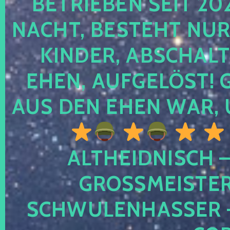
TRIEBEN SEIT 2024
CHT, BESTEHT NUR NO
NDER, ABSCHALTEN
EN, AUFGELÖST! GE
S DEN EHEN WAR, 
ALTHEIDNISCH –
GROSSMEISTER 
CHWULENHASSER – A