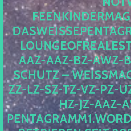
OTWE
EENKINDERMAGIE
ASWEISSEPENTAGRA
OUNGEOFREALESTA
AZ-AAZ-BZ-AWZ-BZ
CHUTZ – WEISSMAGI
-LZ-SZ-TZ-VZ-PZ-UZ-
-JZ-AAZ-AW
NTAGRAMM1.WORDPRE