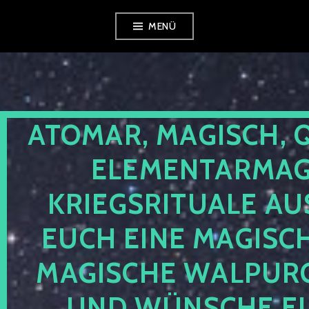
Zum
MENÜ
Inhalt
springen
ATOMAR, MAGISCH, 
ELEMENTARMAGI
KRIEGSRITUALE AU
EUCH EINE MAGISC
MAGISCHE WALPUR
UND WÜNSCHE EU