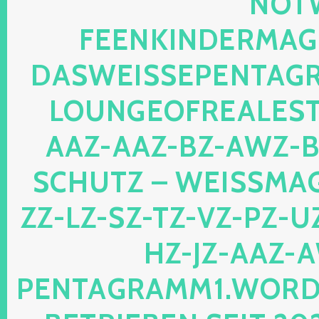
TWEB
ENKINDERMAGIE.
SWEISSEPENTAGRAM
UNGEOFREALESTAT
Z-AAZ-BZ-AWZ-BZ-
HUTZ – WEISSMAGIS
LZ-SZ-TZ-VZ-PZ-UZ-O
JZ-AAZ-AWZ
TAGRAMM1.WORDPRES