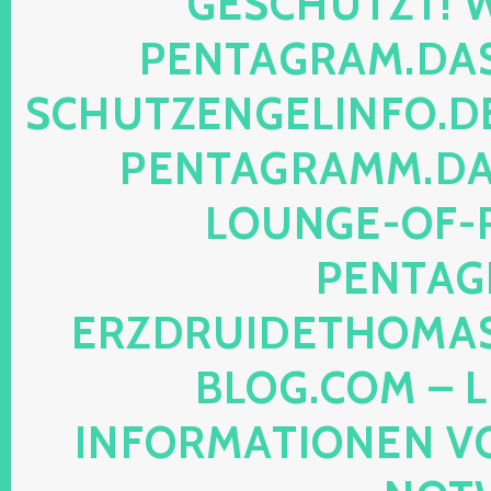
SCHÜTZT! WEB
NTAGRAM.DAS-P
HUTZENGELINFO.DE, 
NTAGRAMM.DAS-
UNGE-OF-REA
NTAGRA
ZDRUIDETHOMASMI
OG.COM – LEG
FORMATIONEN VON M