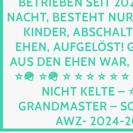
RIEBEN SEIT 2024 
HT, BESTEHT NUR NOC
DER, ABSCHALTEN,
N, AUFGELÖST! GEB
DEN EHEN WAR, UND
⭐🪖 ⭐ ⭐ ⭐ ⭐ ⭐ ⭐ ⭐ 
HT KELTE – ⭐⭐ 
DMASTER – SCHWU
2024-2026 