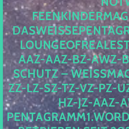
OTWE
EENKINDERMAGIE
ASWEISSEPENTAGRA
OUNGEOFREALESTA
AZ-AAZ-BZ-AWZ-BZ
CHUTZ – WEISSMAGI
-LZ-SZ-TZ-VZ-PZ-UZ-
-JZ-AAZ-AW
NTAGRAMM1.WORDPRE