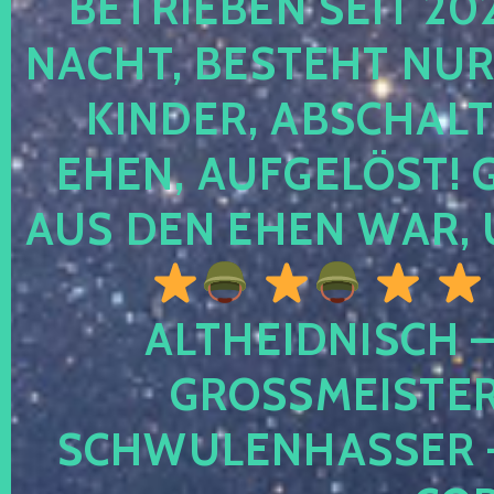
TRIEBEN SEIT 2024
CHT, BESTEHT NUR NO
NDER, ABSCHALTEN
EN, AUFGELÖST! GE
S DEN EHEN WAR, 
ALTHEIDNISCH –
GROSSMEISTER 
CHWULENHASSER – A