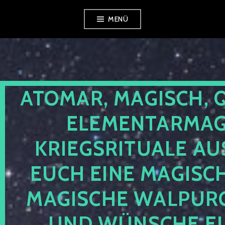
Zum
MENÜ
Inhalt
springen
ATOMAR, MAGISCH, 
ELEMENTARMAGI
KRIEGSRITUALE AU
EUCH EINE MAGISC
MAGISCHE WALPUR
UND WÜNSCHE EU