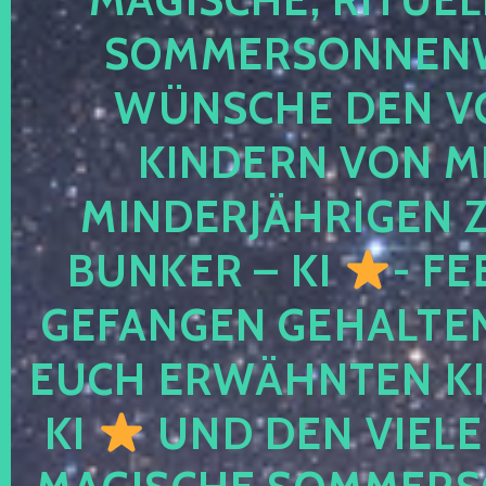
SOMMERSONNEN
WÜNSCHE DEN V
KINDERN VON M
MINDERJÄHRIGEN
BUNKER – KI
- FE
GEFANGEN GEHALTE
EUCH ERWÄHNTEN KI
KI
UND DEN VIELE