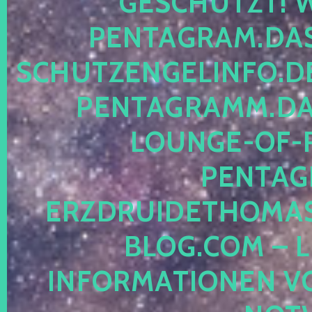
ESCHÜTZT! WE
ENTAGRAM.DAS-
CHUTZENGELINFO.DE,
ENTAGRAMM.DAS
OUNGE-OF-RE
ENTAGR
RZDRUIDETHOMASM
LOG.COM – LE
NFORMATIONEN VON 