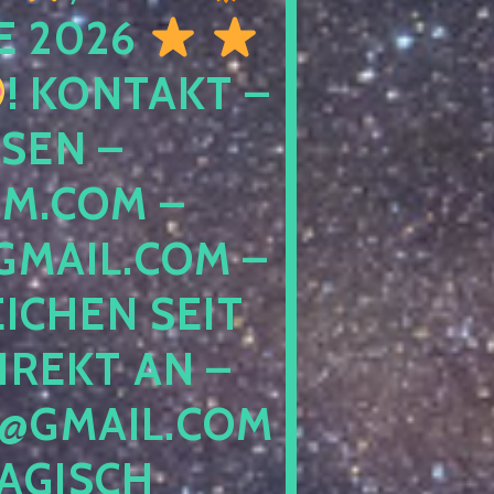
E 2026
! KONTAKT –
SEN –
M.COM –
MAIL.COM –
ICHEN SEIT
IREKT AN –
@GMAIL.COM
GISCH G