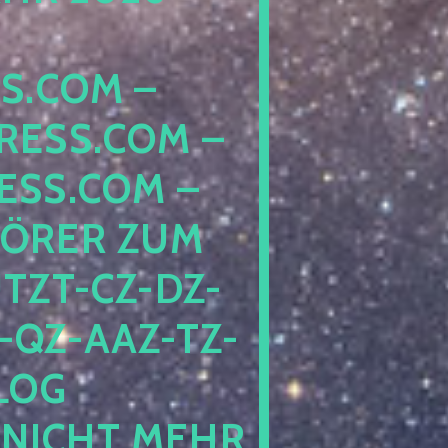
COM – D
SS.COM – L
S.COM – A
RER ZUM S
T-CZ-DZ-ZZ
QZ-AAZ-TZ-HZ
 PE
CHT MEHR BE