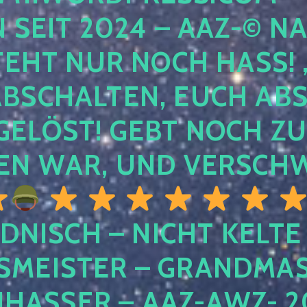
EIT 2024 – AAZ-© NACH
HT NUR NOCH HASS! , U
SCHALTEN, EUCH ABSCH
LÖST! GEBT NOCH ZURÜ
N WAR, UND VERSCHW
DNISCH – NICHT KELTE
MEISTER – GRANDMAST
SSER – AAZ-AWZ- 202