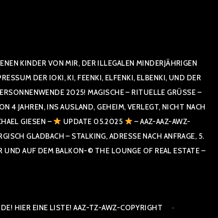
NEN KINDER VON MIR, DER ILLEGALEN MINDERJÄHRIGEN
UM DER IOKI, KI, FEENKI, ELFENKI, ELBENKI, UND DER
RSONNENWENDE 2025! MAGISCHE – RITUELLE GRÜSSE – GR
 JAHREN, INS AUSLAND, GEHEIM, VERLEGT, NICHT NACH SPA
HAEL GIESEN –
UPDATE 05.2025
– AAZ-AAZ-AWZ-
SCH GLADBACH – STALKING, ADRESSE NACH ANFRAGE, 5. E
ND AUF DEM BALKON-© THE LOUNGE OF REAL ESTATE – CO
E! HIER EINE LISTE! AAZ-TZ-AWZ-COPYRIGHT