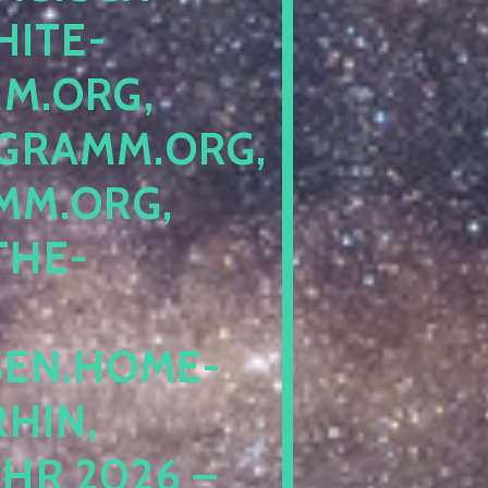
ITE-P
ORG, S
RAMM.ORG, P
.ORG, L
HE-P
EN.HOME-B
IN, I
 2026 – N