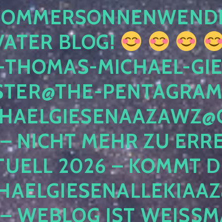
 SOMMERSONNENWEND
VATER BLOG!
-THOMAS-MICHAEL-GIE
TER@THE-PENTAGRAM
HAELGIESENAAZAWZ@G
– NICHT MEHR ZU ERRE
TUELL 2026 – KOMMT D
HAELGIESENALLEKIAAZ
 – WEBLOG IST WEISSMA