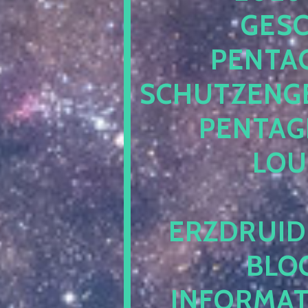
ESCH
ENTAG
CHUTZENGEL
ENTAGR
OUN
RZDRUIDE
LOG.
NFORMATI