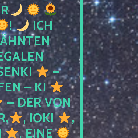
R
!
ICH
WÄHNTEN
LEGALEN
SENKI
–
LFEN – KI
– DER VON
R,
, IOKI
,
I
, EINE