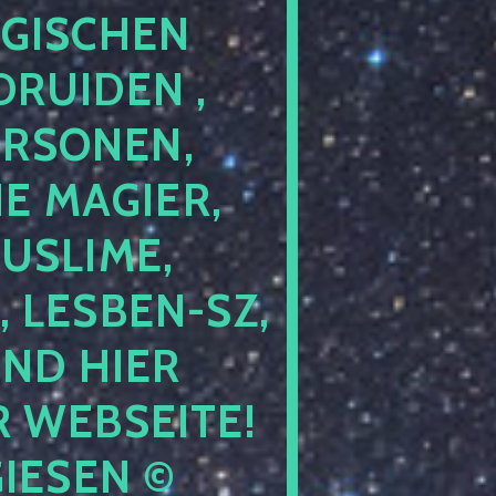
GISCHEN
RUIDEN ,
ERSONEN,
E MAGIER,
USLIME,
 LESBEN-SZ,
IND HIER
 WEBSEITE!
IESEN ©