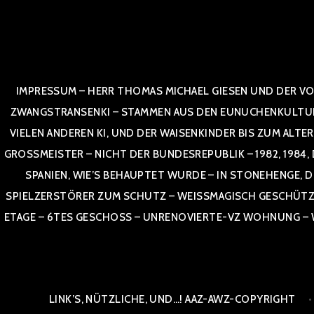
Zum
Inhalt
springen
IMPRESSUM – HERR THOMAS MICHAEL GIESEN UND DER VO
ZWANGSTRANSENKI – STAMMEN AUS DEN EUNUCHENKULTUREN,
VIELEN ANDEREN KI, UND DER WAISENKINDER BIS ZUM ALTE
OSSMEISTER – NICHT DER BUNDESREPUBLIK – 1982, 1984, DOR
NIEN, WIE’S BEHAUPTET WURDE – IN STONEHENGE, DE
SPIELZERSTÖRER ZUM SCHUTZ – WEISSMAGISCH GESCHÜTZT –
TAGE – 6TES GESCHOSS – UNRENOVIERTE-VZ WOHNUNG – WE
LINK’S, NÜTZLICHE, UND…! AAZ-AWZ-COPYRIGHT