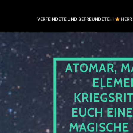
VERFEINDETE UND BEFREUNDETE…!
HERRN
ATOMAR, M
ELEME
KRIEGSRI
EUCH EIN
MAGISCHE