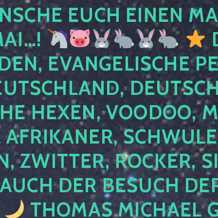
NSCHE EUCH EINEN MA
MAI…!
D
DEN, EVANGELISCHE P
EUTSCHLAND, DEUTSCH
HE HEXEN, VOODOO, M
AFRIKANER, SCHWULE,
, ZWITTER, ROCKER, S
 AUCH DER BESUCH DER
4
THOMAS MICHAEL G