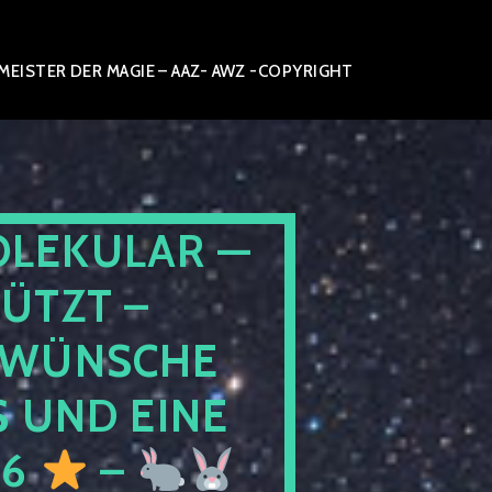
ISTER DER MAGIE – AAZ- AWZ -COPYRIGHT
OLEKULAR —
ÜTZT –
WÜNSCHE
 UND EINE
26
–