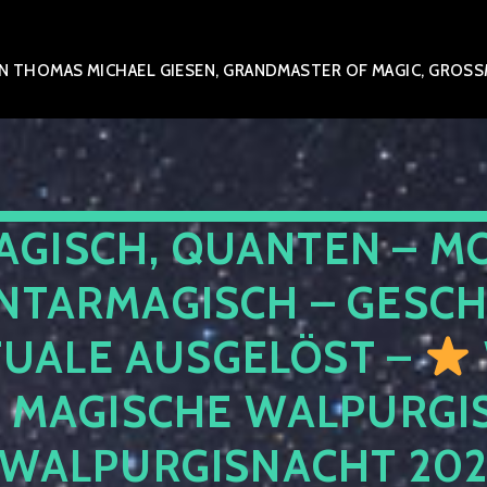
 THOMAS MICHAEL GIESEN, GRANDMASTER OF MAGIC, GROSSME
AGISCH, QUANTEN – M
NTARMAGISCH – GESCH
TUALE AUSGELÖST –
E MAGISCHE WALPURGIS
 WALPURGISNACHT 20