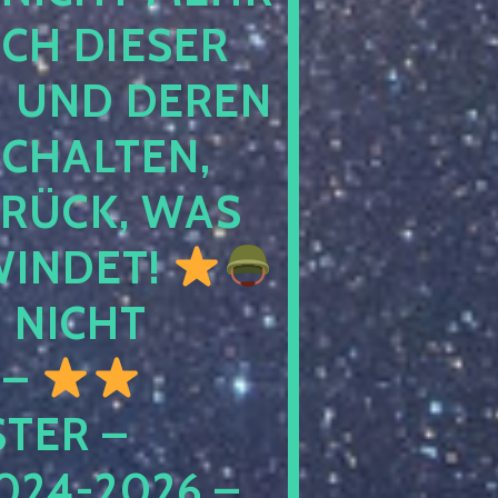
 DIESER NA
ND DEREN KI
ALTEN, EH
CK, WAS AU
INDET!
NICHT
 –
ER – S
4-2026 – C