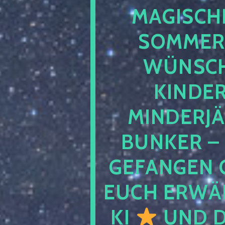
MAGISCHE
SOMMER
WÜNSCH
KINDE
MINDERJ
BUNKER –
GEFANGEN 
EUCH ERWÄH
KI
UND D