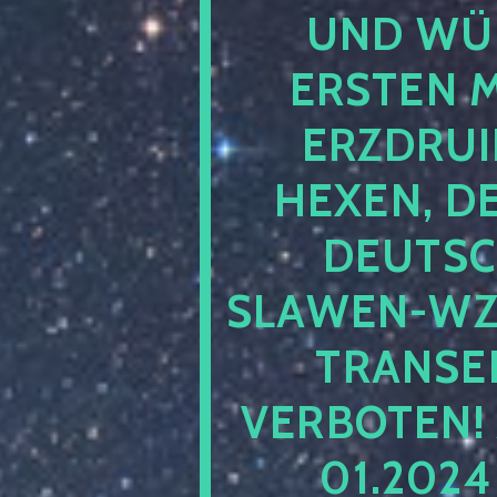
UND WÜ
ERSTEN 
ERZDRUI
HEXEN, D
DEUTSC
SLAWEN-WZ 
TRANSEN
VERBOTEN!
01.202