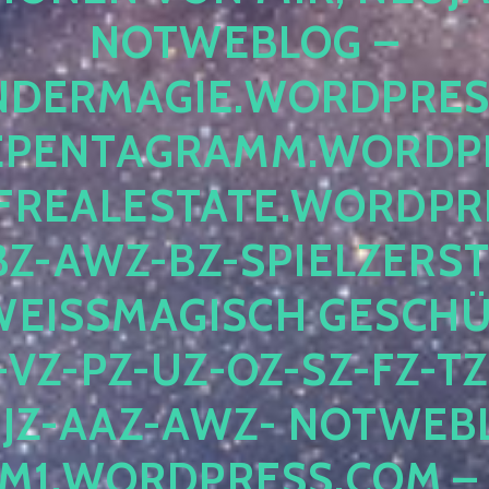
OTWEBLOG – F
DERMAGIE.WORDPRESS.
ENTAGRAMM.WORDPRE
EALESTATE.WORDPRES
Z-AWZ-BZ-SPIELZERSTÖ
EISSMAGISCH GESCHÜTZ
Z-PZ-UZ-OZ-SZ-FZ-TZ-
Z-AAZ-AWZ- NOTWEBLOG
WORDPRESS.COM – NI