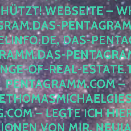
ÜTZT! WEBSEITE – WH
RAM.DAS-PENTAGRAMM.
INFO.DE, DAS-PENTAG
AMM.DAS-PENTAGRAMM
GE-OF-REAL-ESTATE.T
ENTAGRAMM.COM – E
THOMASMICHAELGIES
COM – LEGTE ICH HIERH
ONEN VON MIR, NEUJAHR