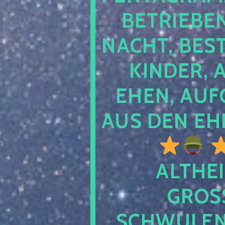
TRIEBEN S
CHT, BESTE
NDER, AB
EN, AUFGE
S DEN EHE
ALTHEI
GROSS
CHWULENHA