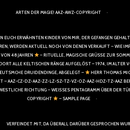
ARTEN DER MAGIE! AAZ-AWZ-COPYRIGHT
N EUCH ERWÄHNTEN KINDER VON MIR, DER GEFANGEN GEHALTE
 WERDEN AKTUELL NOCH VON DENEN VERKAUFT – WIE IMPRESS
R VON 48 JAHREN
– RITUELLE, MAGISCHE GRÜSSE ZUR SOMME
T ALLE KELTISCHEN RÄNGE AUFGELÖST – 1974, IM ALTER VON 4
UTSMCHE DRUIDENDINGE, ABGELEGT –
HERR THOMAS MIC
 AAZ-CZ-DZ-AAZ-ZZ-LZ-SZ-TZ-VZ-OZ-AAZ-HDZ-TZ-AAZ BERGI
STLICHE RICHTUNG – WEISSES PENTAGRAMM ÜBER DER TÜR U
PYRIGHT
– SAMPLE PAGE
VERFEINDET MIT, DA ÜBERALL DARÜBER GESPROCHEN WURD