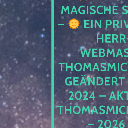
MAGISCHE
–
EIN PRI
HERR
WEBMAS
THOMASMIC
GEÄNDERT 
2024 – AK
THOMASMIC
– 2026