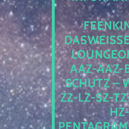
EENKIN
ASWEISSEP
OUNGEOFR
AZ-AAZ-B
CHUTZ – W
-LZ-SZ-TZ-V
-J
NTAGRAMM1.