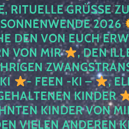
, RITUELLE GRÜSSE ZU
SONNENWENDE 2026
E DEN VON EUCH ER
RN VON MIR
, DEN IL
ÄHRIGEN ZWANGSTRAN
 KI
- FEEN -KI –
, E
GEHALTENEN KINDER
NTEN KINDER VON MI
EN VIELEN ANDEREN K