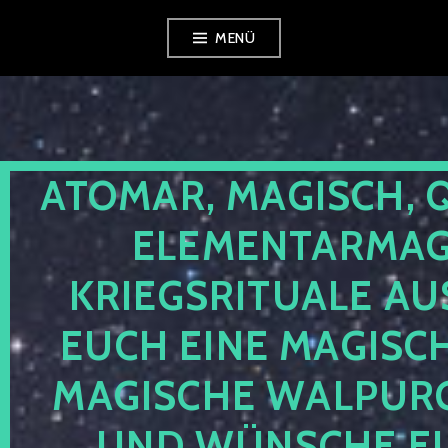
Zum
MENÜ
Inhalt
springen
ATOMAR, MAGISCH, 
ELEMENTARMAGI
KRIEGSRITUALE AU
EUCH EINE MAGISC
MAGISCHE WALPUR
UND WÜNSCHE EU