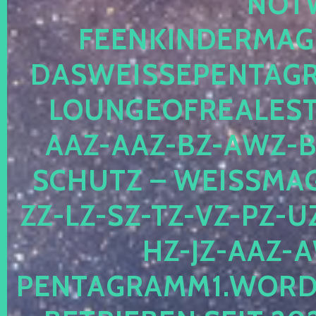
OTWE
EENKINDERMAGIE
ASWEISSEPENTAGRA
OUNGEOFREALESTA
AZ-AAZ-BZ-AWZ-BZ
CHUTZ – WEISSMAGI
-LZ-SZ-TZ-VZ-PZ-UZ-
-JZ-AAZ-AW
NTAGRAMM1.WORDPRE