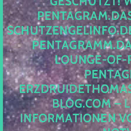
ESCHÜTZT! WE
ENTAGRAM.DAS-
CHUTZENGELINFO.DE,
ENTAGRAMM.DAS
OUNGE-OF-RE
ENTAGR
RZDRUIDETHOMASM
LOG.COM – LE
NFORMATIONEN VON 