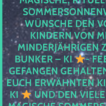
SOMMERSONNEN
WÜNSCHE DEN V
KINDERN VON M
MINDERJÄHRIGEN
BUNKER – KI
- FE
GEFANGEN GEHALTE
EUCH ERWÄHNTEN KI
KI
UND DEN VIELE