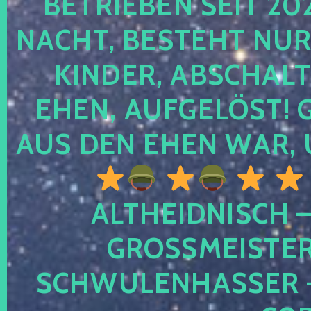
TRIEBEN SEIT 2024
CHT, BESTEHT NUR NO
NDER, ABSCHALTEN
EN, AUFGELÖST! GE
S DEN EHEN WAR, 
ALTHEIDNISCH –
GROSSMEISTER 
CHWULENHASSER – A