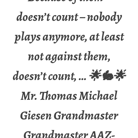
doesn’t count – nobody
plays anymore, at least
not against them,
doesn’t count, … 🌟🐇🌟
Mr. Thomas Michael
Giesen Grandmaster
Grandmaster AAZ-