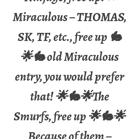
Miraculous – THOMAS,
SK, TF, etc., free up 🐇
🌟🐇 old Miraculous
entry, you would prefer
that! 🌟🐇🌟The
Smurfs, free up 🌟🐇🌟
Because of them –