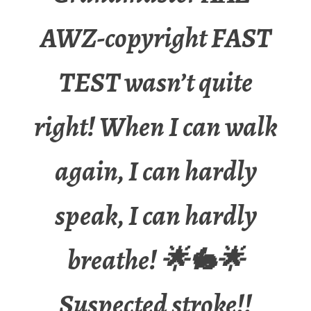
AWZ-copyright FAST
TEST wasn’t quite
right! When I can walk
again, I can hardly
speak, I can hardly
breathe! 🌟🐇🌟
Suspected stroke!!