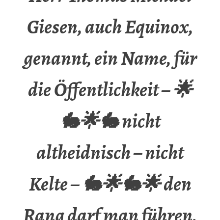
Giesen, auch Equinox,
genannt, ein Name, für
die Öffentlichkeit – 🌟
🐇🌟🐇 nicht
altheidnisch – nicht
Kelte – 🐇🌟🐇🌟 den
Rang darf man führen,