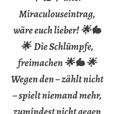
Miraculouseintrag,
wäre euch lieber! 🌟🐇
🌟 Die Schlümpfe,
freimachen 🌟🐇 🌟
Wegen den – zählt nicht
– spielt niemand mehr,
zumindest nicht gegen