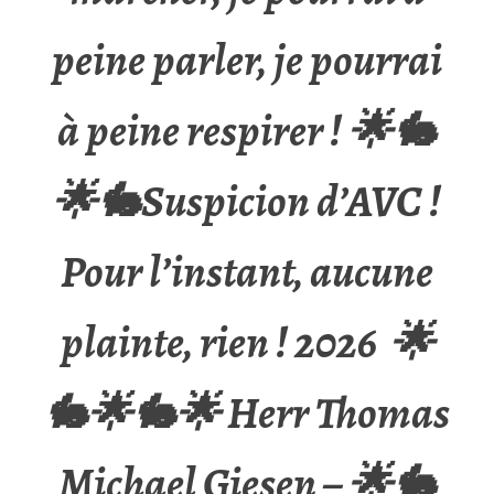
peine parler, je pourrai
à peine respirer ! 🌟🐇
🌟🐇Suspicion d’AVC !
Pour l’instant, aucune
plainte, rien ! 2026 🌟
🐇🌟🐇🌟 Herr Thomas
Michael Giesen – 🌟🐇