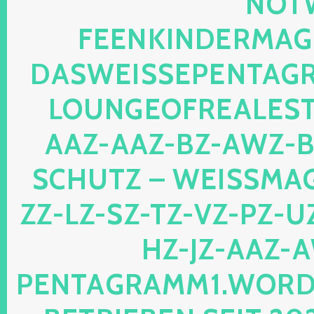
TWEB
ENKINDERMAGIE.
SWEISSEPENTAGRAM
UNGEOFREALESTAT
Z-AAZ-BZ-AWZ-BZ-
HUTZ – WEISSMAGIS
LZ-SZ-TZ-VZ-PZ-UZ-O
JZ-AAZ-AWZ
TAGRAMM1.WORDPRES