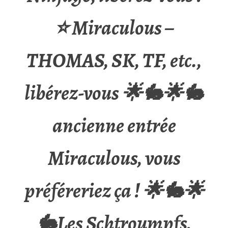
⭐ Miraculous –
THOMAS, SK, TF, etc.,
libérez-vous 🌟🐇🌟🐇
ancienne entrée
Miraculous, vous
préféreriez ça ! 🌟🐇🌟
🐇Les Schtroumpfs,