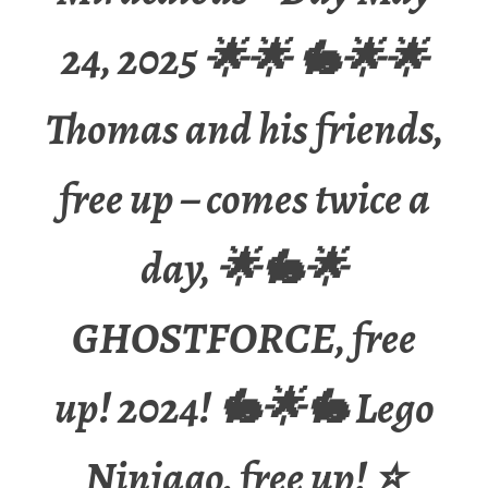
24, 2025 🌟🌟 🐇🌟🌟
Thomas and his friends,
free up – comes twice a
day, 🌟🐇🌟
GHOSTFORCE, free
up! 2024! 🐇🌟🐇 Lego
Ninjago, free up! ⭐