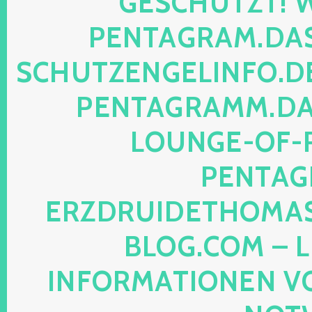
SCHÜTZT! WEB
NTAGRAM.DAS-P
HUTZENGELINFO.DE, 
NTAGRAMM.DAS-
UNGE-OF-REA
NTAGRA
ZDRUIDETHOMASMI
OG.COM – LEG
FORMATIONEN VON M