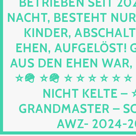
RIEBEN SEIT 2024 
HT, BESTEHT NUR NOC
DER, ABSCHALTEN,
N, AUFGELÖST! GEB
DEN EHEN WAR, UND
⭐🪖 ⭐ ⭐ ⭐ ⭐ ⭐ ⭐ ⭐ 
HT KELTE – ⭐⭐ 
DMASTER – SCHWU
2024-2026 