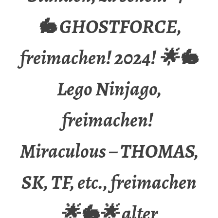
🐇 GHOSTFORCE,
freimachen! 2024! 🌟🐇
Lego Ninjago,
freimachen!
Miraculous – THOMAS,
SK, TF, etc., freimachen
🌟🐇🌟 alter