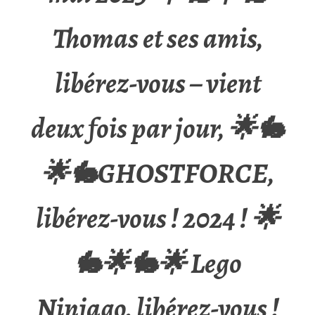
Thomas et ses amis,
libérez-vous – vient
deux fois par jour, 🌟🐇
🌟🐇GHOSTFORCE,
libérez-vous ! 2024 ! 🌟
🐇🌟🐇🌟 Lego
Ninjago, libérez-vous !