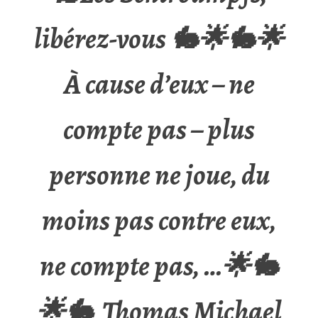
libérez-vous 🐇🌟🐇🌟
À cause d’eux – ne
compte pas – plus
personne ne joue, du
moins pas contre eux,
ne compte pas, …🌟🐇
🌟🐇 Thomas Michael