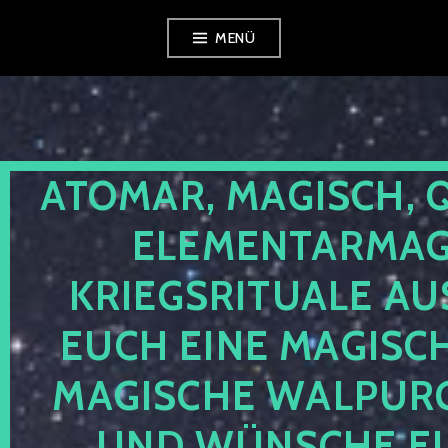
Zum
MENÜ
Inhalt
springen
ATOMAR, MAGISCH, 
ELEMENTARMAGI
KRIEGSRITUALE AU
EUCH EINE MAGISC
MAGISCHE WALPUR
UND WÜNSCHE EU