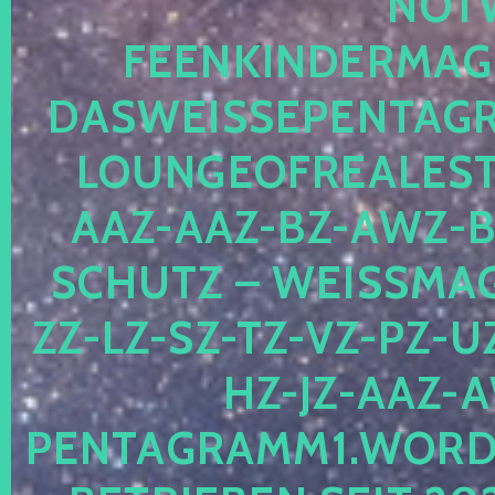
OTWE
EENKINDERMAGIE
ASWEISSEPENTAGRA
OUNGEOFREALESTA
AZ-AAZ-BZ-AWZ-BZ
CHUTZ – WEISSMAGI
-LZ-SZ-TZ-VZ-PZ-UZ-
-JZ-AAZ-AW
NTAGRAMM1.WORDPRE