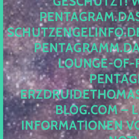
ESCHÜTZT! WE
ENTAGRAM.DAS-
CHUTZENGELINFO.DE,
ENTAGRAMM.DAS
OUNGE-OF-RE
ENTAGR
RZDRUIDETHOMASM
LOG.COM – LE
NFORMATIONEN VON 