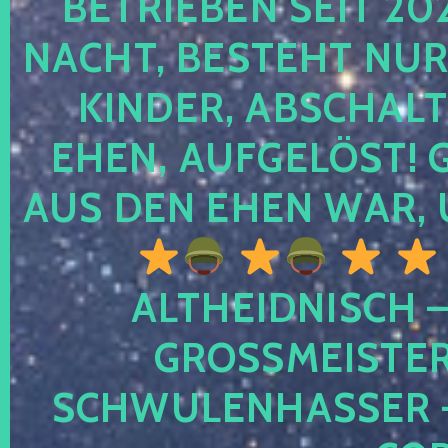
TRIEBEN SEIT 2024
CHT, BESTEHT NUR NO
NDER, ABSCHALTEN
EN, AUFGELÖST! GE
S DEN EHEN WAR, 
ALTHEIDNISCH –
GROSSMEISTER 
CHWULENHASSER – A