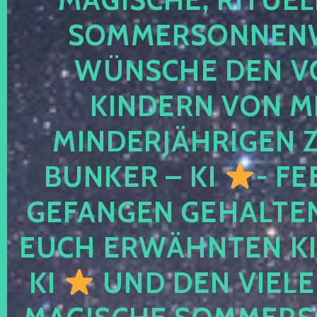
SOMMERSONNEN
WÜNSCHE DEN V
KINDERN VON M
MINDERJÄHRIGEN
BUNKER – KI
- FE
GEFANGEN GEHALTE
EUCH ERWÄHNTEN KI
KI
UND DEN VIELE