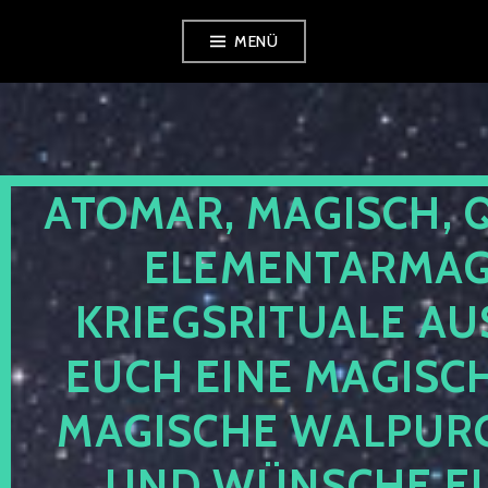
Zum
MENÜ
Inhalt
springen
ATOMAR, MAGISCH, 
ELEMENTARMAGI
KRIEGSRITUALE AU
EUCH EINE MAGISC
MAGISCHE WALPUR
UND WÜNSCHE EU