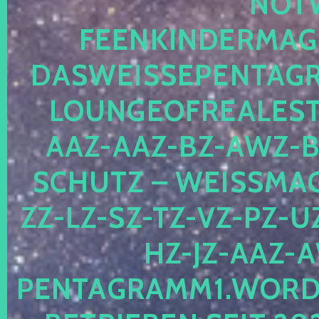
OTWE
EENKINDERMAGIE
ASWEISSEPENTAGRA
OUNGEOFREALESTA
AZ-AAZ-BZ-AWZ-BZ
CHUTZ – WEISSMAGI
-LZ-SZ-TZ-VZ-PZ-UZ-
-JZ-AAZ-AW
NTAGRAMM1.WORDPRE