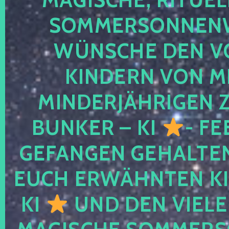
SOMMERSONNEN
WÜNSCHE DEN V
KINDERN VON M
MINDERJÄHRIGEN
BUNKER – KI
- FE
GEFANGEN GEHALTE
EUCH ERWÄHNTEN KI
KI
UND DEN VIELE