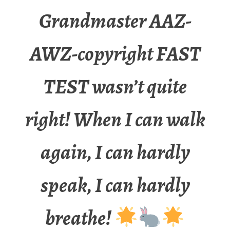
Grandmaster AAZ-
AWZ-copyright FAST
TEST wasn’t quite
right! When I can walk
again, I can hardly
speak, I can hardly
breathe!