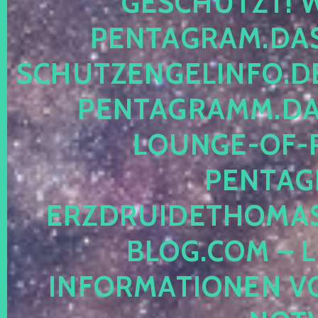
ESCHÜTZT! WE
ENTAGRAM.DAS-
CHUTZENGELINFO.DE,
ENTAGRAMM.DAS
OUNGE-OF-RE
ENTAGR
RZDRUIDETHOMASM
LOG.COM – LE
NFORMATIONEN VON 