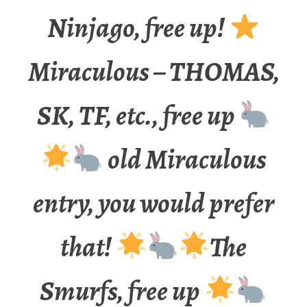
Ninjago, free up!
Miraculous – THOMAS,
SK, TF, etc., free up
old Miraculous
entry, you would prefer
that!
The
Smurfs, free up