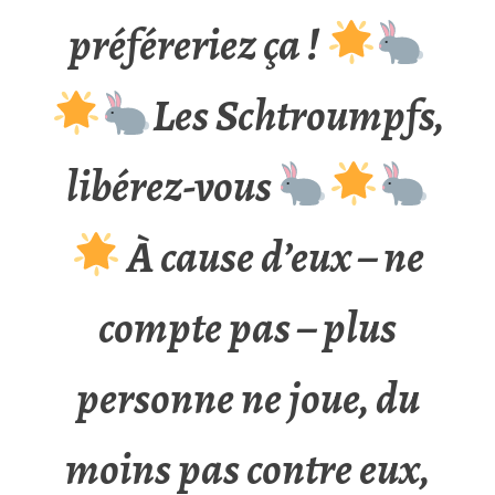
préféreriez ça !
Les Schtroumpfs,
libérez-vous
À cause d’eux – ne
compte pas – plus
personne ne joue, du
moins pas contre eux,