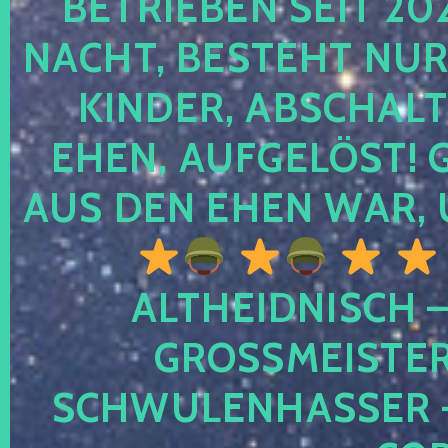
TRIEBEN SEIT 2024
CHT, BESTEHT NUR NO
NDER, ABSCHALTEN
EN, AUFGELÖST! GE
S DEN EHEN WAR, 
ALTHEIDNISCH –
GROSSMEISTER 
CHWULENHASSER – A