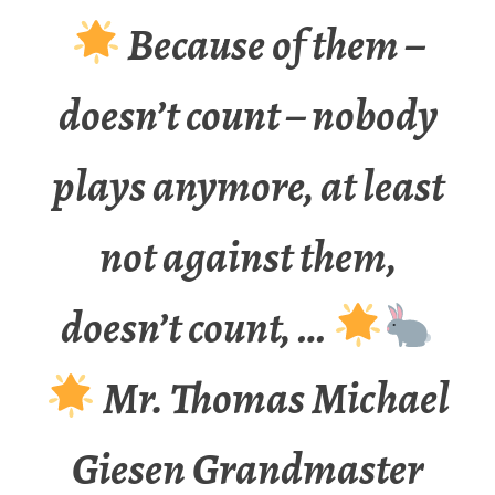
Because of them –
doesn’t count – nobody
plays anymore, at least
not against them,
doesn’t count, …
Mr. Thomas Michael
Giesen Grandmaster