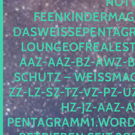
OTWE
EENKINDERMAGIE
ASWEISSEPENTAGRA
OUNGEOFREALESTA
AZ-AAZ-BZ-AWZ-BZ
CHUTZ – WEISSMAGI
-LZ-SZ-TZ-VZ-PZ-UZ-
-JZ-AAZ-AW
NTAGRAMM1.WORDPRE