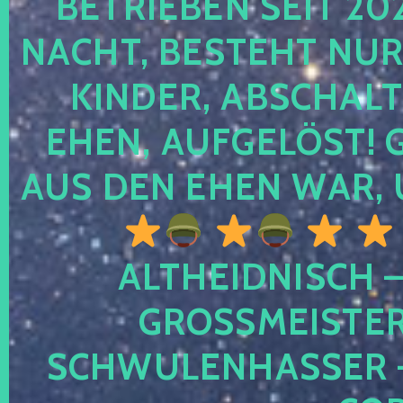
TRIEBEN SEIT 2024
CHT, BESTEHT NUR NO
NDER, ABSCHALTEN
EN, AUFGELÖST! GE
S DEN EHEN WAR, 
ALTHEIDNISCH –
GROSSMEISTER 
CHWULENHASSER – A