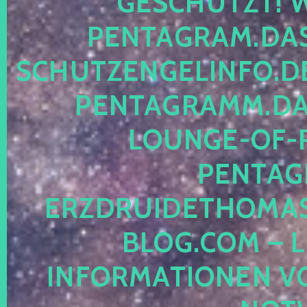
ESCHÜTZT! WE
ENTAGRAM.DAS-
CHUTZENGELINFO.DE,
ENTAGRAMM.DAS
OUNGE-OF-RE
ENTAGR
RZDRUIDETHOMASM
LOG.COM – LE
NFORMATIONEN VON 