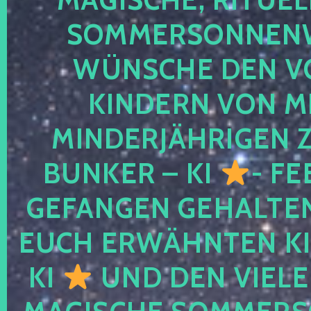
SOMMERSONNEN
WÜNSCHE DEN V
KINDERN VON M
MINDERJÄHRIGEN
BUNKER – KI
- FE
GEFANGEN GEHALTE
EUCH ERWÄHNTEN KI
KI
UND DEN VIELE