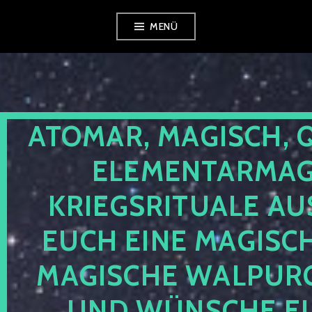
Zum
MENÜ
Inhalt
springen
ATOMAR, MAGISCH, 
ELEMENTARMAGI
KRIEGSRITUALE AU
EUCH EINE MAGISC
MAGISCHE WALPUR
UND WÜNSCHE EU