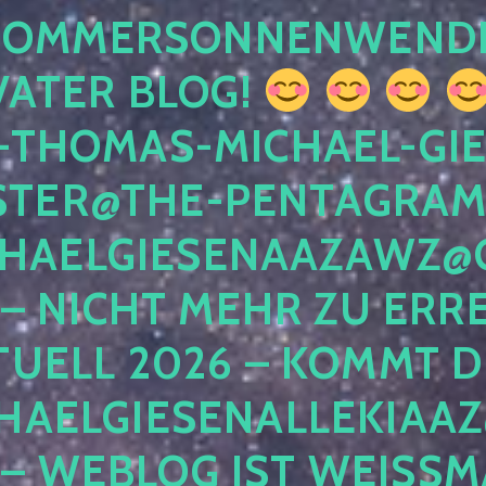
 SOMMERSONNENWEND
VATER BLOG!
-THOMAS-MICHAEL-GIE
TER@THE-PENTAGRAM
HAELGIESENAAZAWZ@G
– NICHT MEHR ZU ERRE
TUELL 2026 – KOMMT D
HAELGIESENALLEKIAAZ
 – WEBLOG IST WEISSMA