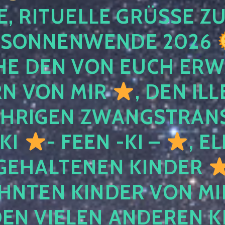
, RITUELLE GRÜSSE ZU
SONNENWENDE 2026
E DEN VON EUCH ER
RN VON MIR
, DEN IL
ÄHRIGEN ZWANGSTRAN
 KI
- FEEN -KI –
, E
GEHALTENEN KINDER
NTEN KINDER VON MI
EN VIELEN ANDEREN K