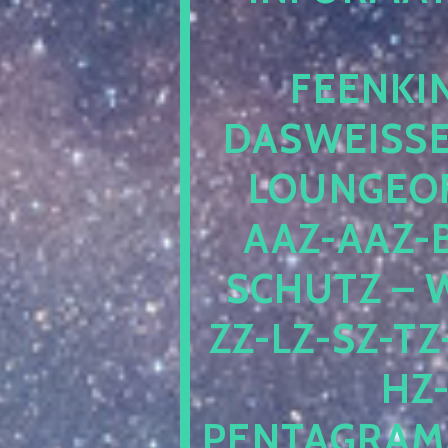
EENKIN
ASWEISSEP
OUNGEOFR
AZ-AAZ-B
CHUTZ – W
-LZ-SZ-TZ-V
-J
NTAGRAMM1.