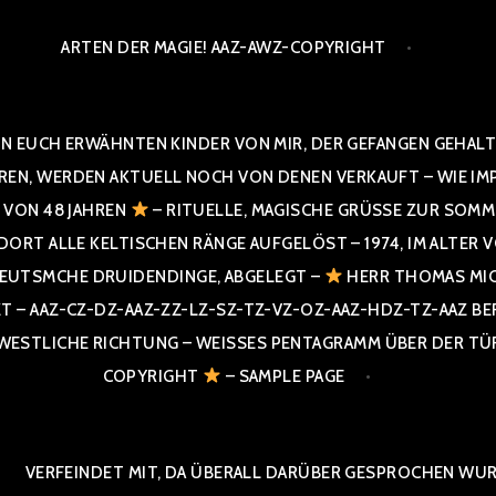
ARTEN DER MAGIE! AAZ-AWZ-COPYRIGHT
N EUCH ERWÄHNTEN KINDER VON MIR, DER GEFANGEN GEHALTE
 WERDEN AKTUELL NOCH VON DENEN VERKAUFT – WIE IMPRESS
R VON 48 JAHREN
– RITUELLE, MAGISCHE GRÜSSE ZUR SOMME
T ALLE KELTISCHEN RÄNGE AUFGELÖST – 1974, IM ALTER VON 4
UTSMCHE DRUIDENDINGE, ABGELEGT –
HERR THOMAS MIC
 AAZ-CZ-DZ-AAZ-ZZ-LZ-SZ-TZ-VZ-OZ-AAZ-HDZ-TZ-AAZ BERGI
STLICHE RICHTUNG – WEISSES PENTAGRAMM ÜBER DER TÜR U
PYRIGHT
– SAMPLE PAGE
VERFEINDET MIT, DA ÜBERALL DARÜBER GESPROCHEN WURD