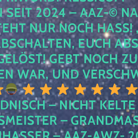
EIT 2024 – AAZ-© NACH
HT NUR NOCH HASS! , U
SCHALTEN, EUCH ABSCH
LÖST! GEBT NOCH ZURÜ
N WAR, UND VERSCHW
DNISCH – NICHT KELTE
MEISTER – GRANDMAST
SSER – AAZ-AWZ- 202