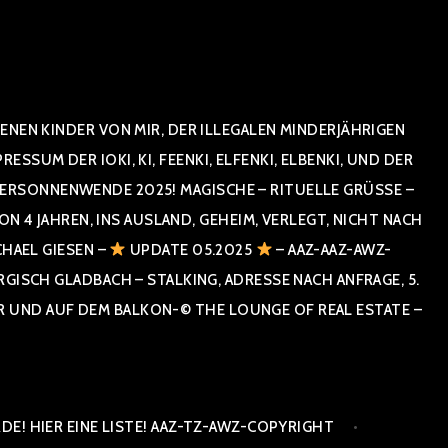
NEN KINDER VON MIR, DER ILLEGALEN MINDERJÄHRIGEN
UM DER IOKI, KI, FEENKI, ELFENKI, ELBENKI, UND DER
RSONNENWENDE 2025! MAGISCHE – RITUELLE GRÜSSE – GR
 JAHREN, INS AUSLAND, GEHEIM, VERLEGT, NICHT NACH SPA
HAEL GIESEN –
UPDATE 05.2025
– AAZ-AAZ-AWZ-
SCH GLADBACH – STALKING, ADRESSE NACH ANFRAGE, 5. E
ND AUF DEM BALKON-© THE LOUNGE OF REAL ESTATE – CO
E! HIER EINE LISTE! AAZ-TZ-AWZ-COPYRIGHT