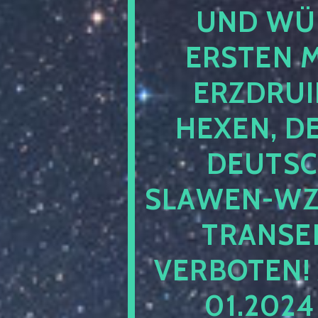
UND WÜ
ERSTEN 
ERZDRUI
HEXEN, D
DEUTSC
SLAWEN-WZ 
TRANSEN
VERBOTEN!
01.202