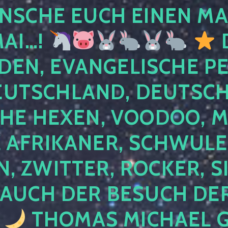
NSCHE EUCH EINEN MA
MAI…!
D
DEN, EVANGELISCHE P
EUTSCHLAND, DEUTSCH
HE HEXEN, VOODOO, M
AFRIKANER, SCHWULE,
, ZWITTER, ROCKER, S
 AUCH DER BESUCH DER
4
THOMAS MICHAEL G