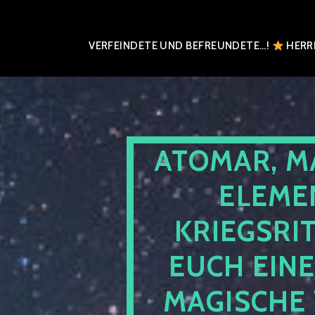
VERFEINDETE UND BEFREUNDETE…!
HERRN
ATOMAR, M
ELEME
KRIEGSRI
EUCH EIN
MAGISCHE