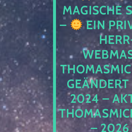
MAGISCHE
–
EIN PRI
HERR
WEBMAS
THOMASMIC
GEÄNDERT 
2024 – AK
THOMASMIC
– 2026