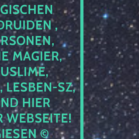
GISCHEN
RUIDEN ,
ERSONEN,
E MAGIER,
USLIME,
 LESBEN-SZ,
IND HIER
 WEBSEITE!
IESEN ©