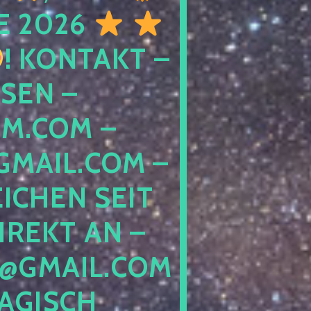
E 2026
! KONTAKT –
SEN –
M.COM –
MAIL.COM –
ICHEN SEIT
IREKT AN –
@GMAIL.COM
GISCH G