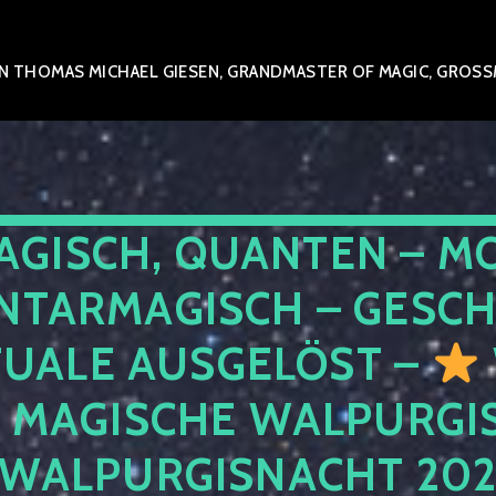
 THOMAS MICHAEL GIESEN, GRANDMASTER OF MAGIC, GROSSME
AGISCH, QUANTEN – M
NTARMAGISCH – GESCH
TUALE AUSGELÖST –
E MAGISCHE WALPURGIS
 WALPURGISNACHT 20