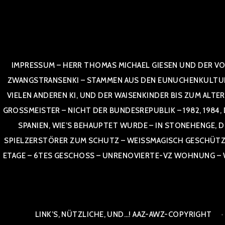
Zum
Inhalt
springen
IMPRESSUM – HERR THOMAS MICHAEL GIESEN UND DER VO
ZWANGSTRANSENKI – STAMMEN AUS DEN EUNUCHENKULTUREN,
VIELEN ANDEREN KI, UND DER WAISENKINDER BIS ZUM ALTE
OSSMEISTER – NICHT DER BUNDESREPUBLIK – 1982, 1984, DOR
NIEN, WIE’S BEHAUPTET WURDE – IN STONEHENGE, DE
SPIELZERSTÖRER ZUM SCHUTZ – WEISSMAGISCH GESCHÜTZT –
TAGE – 6TES GESCHOSS – UNRENOVIERTE-VZ WOHNUNG – WE
LINK’S, NÜTZLICHE, UND…! AAZ-AWZ-COPYRIGHT