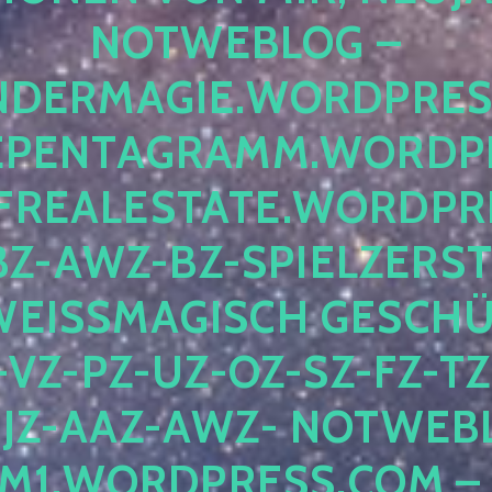
OTWEBLOG – F
DERMAGIE.WORDPRESS.
ENTAGRAMM.WORDPRE
EALESTATE.WORDPRES
Z-AWZ-BZ-SPIELZERSTÖ
EISSMAGISCH GESCHÜTZ
Z-PZ-UZ-OZ-SZ-FZ-TZ-
Z-AAZ-AWZ- NOTWEBLOG
WORDPRESS.COM – NI