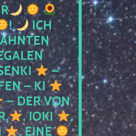
R
!
ICH
WÄHNTEN
LEGALEN
SENKI
–
LFEN – KI
– DER VON
R,
, IOKI
,
I
, EINE