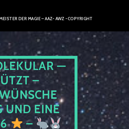
ISTER DER MAGIE – AAZ- AWZ -COPYRIGHT
OLEKULAR —
ÜTZT –
WÜNSCHE
 UND EINE
26
–