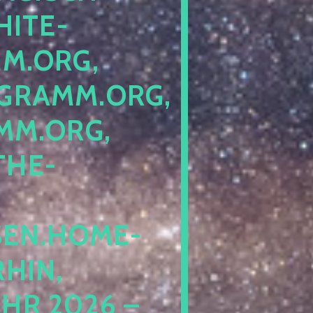
ITE-P
ORG, S
RAMM.ORG, P
.ORG, L
HE-P
EN.HOME-B
IN, I
 2026 – N