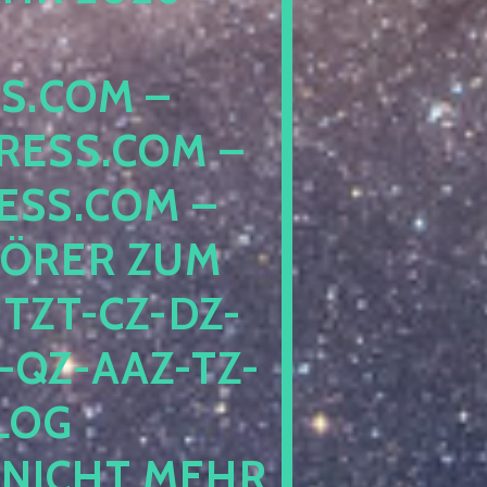
COM – D
SS.COM – L
S.COM – A
RER ZUM S
T-CZ-DZ-ZZ
QZ-AAZ-TZ-HZ
 PE
CHT MEHR BE