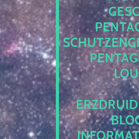
ESCH
ENTAG
CHUTZENGEL
ENTAGR
OUN
RZDRUIDE
LOG.
NFORMATI