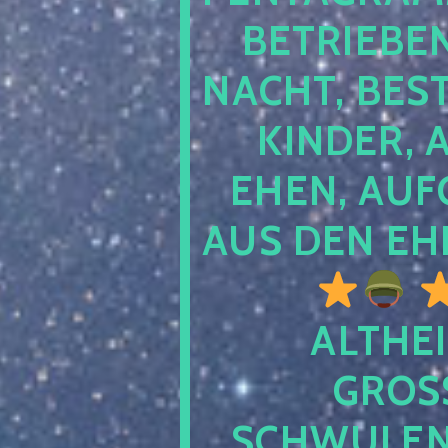
TRIEBEN S
CHT, BESTE
NDER, AB
EN, AUFGE
S DEN EHE
ALTHEI
GROSS
CHWULENHA