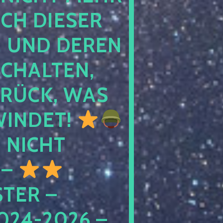
 DIESER NA
ND DEREN KI
ALTEN, EH
CK, WAS AU
INDET!
NICHT
 –
ER – S
4-2026 – C