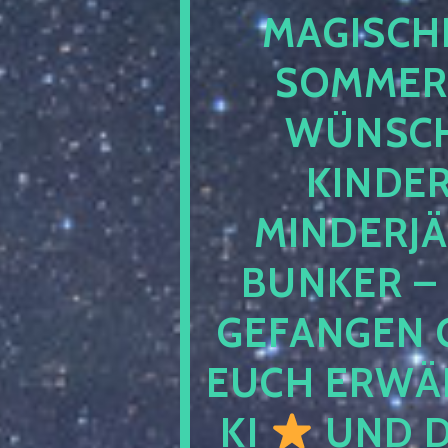
MAGISCHE
SOMMER
WÜNSCH
KINDE
MINDERJ
BUNKER –
GEFANGEN 
EUCH ERWÄH
KI
UND D