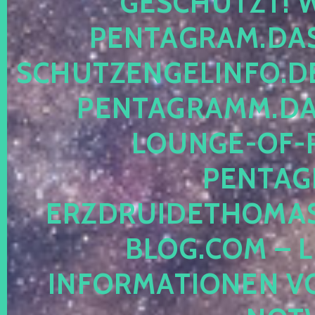
ESCHÜTZT! WE
ENTAGRAM.DAS-
CHUTZENGELINFO.DE,
ENTAGRAMM.DAS
OUNGE-OF-RE
ENTAGR
RZDRUIDETHOMASM
LOG.COM – LE
NFORMATIONEN VON 