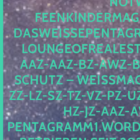
OTWE
EENKINDERMAGIE
ASWEISSEPENTAGRA
OUNGEOFREALESTA
AZ-AAZ-BZ-AWZ-BZ
CHUTZ – WEISSMAGI
-LZ-SZ-TZ-VZ-PZ-UZ-
-JZ-AAZ-AW
NTAGRAMM1.WORDPRE