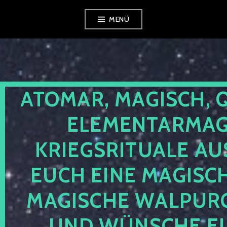
Zum
MENÜ
Inhalt
springen
ATOMAR, MAGISCH, 
ELEMENTARMAGI
KRIEGSRITUALE AU
EUCH EINE MAGISC
MAGISCHE WALPUR
UND WÜNSCHE EU