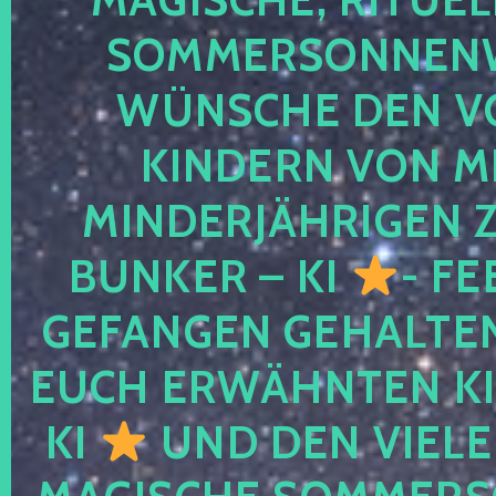
SOMMERSONNEN
WÜNSCHE DEN V
KINDERN VON M
MINDERJÄHRIGEN
BUNKER – KI
- FE
GEFANGEN GEHALTE
EUCH ERWÄHNTEN KI
KI
UND DEN VIELE