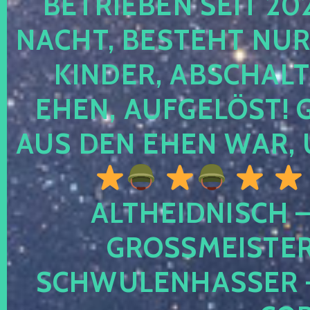
TRIEBEN SEIT 2024
CHT, BESTEHT NUR NO
NDER, ABSCHALTEN
EN, AUFGELÖST! GE
S DEN EHEN WAR, 
ALTHEIDNISCH –
GROSSMEISTER 
CHWULENHASSER – A