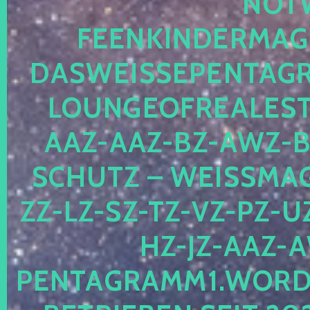
OTWE
EENKINDERMAGIE
ASWEISSEPENTAGRA
OUNGEOFREALESTA
AZ-AAZ-BZ-AWZ-BZ
CHUTZ – WEISSMAGI
-LZ-SZ-TZ-VZ-PZ-UZ-
-JZ-AAZ-AW
NTAGRAMM1.WORDPRE