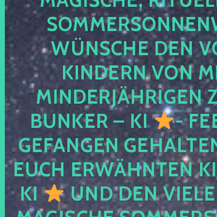
SOMMERSONNEN
WÜNSCHE DEN V
KINDERN VON M
MINDERJÄHRIGEN
BUNKER – KI
- FE
GEFANGEN GEHALTE
EUCH ERWÄHNTEN KI
KI
UND DEN VIELE