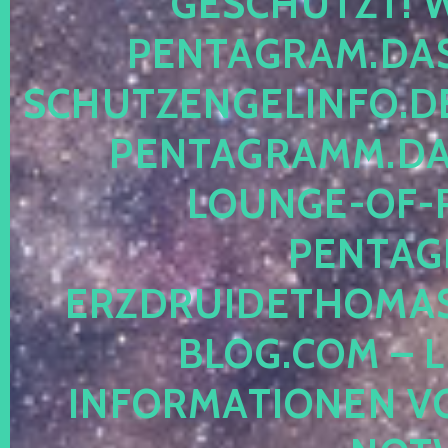
ESCHÜTZT! WE
ENTAGRAM.DAS-
CHUTZENGELINFO.DE,
ENTAGRAMM.DAS
OUNGE-OF-RE
ENTAGR
RZDRUIDETHOMASM
LOG.COM – LE
NFORMATIONEN VON 