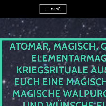
Zum
MENÜ
Inhalt
springen
ATOMAR, MAGISCH, 
ELEMENTARMAGI
KRIEGSRITUALE AU
EUCH EINE MAGISC
MAGISCHE WALPUR
UND WÜNSCHE EU