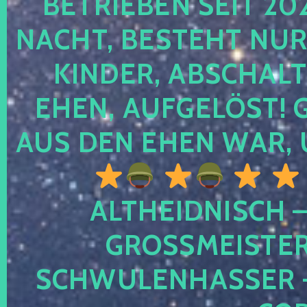
TRIEBEN SEIT 2024
CHT, BESTEHT NUR NO
NDER, ABSCHALTEN
EN, AUFGELÖST! GE
S DEN EHEN WAR, 
ALTHEIDNISCH –
GROSSMEISTER 
CHWULENHASSER – A