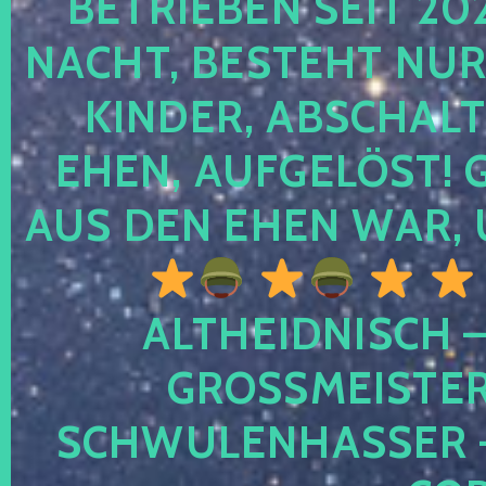
TRIEBEN SEIT 2024
CHT, BESTEHT NUR NO
NDER, ABSCHALTEN
EN, AUFGELÖST! GE
S DEN EHEN WAR, 
ALTHEIDNISCH –
GROSSMEISTER 
CHWULENHASSER – A