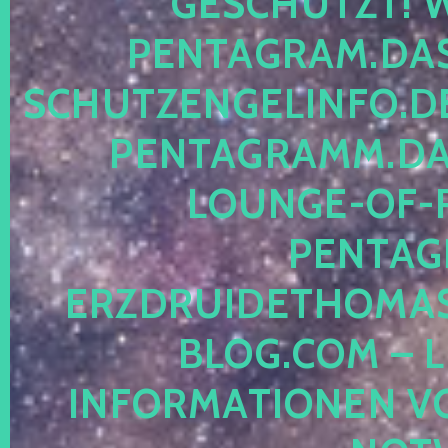
ESCHÜTZT! WE
ENTAGRAM.DAS-
CHUTZENGELINFO.DE,
ENTAGRAMM.DAS
OUNGE-OF-RE
ENTAGR
RZDRUIDETHOMASM
LOG.COM – LE
NFORMATIONEN VON 