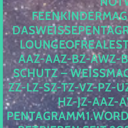
OTWE
EENKINDERMAGIE
ASWEISSEPENTAGRA
OUNGEOFREALESTA
AZ-AAZ-BZ-AWZ-BZ
CHUTZ – WEISSMAGI
-LZ-SZ-TZ-VZ-PZ-UZ-
-JZ-AAZ-AW
NTAGRAMM1.WORDPRE