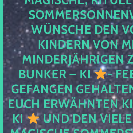
SOMMERSONNEN
WÜNSCHE DEN V
KINDERN VON M
MINDERJÄHRIGEN
BUNKER – KI
- FE
GEFANGEN GEHALTE
EUCH ERWÄHNTEN KI
KI
UND DEN VIELE