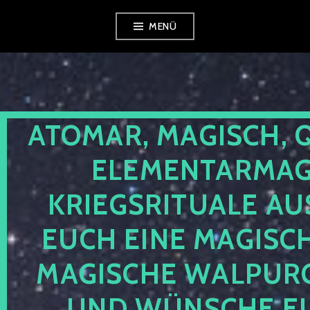
Zum
MENÜ
Inhalt
springen
ATOMAR, MAGISCH, 
ELEMENTARMAGI
KRIEGSRITUALE AU
EUCH EINE MAGISC
MAGISCHE WALPUR
UND WÜNSCHE EU