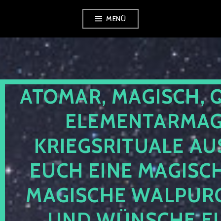
Zum
MENÜ
Inhalt
springen
ATOMAR, MAGISCH, 
ELEMENTARMAGI
KRIEGSRITUALE AU
EUCH EINE MAGISC
MAGISCHE WALPUR
UND WÜNSCHE EU