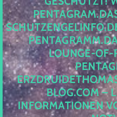
ESCHÜTZT! WE
ENTAGRAM.DAS-
CHUTZENGELINFO.DE,
ENTAGRAMM.DAS
OUNGE-OF-RE
ENTAGR
RZDRUIDETHOMASM
LOG.COM – LE
NFORMATIONEN VON 