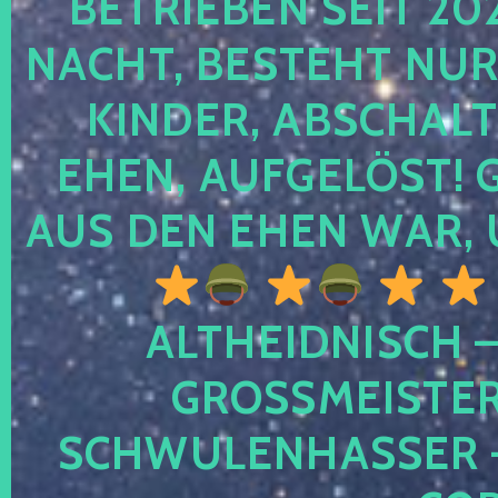
TRIEBEN SEIT 2024
CHT, BESTEHT NUR NO
NDER, ABSCHALTEN
EN, AUFGELÖST! GE
S DEN EHEN WAR, 
ALTHEIDNISCH –
GROSSMEISTER 
CHWULENHASSER – A