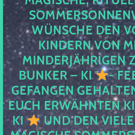
SOMMERSONNEN
WÜNSCHE DEN V
KINDERN VON M
MINDERJÄHRIGEN
BUNKER – KI
- FE
GEFANGEN GEHALTE
EUCH ERWÄHNTEN KI
KI
UND DEN VIELE