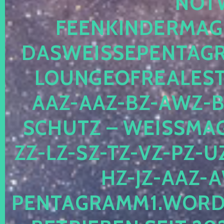
OTWE
EENKINDERMAGIE
ASWEISSEPENTAGRA
OUNGEOFREALESTA
AZ-AAZ-BZ-AWZ-BZ
CHUTZ – WEISSMAGI
-LZ-SZ-TZ-VZ-PZ-UZ-
-JZ-AAZ-AW
NTAGRAMM1.WORDPRE