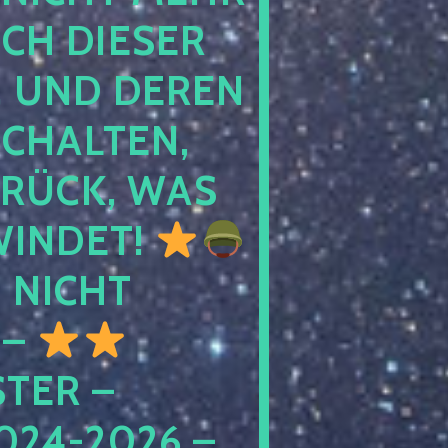
 DIESER NA
ND DEREN KI
ALTEN, EH
CK, WAS AU
INDET!
NICHT
 –
ER – S
4-2026 – C