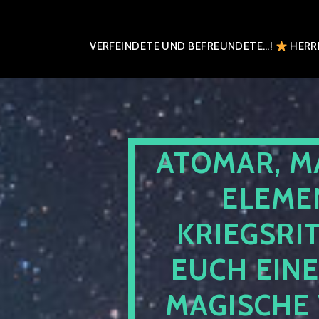
VERFEINDETE UND BEFREUNDETE…!
HERRN
ATOMAR, M
ELEME
KRIEGSRI
EUCH EIN
MAGISCHE