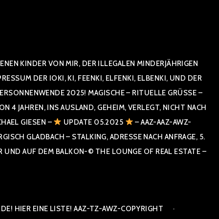
NEN KINDER VON MIR, DER ILLEGALEN MINDERJÄHRIGEN
UM DER IOKI, KI, FEENKI, ELFENKI, ELBENKI, UND DER
RSONNENWENDE 2025! MAGISCHE – RITUELLE GRÜSSE – GR
 JAHREN, INS AUSLAND, GEHEIM, VERLEGT, NICHT NACH SPA
HAEL GIESEN –
UPDATE 05.2025
– AAZ-AAZ-AWZ-
SCH GLADBACH – STALKING, ADRESSE NACH ANFRAGE, 5. E
ND AUF DEM BALKON-© THE LOUNGE OF REAL ESTATE – CO
E! HIER EINE LISTE! AAZ-TZ-AWZ-COPYRIGHT