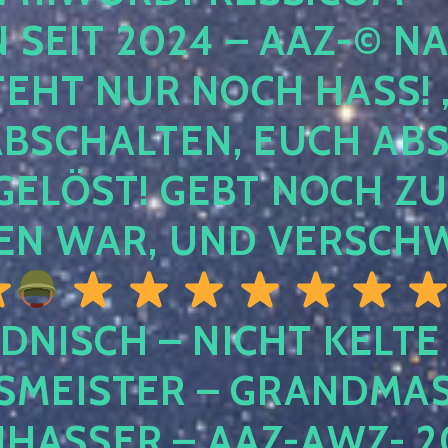
EIT 2024 – AAZ-© NACH
HT NUR NOCH HASS! , U
SCHALTEN, EUCH ABSCH
LÖST! GEBT NOCH ZURÜ
N WAR, UND VERSCHW
DNISCH – NICHT KELTE
MEISTER – GRANDMAST
SSER – AAZ-AWZ- 202