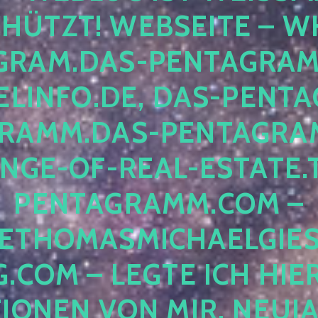
ÜTZT! WEBSEITE – WH
RAM.DAS-PENTAGRAMM.
INFO.DE, DAS-PENTAG
AMM.DAS-PENTAGRAMM
GE-OF-REAL-ESTATE.T
ENTAGRAMM.COM – E
THOMASMICHAELGIES
COM – LEGTE ICH HIERH
ONEN VON MIR, NEUJAHR