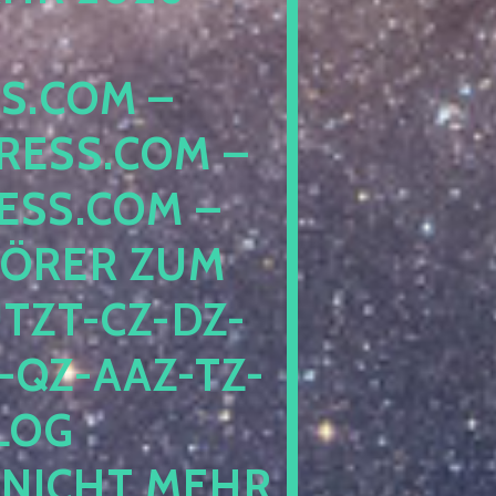
COM – D
SS.COM – L
S.COM – A
RER ZUM S
T-CZ-DZ-ZZ
QZ-AAZ-TZ-HZ
 PE
CHT MEHR BE