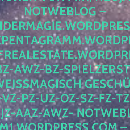
OTWEBLOG – F
DERMAGIE.WORDPRESS.
ENTAGRAMM.WORDPRE
EALESTATE.WORDPRES
Z-AWZ-BZ-SPIELZERSTÖ
EISSMAGISCH GESCHÜTZ
Z-PZ-UZ-OZ-SZ-FZ-TZ-
Z-AAZ-AWZ- NOTWEBLOG
WORDPRESS.COM – NI