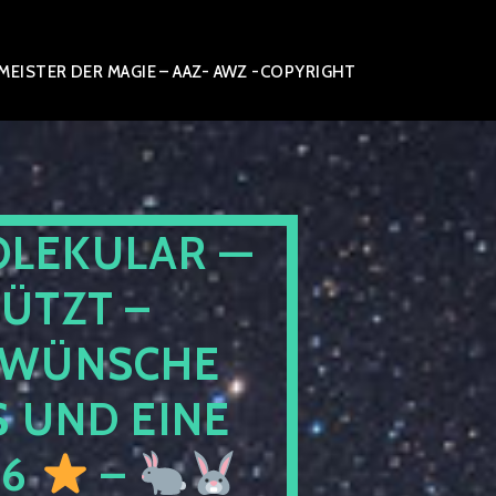
ISTER DER MAGIE – AAZ- AWZ -COPYRIGHT
OLEKULAR —
ÜTZT –
WÜNSCHE
 UND EINE
26
–