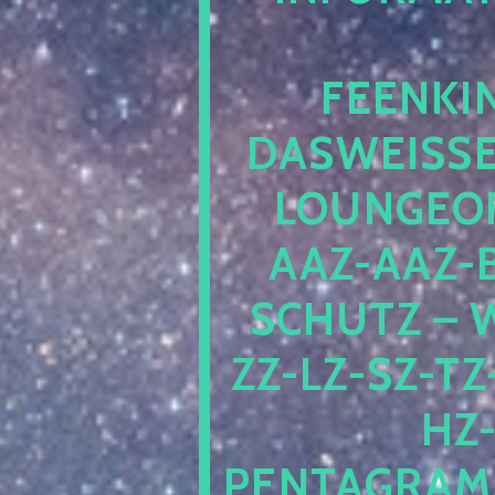
EENKIN
ASWEISSEP
OUNGEOFR
AZ-AAZ-B
CHUTZ – W
-LZ-SZ-TZ-V
-J
NTAGRAMM1.