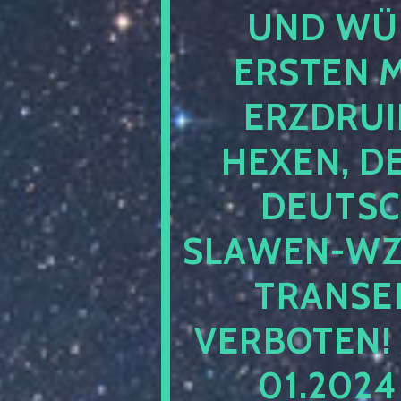
UND WÜ
ERSTEN 
ERZDRUI
HEXEN, D
DEUTSC
SLAWEN-WZ 
TRANSEN
VERBOTEN!
01.202