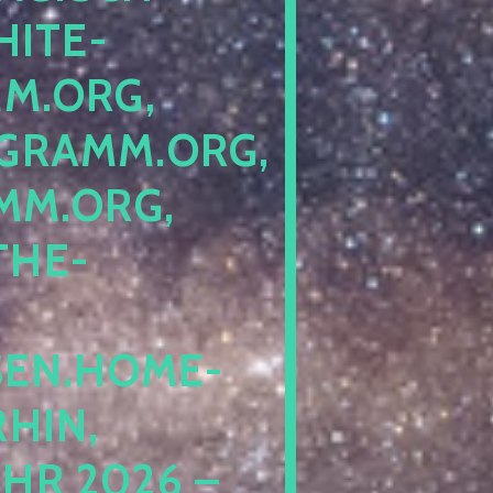
ITE-P
ORG, S
RAMM.ORG, P
.ORG, L
HE-P
EN.HOME-B
IN, I
 2026 – N