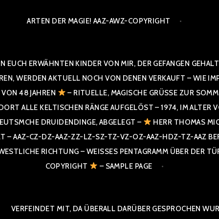
ARTEN DER MAGIE! AAZ-AWZ-COPYRIGHT
N EUCH ERWÄHNTEN KINDER VON MIR, DER GEFANGEN GEHALTE
 WERDEN AKTUELL NOCH VON DENEN VERKAUFT – WIE IMPRESS
R VON 48 JAHREN
– RITUELLE, MAGISCHE GRÜSSE ZUR SOMME
T ALLE KELTISCHEN RÄNGE AUFGELÖST – 1974, IM ALTER VON 4
UTSMCHE DRUIDENDINGE, ABGELEGT –
HERR THOMAS MIC
 AAZ-CZ-DZ-AAZ-ZZ-LZ-SZ-TZ-VZ-OZ-AAZ-HDZ-TZ-AAZ BERGI
STLICHE RICHTUNG – WEISSES PENTAGRAMM ÜBER DER TÜR U
PYRIGHT
– SAMPLE PAGE
VERFEINDET MIT, DA ÜBERALL DARÜBER GESPROCHEN WURD