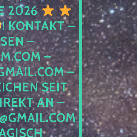
E 2026
! KONTAKT –
SEN –
M.COM –
MAIL.COM –
ICHEN SEIT
IREKT AN –
@GMAIL.COM
GISCH G