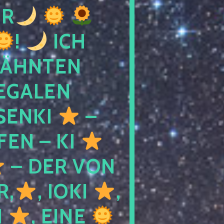
R
!
ICH
WÄHNTEN
LEGALEN
SENKI
–
LFEN – KI
– DER VON
R,
, IOKI
,
I
, EINE