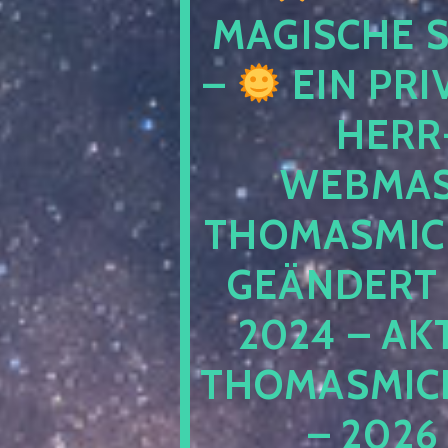
MAGISCHE
–
EIN PRI
HERR
WEBMAS
THOMASMIC
GEÄNDERT 
2024 – AK
THOMASMIC
– 2026