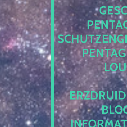
ESCH
ENTAG
CHUTZENGEL
ENTAGR
OUN
RZDRUIDE
LOG.
NFORMATI