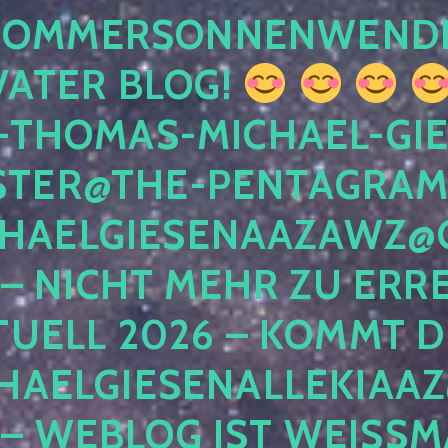
 SOMMERSONNENWEND
VATER BLOG!
-THOMAS-MICHAEL-GIE
TER@THE-PENTAGRAM
HAELGIESENAAZAWZ@G
– NICHT MEHR ZU ERRE
TUELL 2026 – KOMMT D
HAELGIESENALLEKIAAZ
 – WEBLOG IST WEISSMA