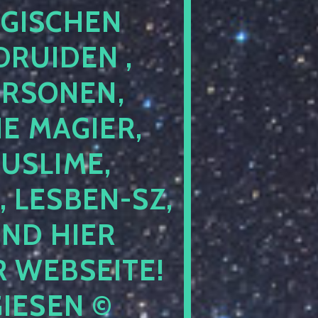
GISCHEN
RUIDEN ,
ERSONEN,
E MAGIER,
USLIME,
 LESBEN-SZ,
IND HIER
 WEBSEITE!
IESEN ©