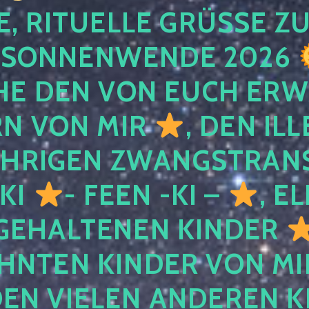
, RITUELLE GRÜSSE ZU
SONNENWENDE 2026
E DEN VON EUCH ER
RN VON MIR
, DEN IL
ÄHRIGEN ZWANGSTRAN
 KI
- FEEN -KI –
, E
GEHALTENEN KINDER
NTEN KINDER VON MI
EN VIELEN ANDEREN K