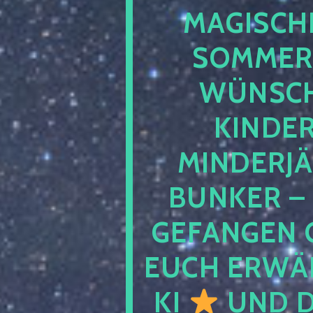
MAGISCHE
SOMMER
WÜNSCH
KINDE
MINDERJ
BUNKER –
GEFANGEN 
EUCH ERWÄH
KI
UND D