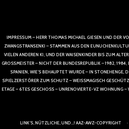
Zum
Inhalt
springen
IMPRESSUM – HERR THOMAS MICHAEL GIESEN UND DER VO
ZWANGSTRANSENKI – STAMMEN AUS DEN EUNUCHENKULTUREN,
VIELEN ANDEREN KI, UND DER WAISENKINDER BIS ZUM ALTE
OSSMEISTER – NICHT DER BUNDESREPUBLIK – 1982, 1984, DOR
NIEN, WIE’S BEHAUPTET WURDE – IN STONEHENGE, DE
SPIELZERSTÖRER ZUM SCHUTZ – WEISSMAGISCH GESCHÜTZT –
TAGE – 6TES GESCHOSS – UNRENOVIERTE-VZ WOHNUNG – WE
LINK’S, NÜTZLICHE, UND…! AAZ-AWZ-COPYRIGHT