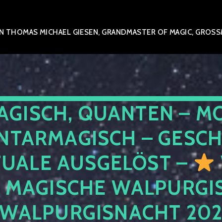
 THOMAS MICHAEL GIESEN, GRANDMASTER OF MAGIC, GROSSME
AGISCH, QUANTEN – M
NTARMAGISCH – GESCH
TUALE AUSGELÖST –
E MAGISCHE WALPURGIS
 WALPURGISNACHT 20