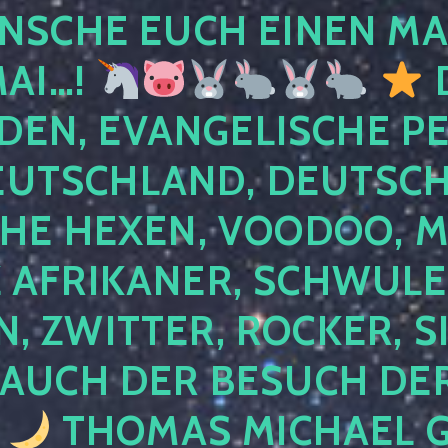
NSCHE EUCH EINEN MA
MAI…!
D
DEN, EVANGELISCHE P
EUTSCHLAND, DEUTSCH
HE HEXEN, VOODOO, M
AFRIKANER, SCHWULE,
, ZWITTER, ROCKER, S
 AUCH DER BESUCH DER
4
THOMAS MICHAEL G