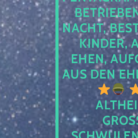
TRIEBEN S
CHT, BESTE
NDER, AB
EN, AUFGE
S DEN EHE
ALTHEI
GROSS
CHWULENHA