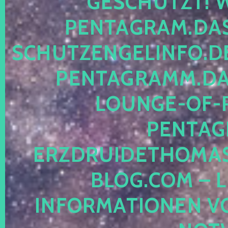
ESCHÜTZT! WE
ENTAGRAM.DAS-
CHUTZENGELINFO.DE,
ENTAGRAMM.DAS
OUNGE-OF-RE
ENTAGR
RZDRUIDETHOMASM
LOG.COM – LE
NFORMATIONEN VON 