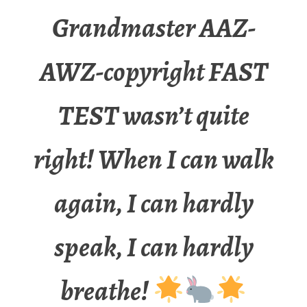
Grandmaster AAZ-
AWZ-copyright FAST
TEST wasn’t quite
right! When I can walk
again, I can hardly
speak, I can hardly
breathe!