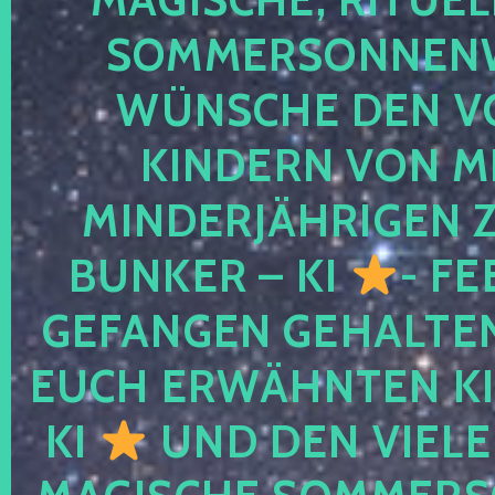
SOMMERSONNEN
WÜNSCHE DEN V
KINDERN VON M
MINDERJÄHRIGEN
BUNKER – KI
- FE
GEFANGEN GEHALTE
EUCH ERWÄHNTEN KI
KI
UND DEN VIELE