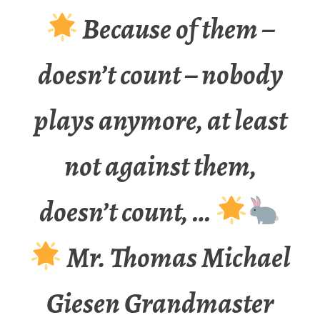
Because of them –
doesn’t count – nobody
plays anymore, at least
not against them,
doesn’t count, …
Mr. Thomas Michael
Giesen Grandmaster