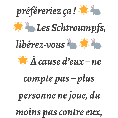
préféreriez ça !
Les Schtroumpfs,
libérez-vous
À cause d’eux – ne
compte pas – plus
personne ne joue, du
moins pas contre eux,