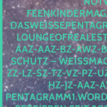
OTWE
EENKINDERMAGIE
ASWEISSEPENTAGRA
OUNGEOFREALESTA
AZ-AAZ-BZ-AWZ-BZ
CHUTZ – WEISSMAGI
-LZ-SZ-TZ-VZ-PZ-UZ-
-JZ-AAZ-AW
NTAGRAMM1.WORDPRE