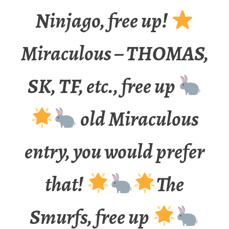
Ninjago, free up!
Miraculous – THOMAS,
SK, TF, etc., free up
old Miraculous
entry, you would prefer
that!
The
Smurfs, free up