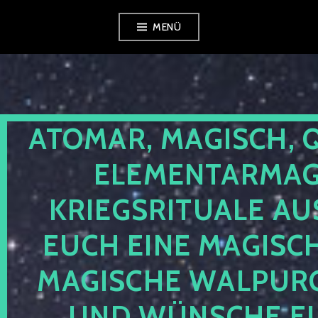
Zum
MENÜ
Inhalt
springen
ATOMAR, MAGISCH, 
ELEMENTARMAGI
KRIEGSRITUALE AU
EUCH EINE MAGISC
MAGISCHE WALPUR
UND WÜNSCHE EU