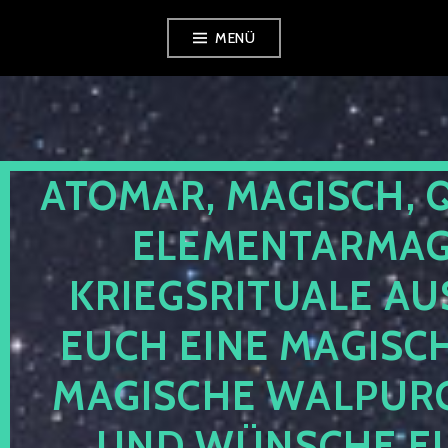
Zum
MENÜ
Inhalt
springen
ATOMAR, MAGISCH, 
ELEMENTARMAGI
KRIEGSRITUALE AU
EUCH EINE MAGISC
MAGISCHE WALPUR
UND WÜNSCHE EU