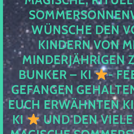
SOMMERSONNEN
WÜNSCHE DEN V
KINDERN VON M
MINDERJÄHRIGEN
BUNKER – KI
- FE
GEFANGEN GEHALTE
EUCH ERWÄHNTEN KI
KI
UND DEN VIELE