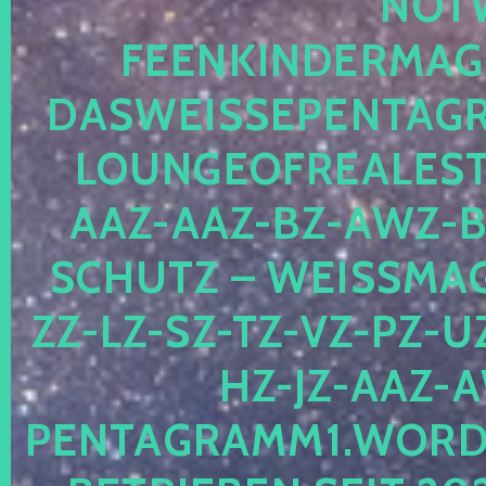
OTWE
EENKINDERMAGIE
ASWEISSEPENTAGRA
OUNGEOFREALESTA
AZ-AAZ-BZ-AWZ-BZ
CHUTZ – WEISSMAGI
-LZ-SZ-TZ-VZ-PZ-UZ-
-JZ-AAZ-AW
NTAGRAMM1.WORDPRE