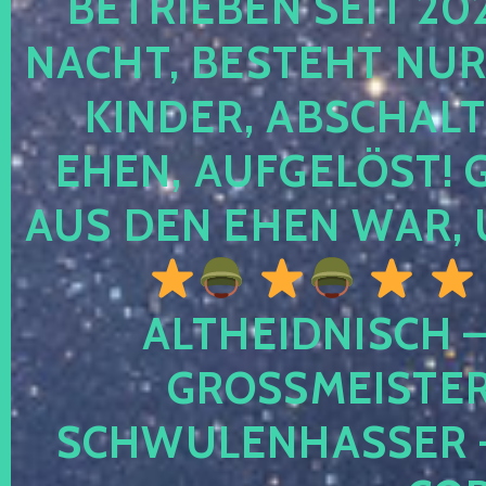
TRIEBEN SEIT 2024
CHT, BESTEHT NUR NO
NDER, ABSCHALTEN
EN, AUFGELÖST! GE
S DEN EHEN WAR, 
ALTHEIDNISCH –
GROSSMEISTER 
CHWULENHASSER – A