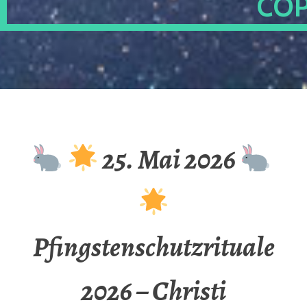
OP
25. Mai 2026
Pfingstenschutzrituale
2026 – Christi