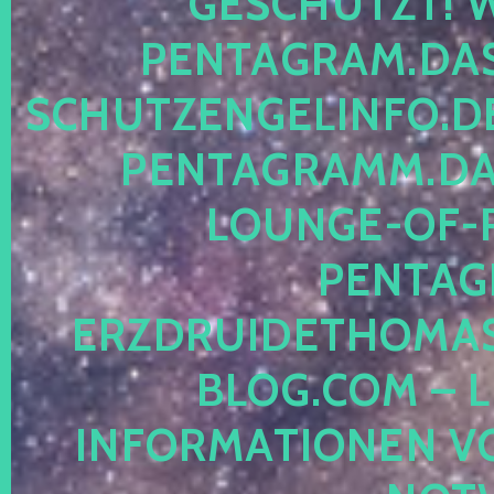
ESCHÜTZT! WE
ENTAGRAM.DAS-
CHUTZENGELINFO.DE,
ENTAGRAMM.DAS
OUNGE-OF-RE
ENTAGR
RZDRUIDETHOMASM
LOG.COM – LE
NFORMATIONEN VON 